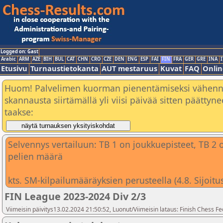
Logged on: Gast
Arabic
ARM
AZE
BIH
BUL
CAT
CHN
CRO
CZE
DEN
ENG
ESP
FAI
FIN
FRA
GER
GRE
INA
I
Etusivu
Turnaustietokanta
AUT mestaruus
Kuvat
FAQ
Onlin
Huom! Palvelimen kuorman pienentämiseksi vähen
skannausta siirtämällä yli viisi päivää sitten päätty
taakse:
Selvennys vertailuun: TB 1 on joukkuepisteet, TB 2 on
pelien määrä
kts. SM-kilpailumääräyksien perusteella (4.8. Sijoi
FIN League 2023-2024 Div 2/3
Viimeisin päivitys13.02.2024 21:50:52, Luonut/Viimeisin lataus: Finish Chess Fe