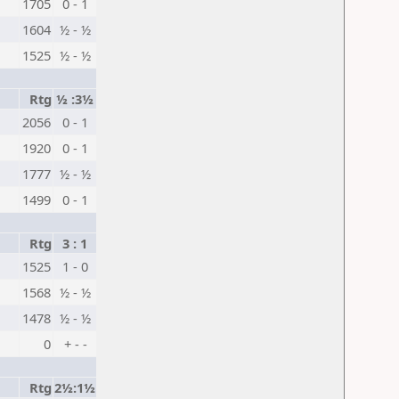
1705
0 - 1
1604
½ - ½
1525
½ - ½
Rtg
½ :3½
2056
0 - 1
1920
0 - 1
1777
½ - ½
1499
0 - 1
Rtg
3 : 1
1525
1 - 0
1568
½ - ½
1478
½ - ½
0
+ - -
Rtg
2½:1½