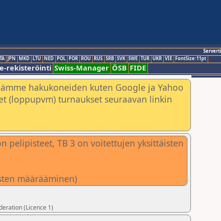
Servert
TA
JPN
MKD
LTU
NED
POL
POR
ROU
RUS
SRB
SVK
SWE
TUR
UKR
VIE
FontSize:11pt
e-rekisteröinti
Swiss-Manager
ÖSB
FIDE
nämme hakukoneiden kuten Google ja Yahoo
neet (loppupvm) turnaukset seuraavan linkin
 pelipisteet, TB 3 on voitettujen yksittäisten
tusten määrääminen)
deration (Licence 1)