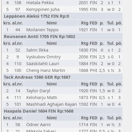
4
108
Hietala Pekka
2031
FIN
2
s 1
1
5
97
Kemppinen Juha
1995
FIN
3
w 0
2
Leppänen Aleksi 1752 FIN Rp:0
krs.
al.nr.
Nimi
Rtg
FED
p.
Tul.
pö.
1
44
Moilanen Teppo
1921
FIN
1
w 0
1
Reunanen Antti 1705 FIN Rp:1802
krs.
al.nr.
Nimi
Rtg
FED
p.
Tul.
pö.
1
52
Salmi Ilkka
1830
FIN
0
s 1
2
2
9
Vyskubov Dmitry
2056
FIN
2,5
s 0
1
4
110
Sääskilahti Lauri
1884
FIN
2
w 0
2
5
100
Cheng Hanz Martin
1868
PHI
2,5
s ½
3
Tack Andreas 1586 GER Rp:1687
krs.
al.nr.
Nimi
Rtg
FED
p.
Tul.
pö.
2
14
Taylor Daryl
1920
FIN
1,5
w 0
2
4
111
Keloharju Matti
1873
FIN
0,5
s 1
3
5
101
Mashhadi Aghajan Rayan
1592
FIN
1
w 0
4
Haapala Daniel 1604 FIN Rp:1668
krs.
al.nr.
Nimi
Rtg
FED
p.
Tul.
pö.
1
58
Ödner Aarni
1714
FIN
1
w ½
3
2
21
Mikkola Sakari
1777
FIN
0,5
s ½
3