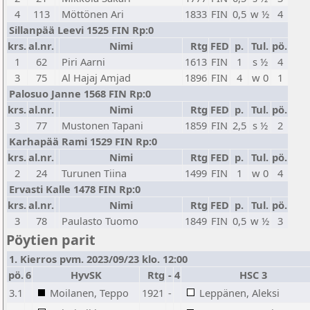
4
113
Möttönen Ari
1833
FIN
0,5
w ½
4
Sillanpää Leevi 1525 FIN Rp:0
krs.
al.nr.
Nimi
Rtg
FED
p.
Tul.
pö.
1
62
Piri Aarni
1613
FIN
1
s ½
4
3
75
Al Hajaj Amjad
1896
FIN
4
w 0
1
Palosuo Janne 1568 FIN Rp:0
krs.
al.nr.
Nimi
Rtg
FED
p.
Tul.
pö.
3
77
Mustonen Tapani
1859
FIN
2,5
s ½
2
Karhapää Rami 1529 FIN Rp:0
krs.
al.nr.
Nimi
Rtg
FED
p.
Tul.
pö.
2
24
Turunen Tiina
1499
FIN
1
w 0
4
Ervasti Kalle 1478 FIN Rp:0
krs.
al.nr.
Nimi
Rtg
FED
p.
Tul.
pö.
3
78
Paulasto Tuomo
1849
FIN
0,5
w ½
3
Pöytien parit
1. Kierros pvm. 2023/09/23 klo. 12:00
pö.
6
HyvSK
Rtg
-
4
HSC 3
3.1
Moilanen, Teppo
1921
-
Leppänen, Aleksi