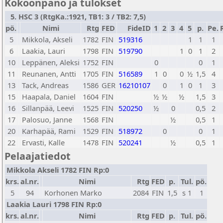
Kokoonpano ja tulokset
5. HSC 3 (RtgKa.:1921, TB1: 3 / TB2: 7,5)
pö.
Nimi
Rtg
FED
FideID
1
2
3
4
5
p.
Pe.
5
Mikkola, Akseli
1782
FIN
519316
1
1
1
6
Laakia, Lauri
1798
FIN
519790
1
0
1
2
10
Leppänen, Aleksi
1752
FIN
0
0
1
11
Reunanen, Antti
1705
FIN
516589
1
0
0
½
1,5
4
13
Tack, Andreas
1586
GER
16210107
0
1
0
1
3
15
Haapala, Daniel
1604
FIN
½
½
½
1,5
3
16
Sillanpää, Leevi
1525
FIN
520250
½
0
0,5
2
17
Palosuo, Janne
1568
FIN
½
0,5
1
20
Karhapää, Rami
1529
FIN
518972
0
0
1
22
Ervasti, Kalle
1478
FIN
520241
½
0,5
1
Pelaajatiedot
Mikkola Akseli 1782 FIN Rp:0
krs.
al.nr.
Nimi
Rtg
FED
p.
Tul.
pö.
5
94
Korhonen Marko
2084
FIN
1,5
s 1
1
Laakia Lauri 1798 FIN Rp:0
krs.
al.nr.
Nimi
Rtg
FED
p.
Tul.
pö.