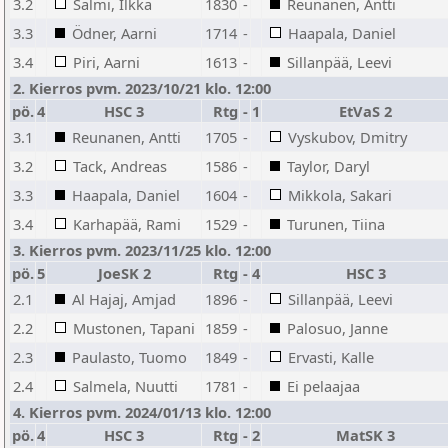
3.2
Salmi, Ilkka
1830
-
Reunanen, Antti
3.3
Ödner, Aarni
1714
-
Haapala, Daniel
3.4
Piri, Aarni
1613
-
Sillanpää, Leevi
2. Kierros pvm. 2023/10/21 klo. 12:00
pö.
4
HSC 3
Rtg
-
1
EtVaS 2
3.1
Reunanen, Antti
1705
-
Vyskubov, Dmitry
3.2
Tack, Andreas
1586
-
Taylor, Daryl
3.3
Haapala, Daniel
1604
-
Mikkola, Sakari
3.4
Karhapää, Rami
1529
-
Turunen, Tiina
3. Kierros pvm. 2023/11/25 klo. 12:00
pö.
5
JoeSK 2
Rtg
-
4
HSC 3
2.1
Al Hajaj, Amjad
1896
-
Sillanpää, Leevi
2.2
Mustonen, Tapani
1859
-
Palosuo, Janne
2.3
Paulasto, Tuomo
1849
-
Ervasti, Kalle
2.4
Salmela, Nuutti
1781
-
Ei pelaajaa
4. Kierros pvm. 2024/01/13 klo. 12:00
pö.
4
HSC 3
Rtg
-
2
MatSK 3