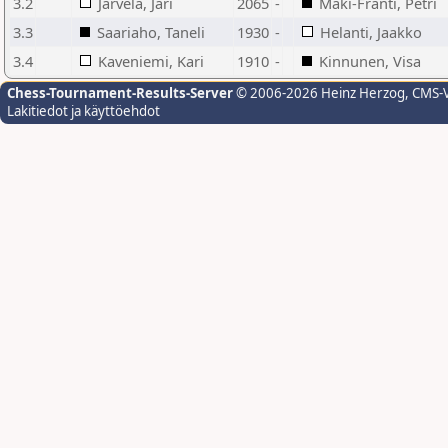
3.2
Järvelä, Jari
2065
-
Mäki-Fränti, Petri
3.3
Saariaho, Taneli
1930
-
Helanti, Jaakko
3.4
Kaveniemi, Kari
1910
-
Kinnunen, Visa
Chess-Tournament-Results-Server
© 2006-2026 Heinz Herzog
, CMS-
Lakitiedot ja käyttöehdot