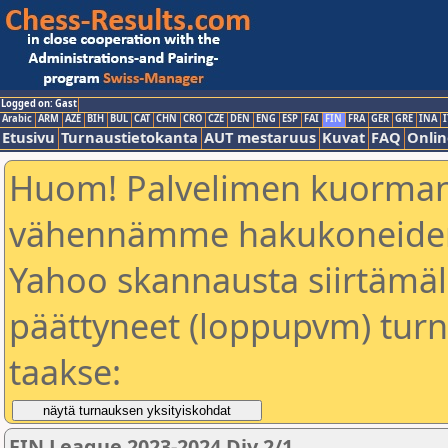
Logged on: Gast
Arabic
ARM
AZE
BIH
BUL
CAT
CHN
CRO
CZE
DEN
ENG
ESP
FAI
FIN
FRA
GER
GRE
INA
I
Etusivu
Turnaustietokanta
AUT mestaruus
Kuvat
FAQ
Onlin
Huom! Palvelimen kuorman
vähennämme hakukoneiden
Yahoo skannausta siirtämällä
päättyneet (loppupvm) turn
taakse:
FIN League 2023-2024 Div 2/1