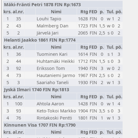
Mäki-Fränti Petri 1878 FIN Rp:1673
krs.
al.nr.
Nimi
Rtg
FED
p.
Tul.
pö.
1
35
Louhi Tapio
1628
FIN
0
w 1
2
2
43
Malmberg Dan
1723
FIN
1,5
w 0
2
5
2
Järvelä Jari
2065
FIN
2,5
s 0
2
Helanti Jaakko 1861 FIN Rp:1774
krs.
al.nr.
Nimi
Rtg
FED
p.
Tul.
pö.
1
36
Tuominen Kari
1614
FIN
0
s 1
3
2
44
Huhtamäki Heikki
1712
FIN
1,5
s 0
3
3
92
Eriksson Tom
1940
FIN
3
w 0
2
4
73
Hautaniemi Jarmo
1967
FIN
2,5
s 0
2
5
3
Saariaho Taneli
1930
FIN
2
w 1
3
Jyskä Ilmari 1740 FIN Rp:1813
krs.
al.nr.
Nimi
Rtg
FED
p.
Tul.
pö.
1
100
Ahtola Aaron
1428
FIN
0
w 1
4
3
93
Keto-Tokoi Markko
1904
FIN
3,5
s 0
3
4
76
Rintakoski Pentti
1801
FIN
1
w 1
3
Kinnunen Visa 1707 FIN Rp:1790
krs.
al.nr.
Nimi
Rtg
FED
p.
Tul.
pö.