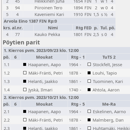
2
45
Heikkinen Juha
1654
FIN
1
w 1
4
3
94
Piiroinen Tero
1894
FIN
2
w 0
4
5
4
Kaveniemi Kari
1910
FIN
1,5
s ½
4
Arvola Eino 1387 FIN Rp:0
krs.
al.nr.
Nimi
Rtg
FED
p.
Tul.
pö.
4
77
Kauko Pekka
1801
FIN
2,5
s 0
4
Pöytien parit
1. Kierros pvm. 2023/09/23 klo. 12:00
pö.
6
Moukat
Rtg
-
1
TuTS 2
1.1
Haapanen, Aapo
1964
-
Stockfelt, Jesse
1.2
Mäki-Fränti, Petri
1878
-
Louhi, Tapio
1.3
Helanti, Jaakko
1861
-
Tuominen, Kari
1.4
Jyskä, Ilmari
1740
-
Ahtola, Aaron
2. Kierros pvm. 2023/10/21 klo. 12:00
pö.
6
Moukat
Rtg
-
5
Me-Ra
2.1
Haapanen, Aapo
1964
-
Eskelinen, Aarno
2.2
Mäki-Fränti, Petri
1878
-
Malmberg, Dan
2.3
Helanti, Jaakko
1861
-
Huhtamäki, Heikki