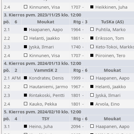
2.4
Kinnunen, Visa
1707
-
Heikkinen, Juha
3. Kierros pvm. 2023/11/25 klo. 12:00
pö.
6
Moukat
Rtg
-
3
TuSKa (AS)
2.1
Haapanen, Aapo
1964
-
Puhtila, Marko
2.2
Helanti, Jaakko
1861
-
Eriksson, Tom
2.3
Jyskä, Ilmari
1740
-
Keto-Tokoi, Markk
2.4
Kinnunen, Visa
1707
-
Piiroinen, Tero
4. Kierros pvm. 2024/01/13 klo. 12:00
pö.
2
VammSK 2
Rtg
-
6
Moukat
2.1
AFM
Kondratev, Denis
1999
-
Haapanen, Aapo
2.2
Hautaniemi, Jarmo
1967
-
Helanti, Jaakko
2.3
Rintakoski, Pentti
1801
-
Jyskä, Ilmari
2.4
Kauko, Pekka
1801
-
Arvola, Eino
5. Kierros pvm. 2024/02/10 klo. 12:00
pö.
4
TSY
Rtg
-
6
Moukat
3.1
Heino, Juha
2094
-
Haapanen, Aapo