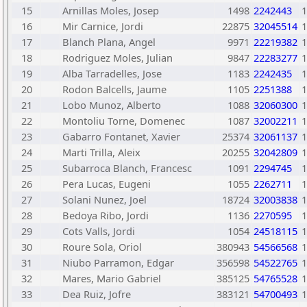
15
Arnillas Moles, Josep
1498
2242443
1
16
Mir Carnice, Jordi
22875
32045514
1
17
Blanch Plana, Angel
9971
22219382
1
18
Rodriguez Moles, Julian
9847
22283277
1
19
Alba Tarradelles, Jose
1183
2242435
1
20
Rodon Balcells, Jaume
1105
2251388
1
21
Lobo Munoz, Alberto
1088
32060300
1
22
Montoliu Torne, Domenec
1087
32002211
1
23
Gabarro Fontanet, Xavier
25374
32061137
1
24
Marti Trilla, Aleix
20255
32042809
1
25
Subarroca Blanch, Francesc
1091
2294745
1
26
Pera Lucas, Eugeni
1055
2262711
1
27
Solani Nunez, Joel
18724
32003838
1
28
Bedoya Ribo, Jordi
1136
2270595
1
29
Cots Valls, Jordi
1054
24518115
1
30
Roure Sola, Oriol
380943
54566568
1
31
Niubo Parramon, Edgar
356598
54522765
1
32
Mares, Mario Gabriel
385125
54765528
1
33
Dea Ruiz, Jofre
383121
54700493
1