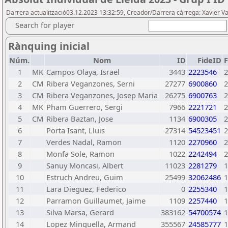
Darrera actualització03.12.2023 13:32:59, Creador/Darrera càrrega: Xavier Va
Search for player
Rànquing inicial
Núm.
Nom
ID
FideID
1
MK
Campos Olaya, Israel
3443
2223546
2
2
CM
Ribera Veganzones, Serni
27277
6900860
2
3
CM
Ribera Veganzones, Josep Maria
26275
6900763
2
4
MK
Pham Guerrero, Sergi
7966
2221721
2
5
CM
Ribera Baztan, Jose
1134
6900305
2
6
Porta Isant, Lluis
27314
54523451
2
7
Verdes Nadal, Ramon
1120
2270960
2
8
Monfa Sole, Ramon
1022
2242494
2
9
Sanuy Moncasi, Albert
11023
2281279
1
10
Estruch Andreu, Guim
25499
32062486
1
11
Lara Dieguez, Federico
0
2255340
1
12
Parramon Guillaumet, Jaime
1109
2257440
1
13
Silva Marsa, Gerard
383162
54700574
1
14
Lopez Minguella, Armand
355567
24585777
1