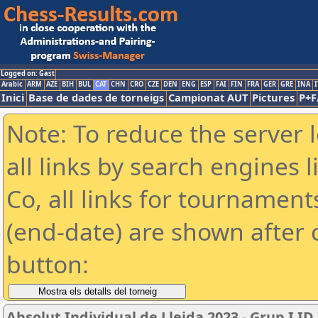
Logged on: Gast
Arabic
ARM
AZE
BIH
BUL
CAT
CHN
CRO
CZE
DEN
ENG
ESP
FAI
FIN
FRA
GER
GRE
INA
I
Inici
Base de dades de torneigs
Campionat AUT
Pictures
P+F
Note: To reduce the server 
all links by search engines
Co, all links for tournamen
(end-date) are shown after c
button:
Absolut Individual de Lleida 2023 - Grup I ID