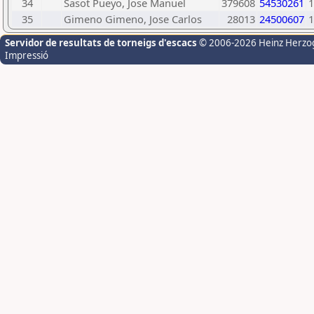
34
Sasot Pueyo, Jose Manuel
379608
54530261
1
35
Gimeno Gimeno, Jose Carlos
28013
24500607
1
Servidor de resultats de torneigs d'escacs
© 2006-2026 Heinz Herzo
Impressió