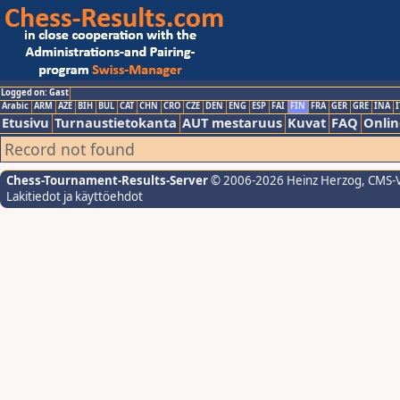
Logged on: Gast
Arabic
ARM
AZE
BIH
BUL
CAT
CHN
CRO
CZE
DEN
ENG
ESP
FAI
FIN
FRA
GER
GRE
INA
I
Etusivu
Turnaustietokanta
AUT mestaruus
Kuvat
FAQ
Onlin
Record not found
Chess-Tournament-Results-Server
© 2006-2026 Heinz Herzog
, CMS-
Lakitiedot ja käyttöehdot