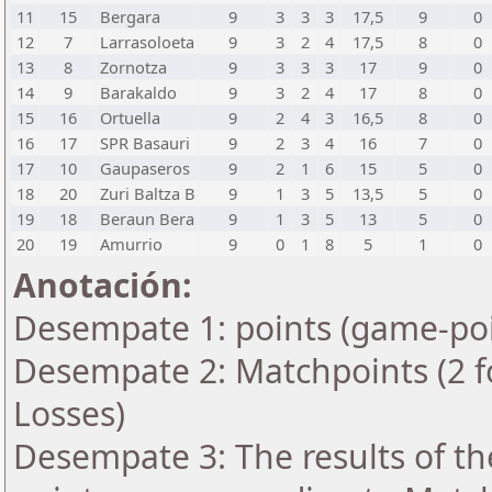
11
15
Bergara
9
3
3
3
17,5
9
0
12
7
Larrasoloeta
9
3
2
4
17,5
8
0
13
8
Zornotza
9
3
3
3
17
9
0
14
9
Barakaldo
9
3
2
4
17
8
0
15
16
Ortuella
9
2
4
3
16,5
8
0
16
17
SPR Basauri
9
2
3
4
16
7
0
17
10
Gaupaseros
9
2
1
6
15
5
0
18
20
Zuri Baltza B
9
1
3
5
13,5
5
0
19
18
Beraun Bera
9
1
3
5
13
5
0
20
19
Amurrio
9
0
1
8
5
1
0
Anotación:
Desempate 1: points (game-poi
Desempate 2: Matchpoints (2 fo
Losses)
Desempate 3: The results of t