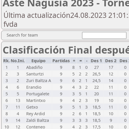
Aste Nagusia 2023 - Torn
Última actualización24.08.2023 21:01:
fvda
Search for team
Clasificación Final despu
Rk.
No.Ini.
Equipo
Partidas
+
=
-
Des 1
Des 2
Des
1
1
Abadiño
9
8
1
0
27
17
0
2
3
Santurtzi
9
5
2
2
26,5
12
0
3
2
Zuri Baltza A
9
6
2
1
24,5
14
0
4
6
Erandio
9
4
3
2
22
11
0
5
5
Portugalete
9
3
5
1
20
11
0
6
13
Martintxo
9
4
2
3
19
10
0
7
11
Getxo
9
5
1
3
18,5
11
0
8
4
Rey Ardid
9
2
6
1
18,5
10
0
9
14
Zaldi Baltza
9
3
3
3
18,5
9
0
10
12
Conteneo
9
4
2
3
17,5
10
0