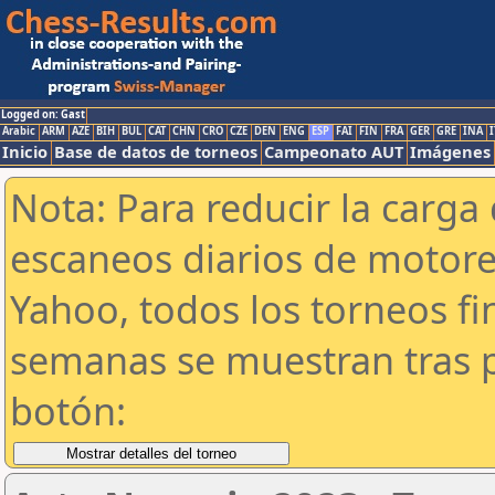
Logged on: Gast
Arabic
ARM
AZE
BIH
BUL
CAT
CHN
CRO
CZE
DEN
ENG
ESP
FAI
FIN
FRA
GER
GRE
INA
I
Inicio
Base de datos de torneos
Campeonato AUT
Imágenes
Nota: Para reducir la carga 
escaneos diarios de motor
Yahoo, todos los torneos f
semanas se muestran tras p
botón: