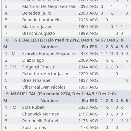
3
Martinez De Negri Gonzalo
2093
ARG
0
1
1
4
Benedetti Julio
2090
ARG
0
1
½
0
5
Benedetti Antonella
2026
ARG
0
6
Martinez Javier
1800
ARG
0
1
1
7
Bianchi Augusto
1899
ARG
0
0
8. T & E BALLESTER (Elo medio:2312, Des 1: 14,5 / Des 2: 0)
M.
Nombre
Elo
FED
1
2
3
4
5
6
1
IM
Scarella Enrique Alejandro
2373
ARG
1
1
½
0
0
0
2
Diaz Diego
2069
ARG
1
½
½
1
½
3
FM
Fulgenzi Ernesto
2344
ARG
1
½
½
0
1
4
Rebottaro Hector Javier
2220
ARG
0
5
Brea Emanuel
1837
ARG
½
6
Villarreal Ivan Nicolas
1997
ARG
9. MIGUEL TAL (Elo medio:2274, Des 1: 14,5 / Des 2: 0)
M.
Nombre
Elo
FED
1
2
3
4
5
6
1
FM
Sola Ruben
2338
ARG
1
½
1
0
½
2
Chadwick Norman
2197
ARG
1
0
½
0
0
1
5
Romanelli Gabriel
2173
ARG
1
½
½
½
6
Sosa Tomas
2178
ARG
0
0