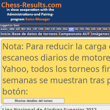
Logged on: Gast
Arabic
ARM
AZE
BIH
BUL
CAT
CHN
CRO
CZE
DEN
ENG
ESP
FAI
FIN
FRA
GER
GRE
INA
I
Inicio
Base de datos de torneos
Campeonato AUT
Imágenes
Nota: Para reducir la carga 
escaneos diarios de motor
Yahoo, todos los torneos f
semanas se muestran tras p
botón:
Liga Nacional de Ajedrez Superior 2012