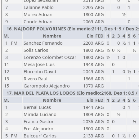
6
Lopez Sebastian
2013
ARG
0
0
7
Lalanne Pablo
2205
ARG
0
1
8
Morea Adrian
1800
ARG
½
9
Conde Adrian
2069
ARG
0
16. NAJDORF POLVORINES (Elo medio:2111, Des 1: 9 / Des 2:
M.
Nombre
Elo
FED
1
2
3
4
5
6
1
FM
Sanchez Fernando
2200
ARG
0
0
½
1
1
2
Solis Carlos
1800
ARG
½
0
½
½
3
Lorenzo Colombet Oscar
1800
ARG
½
1
0
11
Mesa Jose Luis
1948
ARG
0
12
Florentin David
2049
ARG
1
0
½
1
13
Rivero Raul
1866
ARG
1
15
Garompolo Alejandro
1970
ARG
17. MAR DEL PLATA LOS LOBOS (Elo medio:2168, Des 1: 8,5 / 
M.
Nombre
Elo
FED
1
2
3
4
5
6
1
Bernal Lucas
1944
ARG
0
1
2
Mirada Luciano
1809
ARG
0
½
3
Franco Gaston
2036
ARG
0
0
½
4
Frei Alejandro
1800
ARG
0
5
FM
Bulcourf Carlos
2133
ARG
0
1
½
1
0