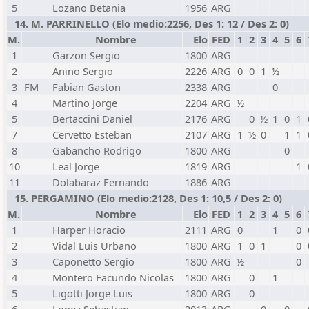
5
Lozano Betania
1956
ARG
14. M. PARRINELLO (Elo medio:2256, Des 1: 12 / Des 2: 0)
M.
Nombre
Elo
FED
1
2
3
4
5
6
1
Garzon Sergio
1800
ARG
2
Anino Sergio
2226
ARG
0
0
1
½
3
FM
Fabian Gaston
2338
ARG
0
4
Martino Jorge
2204
ARG
½
5
Bertaccini Daniel
2176
ARG
0
½
1
0
1
7
Cervetto Esteban
2107
ARG
1
½
0
1
1
8
Gabancho Rodrigo
1800
ARG
0
10
Leal Jorge
1819
ARG
1
11
Dolabaraz Fernando
1886
ARG
15. PERGAMINO (Elo medio:2128, Des 1: 10,5 / Des 2: 0)
M.
Nombre
Elo
FED
1
2
3
4
5
6
1
Harper Horacio
2111
ARG
0
1
0
2
Vidal Luis Urbano
1800
ARG
1
0
1
0
3
Caponetto Sergio
1800
ARG
½
0
4
Montero Facundo Nicolas
1800
ARG
0
1
5
Ligotti Jorge Luis
1800
ARG
0