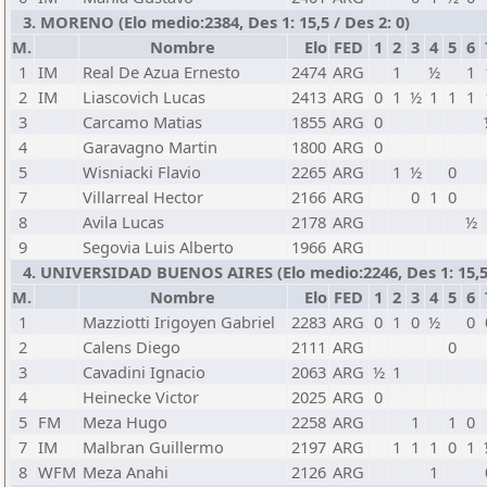
3. MORENO (Elo medio:2384, Des 1: 15,5 / Des 2: 0)
M.
Nombre
Elo
FED
1
2
3
4
5
6
1
IM
Real De Azua Ernesto
2474
ARG
1
½
1
2
IM
Liascovich Lucas
2413
ARG
0
1
½
1
1
1
3
Carcamo Matias
1855
ARG
0
4
Garavagno Martin
1800
ARG
0
5
Wisniacki Flavio
2265
ARG
1
½
0
7
Villarreal Hector
2166
ARG
0
1
0
8
Avila Lucas
2178
ARG
½
9
Segovia Luis Alberto
1966
ARG
4. UNIVERSIDAD BUENOS AIRES (Elo medio:2246, Des 1: 15,5 /
M.
Nombre
Elo
FED
1
2
3
4
5
6
1
Mazziotti Irigoyen Gabriel
2283
ARG
0
1
0
½
0
2
Calens Diego
2111
ARG
0
3
Cavadini Ignacio
2063
ARG
½
1
4
Heinecke Victor
2025
ARG
0
5
FM
Meza Hugo
2258
ARG
1
1
0
7
IM
Malbran Guillermo
2197
ARG
1
1
1
0
1
8
WFM
Meza Anahi
2126
ARG
1