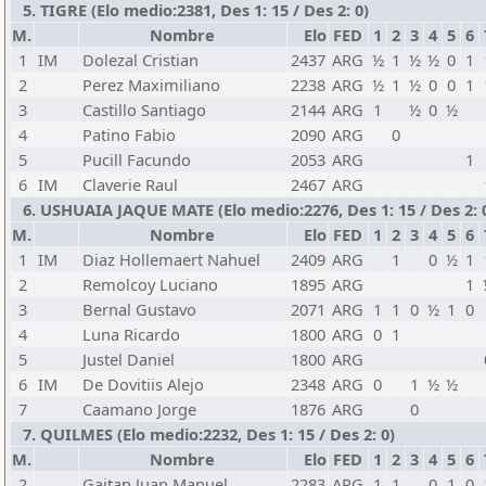
5. TIGRE (Elo medio:2381, Des 1: 15 / Des 2: 0)
M.
Nombre
Elo
FED
1
2
3
4
5
6
1
IM
Dolezal Cristian
2437
ARG
½
1
½
½
0
1
2
Perez Maximiliano
2238
ARG
½
1
½
0
0
1
3
Castillo Santiago
2144
ARG
1
½
0
½
4
Patino Fabio
2090
ARG
0
5
Pucill Facundo
2053
ARG
1
6
IM
Claverie Raul
2467
ARG
6. USHUAIA JAQUE MATE (Elo medio:2276, Des 1: 15 / Des 2: 
M.
Nombre
Elo
FED
1
2
3
4
5
6
1
IM
Diaz Hollemaert Nahuel
2409
ARG
1
0
½
1
2
Remolcoy Luciano
1895
ARG
1
3
Bernal Gustavo
2071
ARG
1
1
0
½
1
0
4
Luna Ricardo
1800
ARG
0
1
5
Justel Daniel
1800
ARG
6
IM
De Dovitiis Alejo
2348
ARG
0
1
½
½
7
Caamano Jorge
1876
ARG
0
7. QUILMES (Elo medio:2232, Des 1: 15 / Des 2: 0)
M.
Nombre
Elo
FED
1
2
3
4
5
6
2
Gaitan Juan Manuel
2283
ARG
1
1
0
1
0