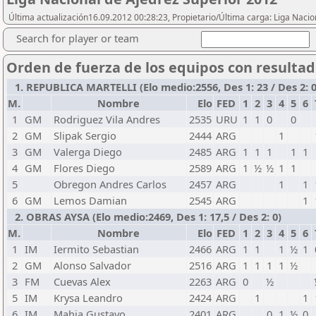
Última actualización16.09.2012 00:28:23, Propietario/Última carga: Liga Nacio
Search for player or team
Orden de fuerza de los equipos con resulta
1. REPUBLICA MARTELLI (Elo medio:2556, Des 1: 23 / Des 2: 0
M.
Nombre
Elo
FED
1
2
3
4
5
6
1
GM
Rodriguez Vila Andres
2535
URU
1
1
0
0
2
GM
Slipak Sergio
2444
ARG
1
3
GM
Valerga Diego
2485
ARG
1
1
1
1
1
4
GM
Flores Diego
2589
ARG
1
½
½
1
1
5
Obregon Andres Carlos
2457
ARG
1
1
6
GM
Lemos Damian
2545
ARG
1
2. OBRAS AYSA (Elo medio:2469, Des 1: 17,5 / Des 2: 0)
M.
Nombre
Elo
FED
1
2
3
4
5
6
1
IM
Iermito Sebastian
2466
ARG
1
1
1
½
1
2
GM
Alonso Salvador
2516
ARG
1
1
1
1
½
3
FM
Cuevas Alex
2263
ARG
0
½
5
IM
Krysa Leandro
2424
ARG
1
1
6
IM
Mahia Gustavo
2401
ARG
0
1
½
0