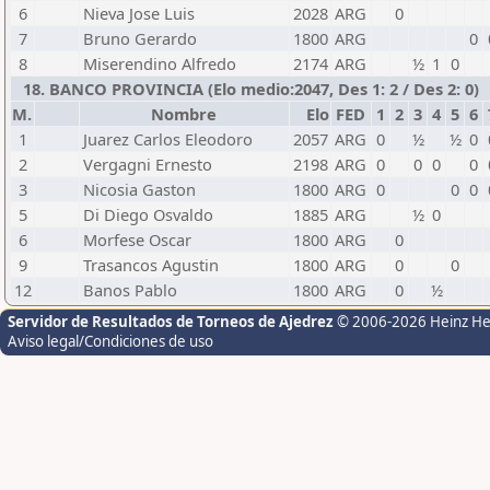
6
Nieva Jose Luis
2028
ARG
0
7
Bruno Gerardo
1800
ARG
0
8
Miserendino Alfredo
2174
ARG
½
1
0
18. BANCO PROVINCIA (Elo medio:2047, Des 1: 2 / Des 2: 0)
M.
Nombre
Elo
FED
1
2
3
4
5
6
1
Juarez Carlos Eleodoro
2057
ARG
0
½
½
0
2
Vergagni Ernesto
2198
ARG
0
0
0
0
3
Nicosia Gaston
1800
ARG
0
0
0
5
Di Diego Osvaldo
1885
ARG
½
0
6
Morfese Oscar
1800
ARG
0
9
Trasancos Agustin
1800
ARG
0
0
12
Banos Pablo
1800
ARG
0
½
Servidor de Resultados de Torneos de Ajedrez
© 2006-2026 Heinz H
Aviso legal/Condiciones de uso