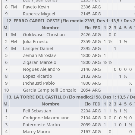
8
FM
Paveto Kevin
2306
ARG
9
Ruperez Miguel
2145
ARG
12. FERRO CARRIL OESTE (Elo medio:2393, Des 1: 13,5 / Des 2
M.
Nombre
Elo
FED
1
2
3
4
5
6
1
IM
Goldwaser Christian
2426
ARG
0
0
2
FM
Julia Ernesto
2359
ARG
1
½
1
½
4
IM
Langier Daniel
2395
ARG
1
5
Zeman Miroslav
1800
ARG
1
6
Zigaran Marcelo
1800
ARG
½
½
7
Nogues Alejandro
2146
ARG
0
0
0
0
8
Lopez Ricardo
2132
ARG
1
½
9
Inchausti Pablo
1800
ARG
½
10
Garcia Campitelli Gonzalo
2054
ARG
1
13. LA TORRE DEL CASTILLO (Elo medio:2158, Des 1: 13,5 / Des
M.
Nombre
Elo
FED
1
2
3
4
5
6
1
Fell Sebastian
2204
ARG
1
1
½
1
½
2
Codigone Maximiliano
2104
ARG
0
0
0
0
½
0
3
Paternoste Martin
2059
ARG
1
1
0
1
½
4
Marey Mauro
2167
ARG
0
0