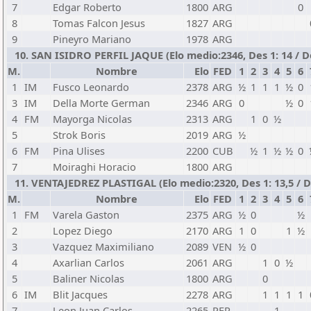
7
Edgar Roberto
1800
ARG
0
8
Tomas Falcon Jesus
1827
ARG
9
Pineyro Mariano
1978
ARG
10. SAN ISIDRO PERFIL JAQUE (Elo medio:2346, Des 1: 14 / De
M.
Nombre
Elo
FED
1
2
3
4
5
6
1
IM
Fusco Leonardo
2378
ARG
½
1
1
1
½
0
3
IM
Della Morte German
2346
ARG
0
½
0
4
FM
Mayorga Nicolas
2313
ARG
1
0
½
5
Strok Boris
2019
ARG
½
6
FM
Pina Ulises
2200
CUB
½
1
½
½
0
7
Moiraghi Horacio
1800
ARG
11. VENTAJEDREZ PLASTIGAL (Elo medio:2320, Des 1: 13,5 / De
M.
Nombre
Elo
FED
1
2
3
4
5
6
1
FM
Varela Gaston
2375
ARG
½
0
½
2
Lopez Diego
2170
ARG
1
0
1
½
3
Vazquez Maximiliano
2089
VEN
½
0
4
Axarlian Carlos
2061
ARG
1
0
½
5
Baliner Nicolas
1800
ARG
0
6
IM
Blit Jacques
2278
ARG
1
1
1
1
7
Leon Juan Carlos
2265
PER
1