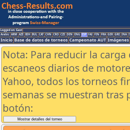
Logged on: Gast
Arabic
ARM
AZE
BIH
BUL
CAT
CHN
CRO
CZE
DEN
ENG
ESP
FAI
FIN
FRA
GER
GRE
INA
I
Inicio
Base de datos de torneos
Campeonato AUT
Imágenes
Nota: Para reducir la carga 
escaneos diarios de motor
Yahoo, todos los torneos f
semanas se muestran tras p
botón: