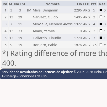
Rd.
M.
No.Ini.
Nombre
Elo
FED
Pts.
Res.
1
3
3
IM
Mela, Benjamin
2296
ARG
5
0
2
13
29
Narvaez, Guido
1405
ARG
2
1
3
7
11
Minvielle, Nehuen Alexis
1922
ARG
4
0
4
13
33
Abalo, Yamila
0
ARG
2
1
5
12
19
Gallardo, Claudio
1770
ARG
3
1
6
9
15
Bonjorn, Pablo
1876
ARG
3,5
½
*) Rating difference of more th
400.
Servidor de Resultados de Torneos de Ajedrez
© 2006-2026 Heinz H
Aviso legal/Condiciones de uso