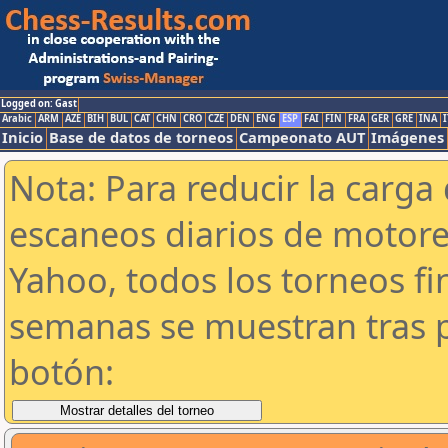
Logged on: Gast
Arabic
ARM
AZE
BIH
BUL
CAT
CHN
CRO
CZE
DEN
ENG
ESP
FAI
FIN
FRA
GER
GRE
INA
I
Inicio
Base de datos de torneos
Campeonato AUT
Imágenes
Nota: Para reducir la carga 
escaneos diarios de motor
Yahoo, todos los torneos f
semanas se muestran tras p
botón: