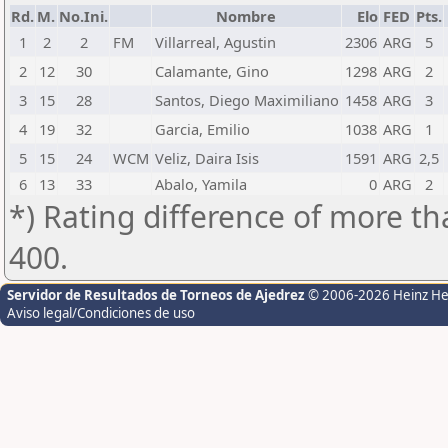
Rd.
M.
No.Ini.
Nombre
Elo
FED
Pts.
1
2
2
FM
Villarreal, Agustin
2306
ARG
5
2
12
30
Calamante, Gino
1298
ARG
2
3
15
28
Santos, Diego Maximiliano
1458
ARG
3
4
19
32
Garcia, Emilio
1038
ARG
1
5
15
24
WCM
Veliz, Daira Isis
1591
ARG
2,5
6
13
33
Abalo, Yamila
0
ARG
2
*) Rating difference of more th
400.
Servidor de Resultados de Torneos de Ajedrez
© 2006-2026 Heinz H
Aviso legal/Condiciones de uso