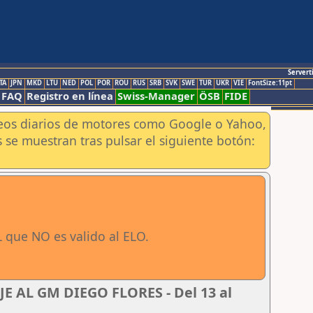
Servert
TA
JPN
MKD
LTU
NED
POL
POR
ROU
RUS
SRB
SVK
SWE
TUR
UKR
VIE
FontSize:11pt
FAQ
Registro en línea
Swiss-Manager
ÖSB
FIDE
aneos diarios de motores como Google o Yahoo,
 se muestran tras pulsar el siguiente botón:
 que NO es valido al ELO.
 AL GM DIEGO FLORES - Del 13 al