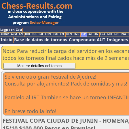
Logged on: Gast
Arabic
ARM
AZE
BIH
BUL
CAT
CHN
CRO
CZE
DEN
ENG
ESP
FAI
FIN
FRA
GER
GRE
INA
I
Inicio
Base de datos de torneos
Campeonato AUT
Imágenes
Nota: Para reducir la carga del servidor en los esc
todos los torneos finalizados hace más de 2 semanas
Se viene otro gran Festival de Ajedrez!
Consulta por alojamientos! Pack de comidas y mas!
Paralelo al IRT Tambien se hace un torneo INFANTIL
En breve todo la info!
FESTIVAL COPA CIUDAD DE JUNIN - HOMENAJE
15/10 $100.000 Pesos en Premios!