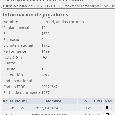
Última actualización17.10.2023 21:35:36, Propietario/Última carga: ACAP N
Información de jugadores
Nombre
Furnari, Matias Facundo
Ranking inicial
16
Elo
1872
Elo nacional
0
Elo internacional
1872
Performance
1499
FIDE elo +/-
-40
Puntos
3
Puesto
18
Federación
ARG
Código nacional
0
Código FIDE
20021542
Fecha de nacimiento
1987
Rd.
M.
No.Ini.
Nombre
Elo
FED
Pts.
Res.
1
16
36
Gomez, Gustavo
0
ARG
2
1