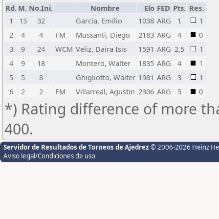
Rd.
M.
No.Ini.
Nombre
Elo
FED
Pts.
Res.
1
13
32
Garcia, Emilio
1038
ARG
1
1
2
4
4
FM
Mussanti, Diego
2183
ARG
4
0
3
9
24
WCM
Veliz, Daira Isis
1591
ARG
2,5
1
4
9
18
Montero, Walter
1835
ARG
4
1
5
5
8
Ghigliotto, Walter
1981
ARG
3
1
6
2
2
FM
Villarreal, Agustin
2306
ARG
5
0
*) Rating difference of more th
400.
Servidor de Resultados de Torneos de Ajedrez
© 2006-2026 Heinz H
Aviso legal/Condiciones de uso