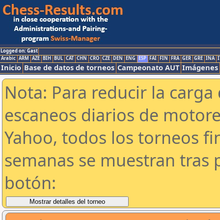
Logged on: Gast
Arabic
ARM
AZE
BIH
BUL
CAT
CHN
CRO
CZE
DEN
ENG
ESP
FAI
FIN
FRA
GER
GRE
INA
I
Inicio
Base de datos de torneos
Campeonato AUT
Imágenes
Nota: Para reducir la carga 
escaneos diarios de motor
Yahoo, todos los torneos f
semanas se muestran tras p
botón: