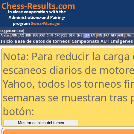
Logged on: Gast
Arabic
ARM
AZE
BIH
BUL
CAT
CHN
CRO
CZE
DEN
ENG
ESP
FAI
FIN
FRA
GER
GRE
INA
I
Inicio
Base de datos de torneos
Campeonato AUT
Imágenes
Nota: Para reducir la carga 
escaneos diarios de motor
Yahoo, todos los torneos f
semanas se muestran tras p
botón: