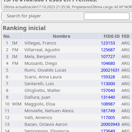
Última actualización17.10.2023 21:35:36, Propietario/Última carga: ACAP N
Search for player
Ranking inicial
No.
Nombre
FIDE-ID
FED
1
IM
Villegas, Franco
123153
ARG
2
FM
Villarreal, Agustin
125687
ARG
3
IM
Mela, Benjamin
107727
ARG
4
FM
Mussanti, Diego
104680
ARG
5
Rumi, Osvaldo Lucas
20021631
ARG
6
Scarsi, Anna Laura
159328
ARG
7
Santarelli, Luis
113000
ARG
8
Ghigliotto, Walter
157040
ARG
9
Dallura, Juan
131440
ARG
10
WIM
Maggiolo, Elisa
108987
ARG
11
Minvielle, Nehuen Alexis
181749
ARG
12
Valli, Americo
117005
ARG
13
Bazan, Octavio Aaron
20003943
ARG
14
Semprevivo, Florencia
173649
ARG