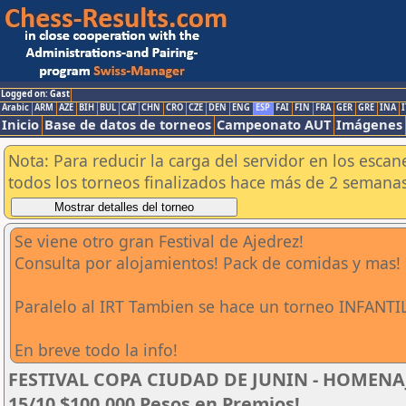
Logged on: Gast
Arabic
ARM
AZE
BIH
BUL
CAT
CHN
CRO
CZE
DEN
ENG
ESP
FAI
FIN
FRA
GER
GRE
INA
I
Inicio
Base de datos de torneos
Campeonato AUT
Imágenes
Nota: Para reducir la carga del servidor en los esc
todos los torneos finalizados hace más de 2 semanas
Se viene otro gran Festival de Ajedrez!
Consulta por alojamientos! Pack de comidas y mas!
Paralelo al IRT Tambien se hace un torneo INFANTIL
En breve todo la info!
FESTIVAL COPA CIUDAD DE JUNIN - HOMENAJE
15/10 $100.000 Pesos en Premios!