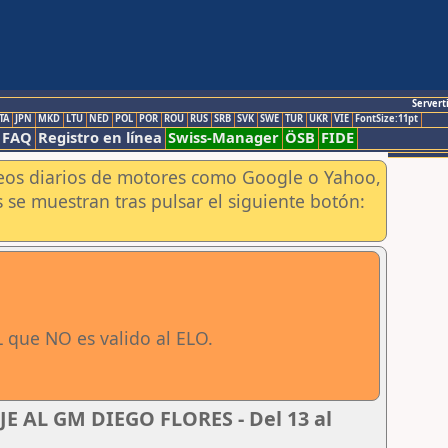
Servert
TA
JPN
MKD
LTU
NED
POL
POR
ROU
RUS
SRB
SVK
SWE
TUR
UKR
VIE
FontSize:11pt
FAQ
Registro en línea
Swiss-Manager
ÖSB
FIDE
aneos diarios de motores como Google o Yahoo,
 se muestran tras pulsar el siguiente botón:
 que NO es valido al ELO.
 AL GM DIEGO FLORES - Del 13 al