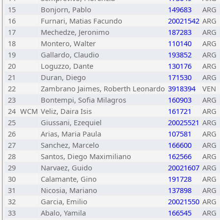
15
Bonjorn, Pablo
149683
ARG
16
Furnari, Matias Facundo
20021542
ARG
17
Mechedze, Jeronimo
187283
ARG
18
Montero, Walter
110140
ARG
19
Gallardo, Claudio
193852
ARG
20
Loguzzo, Dante
130176
ARG
21
Duran, Diego
171530
ARG
22
Zambrano Jaimes, Roberth Leonardo
3918394
VEN
23
Bontempi, Sofia Milagros
160903
ARG
24
WCM
Veliz, Daira Isis
161721
ARG
25
Giussani, Ezequiel
20025521
ARG
26
Arias, Maria Paula
107581
ARG
27
Sanchez, Marcelo
166600
ARG
28
Santos, Diego Maximiliano
162566
ARG
29
Narvaez, Guido
20021607
ARG
30
Calamante, Gino
191728
ARG
31
Nicosia, Mariano
137898
ARG
32
Garcia, Emilio
20021550
ARG
33
Abalo, Yamila
166545
ARG