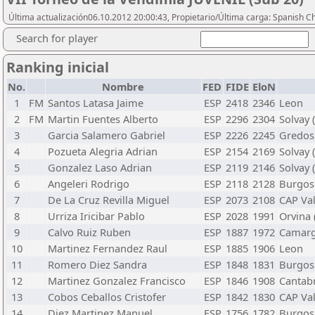
Última actualización06.10.2012 20:00:43, Propietario/Última carga: Spanish C
Search for player
Ranking inicial
No.
Nombre
FED
FIDE
EloN
1
FM
Santos Latasa Jaime
ESP
2418
2346
Leon
2
FM
Martin Fuentes Alberto
ESP
2296
2304
Solvay 
3
Garcia Salamero Gabriel
ESP
2226
2245
Gredos
4
Pozueta Alegria Adrian
ESP
2154
2169
Solvay 
5
Gonzalez Laso Adrian
ESP
2119
2146
Solvay 
6
Angeleri Rodrigo
ESP
2118
2128
Burgos
7
De La Cruz Revilla Miguel
ESP
2073
2108
CAP Val
8
Urriza Iricibar Pablo
ESP
2028
1991
Orvina
9
Calvo Ruiz Ruben
ESP
1887
1972
Camarg
10
Martinez Fernandez Raul
ESP
1885
1906
Leon
11
Romero Diez Sandra
ESP
1848
1831
Burgos
12
Martinez Gonzalez Francisco
ESP
1846
1908
Cantab
13
Cobos Ceballos Cristofer
ESP
1842
1830
CAP Val
14
Diez Martinez Manuel
ESP
1756
1782
Burgos