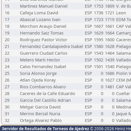
15
Martinez Manuel Daniel
ESP
1753
1809
V. de B
16
Calleja Loma David
ESP
1736
1721
Leon
17
Abascal Lozano Ivan
ESP
1723
1719
EDM Tor
18
Morchon Araujo Daniel
ESP
1667
1661
CAP Val
19
Hernando Saiz Tomas
ESP
1629
1664
Camarg
20
Rodriguez Pastor Victor
ESP
1595
1600
Cacere
21
Fernandez Cantalapiedra Isabel
ESP
1580
1628
Pielago
22
Guerrero Ciudad Carlos
ESP
1543
1464
Salama
23
Melero Marti Hector
ESP
1502
1439
Vallado
24
Calvo Fernandez Isabel
ESP
1501
1540
Pielago
25
Soria Alonso Jorge
ESP
0
1686
Piolin 
26
Atlan Ojeda Koray
ESP
0
1627
CEM (M
27
Rios Combarros Alvaro
ESP
0
1481
CAP Val
28
Caceres de la Calle Eduardo
ESP
0
0
Cuellar
29
Garcia Del Castillo Adrian
ESP
0
0
Salama
30
Melgar Garcia David
ESP
0
0
Medina 
31
Merino Berzal Nuria
ESP
0
0
Jaque M
32
Ortega Alvarez Pablo
ESP
0
0
Vallado
Servidor de Resultados de Torneos de Ajedrez
© 2006-2026 Heinz H