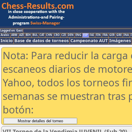
Logged on: Gast
Arabic
ARM
AZE
BIH
BUL
CAT
CHN
CRO
CZE
DEN
ENG
ESP
FAI
FIN
FRA
GER
GRE
INA
I
Inicio
Base de datos de torneos
Campeonato AUT
Imágenes
Nota: Para reducir la carga 
escaneos diarios de motor
Yahoo, todos los torneos f
semanas se muestran tras p
botón:
VII Torneo de la Vendimia JUVENIL (Sub 20)