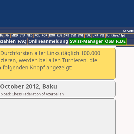
Servert
TA
JPN
MKD
LTU
NED
POL
POR
ROU
RUS
SRB
SVK
SWE
TUR
UKR
VIE
FontSize:11pt
ozahlen
FAQ
Onlineanmeldung
Swiss-Manager
ÖSB
FIDE
urchforsten aller Links (täglich 100.000
ieren, werden bei allen Turnieren, die
ch folgenden Knopf angezeigt:
 October 2012, Baku
 Upload: Chess Federation of Azerbaijan