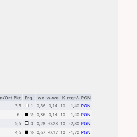
n/Ort
Pkt.
Erg.
we
w-we
K
rtg+/-
PGN
3,5
1
0,86
0,14
10
1,40
PGN
6
½
0,36
0,14
10
1,40
PGN
5,5
0
0,28
-0,28
10
-2,80
PGN
4,5
½
0,67
-0,17
10
-1,70
PGN