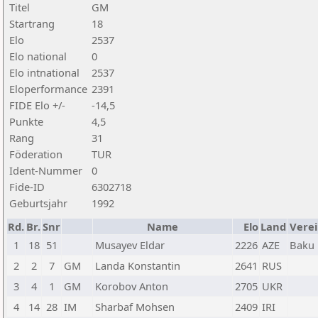
Titel
GM
Startrang
18
Elo
2537
Elo national
0
Elo intnational
2537
Eloperformance
2391
FIDE Elo +/-
-14,5
Punkte
4,5
Rang
31
Föderation
TUR
Ident-Nummer
0
Fide-ID
6302718
Geburtsjahr
1992
Rd.
Br.
Snr
Name
Elo
Land
Verei
1
18
51
Musayev Eldar
2226
AZE
Baku
2
2
7
GM
Landa Konstantin
2641
RUS
3
4
1
GM
Korobov Anton
2705
UKR
4
14
28
IM
Sharbaf Mohsen
2409
IRI