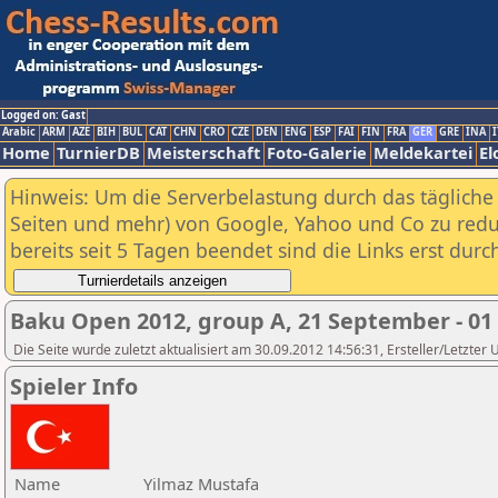
Logged on: Gast
Arabic
ARM
AZE
BIH
BUL
CAT
CHN
CRO
CZE
DEN
ENG
ESP
FAI
FIN
FRA
GER
GRE
INA
I
Home
TurnierDB
Meisterschaft
Foto-Galerie
Meldekartei
El
Hinweis: Um die Serverbelastung durch das tägliche D
Seiten und mehr) von Google, Yahoo und Co zu reduz
bereits seit 5 Tagen beendet sind die Links erst dur
Baku Open 2012, group A, 21 September - 01
Die Seite wurde zuletzt aktualisiert am 30.09.2012 14:56:31, Ersteller/Letzter
Spieler Info
Name
Yilmaz Mustafa