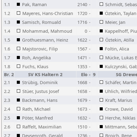
1.1
Pak, Raman
2140
-
Schmidt, Sebas
1.2
Mayeres, Hans-Christian
1720
-
Öztekin, Taylan
1.3
Samisch, Romuald
1716
-
Meier, Jan
1.4
Mohammad, Mahmoud
0
-
Kappelhoff, Piu
1.5
Grothuesmann, Heinz
1622
-
Öztekin, Atilla
1.6
Majstorovic, Filip
1567
-
Foltin, Alica
1.7
Roh, Angelika
1471
-
Mücke, Lukas 
1.8
Fuchs, Klaus
1353
-
Kulczynski, Gab
Br.
2
SV KS Haltern 2
Elo
-
9
SG Drew
2.1
Strübig, Dominik
1668
-
Schäfer, Martin
2.2
Stüer, Justus Josef
1658
-
Uhlich, Wilfrie
2.3
Backmann, Hans
1679
-
Kraft, Marius
2.4
Rath, Michael
1673
-
Crowe, David
2.5
Pöter, Manfred
1632
-
Herche, Niklas
2.6
Raffelt, Maximilian
1510
-
Mittmann, Seba
2.7
Deysenroth, Gerald
1236
-
Broich, Rene