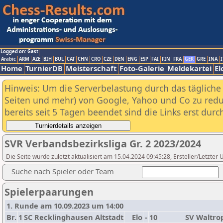
Logged on: Gast
Arabic
ARM
AZE
BIH
BUL
CAT
CHN
CRO
CZE
DEN
ENG
ESP
FAI
FIN
FRA
GER
GRE
INA
I
Home
TurnierDB
Meisterschaft
Foto-Galerie
Meldekartei
El
Hinweis: Um die Serverbelastung durch das tägliche D
Seiten und mehr) von Google, Yahoo und Co zu reduz
bereits seit 5 Tagen beendet sind die Links erst dur
SVR Verbandsbezirksliga Gr. 2 2023/2024
Die Seite wurde zuletzt aktualisiert am 15.04.2024 09:45:28, Ersteller/Letzte
Suche nach Spieler oder Team
Spielerpaarungen
1. Runde am 10.09.2023 um 14:00
Br.
1
SC Recklinghausen Altstadt
Elo
-
10
SV Waltro