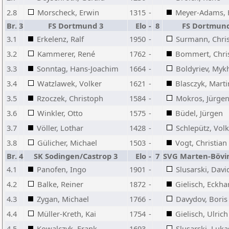
2.8
Morscheck, Erwin
1315
-
Meyer-Adams, 
Br.
3
FS Dortmund 3
Elo
-
8
FS Dortmund
3.1
Erkelenz, Ralf
1950
-
Surmann, Chri
3.2
Kammerer, René
1762
-
Bommert, Chris
3.3
Sonntag, Hans-Joachim
1664
-
Boldyriev, Myk
3.4
Watzlawek, Volker
1621
-
Blasczyk, Marti
3.5
Rzoczek, Christoph
1584
-
Mokros, Jürge
3.6
Winkler, Otto
1575
-
Büdel, Jürgen
3.7
Völler, Lothar
1428
-
Schlepütz, Volk
3.8
Gülicher, Michael
1503
-
Vogt, Christian
Br.
4
SK Sodingen/Castrop 3
Elo
-
7
SVG Marten-Böv
4.1
Panofen, Ingo
1901
-
Slusarski, Davi
4.2
Balke, Reiner
1872
-
Gielisch, Eckha
4.3
Zygan, Michael
1766
-
Davydov, Boris
4.4
Müller-Kreth, Kai
1754
-
Gielisch, Ulrich
4.5
Kowalczyk, Frank
1693
-
Slusarski, Luka