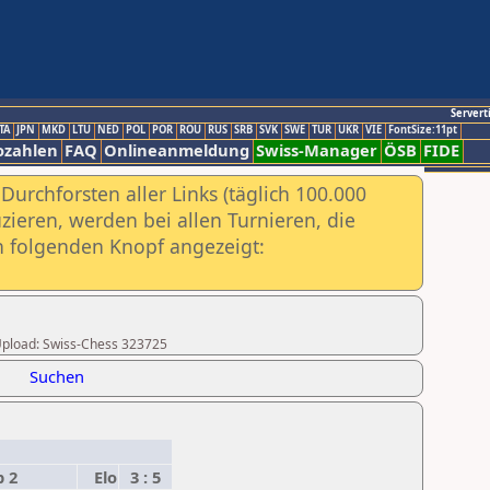
Servert
TA
JPN
MKD
LTU
NED
POL
POR
ROU
RUS
SRB
SVK
SWE
TUR
UKR
VIE
FontSize:11pt
ozahlen
FAQ
Onlineanmeldung
Swiss-Manager
ÖSB
FIDE
urchforsten aller Links (täglich 100.000
ieren, werden bei allen Turnieren, die
ch folgenden Knopf angezeigt:
r Upload: Swiss-Chess 323725
Suchen
p 2
Elo
3 : 5