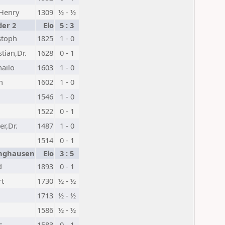
Henry
1309
½ - ½
er 2
Elo
5 : 3
stoph
1825
1 - 0
tian,Dr.
1628
0 - 1
hailo
1603
1 - 0
n
1602
1 - 0
n
1546
1 - 0
1522
0 - 1
er,Dr.
1487
1 - 0
1514
0 - 1
inghausen
Elo
3 : 5
d
1893
0 - 1
rt
1730
½ - ½
1713
½ - ½
1586
½ - ½
s
1583
0 - 1