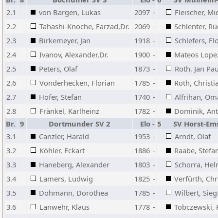
2.1
von Bargen, Lukas
2097
-
Fleischer, Mi
2.2
Tahashi-Knoche, Farzad,Dr.
2069
-
Schlenter, Rü
2.3
Birkemeyer, Jan
1918
-
Schlefers, Fl
2.4
Ivanov, Alexander,Dr.
1900
-
Mateos Lopez
2.5
Peters, Olaf
1873
-
Roth, Jan Pau
2.6
Vonderhecken, Florian
1785
-
Roth, Christi
2.7
Hofer, Stefan
1740
-
Alfrihan, Om
2.8
Fränkel, Karlheinz
1782
-
Dominik, An
Br.
9
Dortmunder SV 2
Elo
-
5
SV Horst-Em
3.1
Canzler, Harald
1953
-
Arndt, Olaf
3.2
Köhler, Eckart
1886
-
Raabe, Stefa
3.3
Haneberg, Alexander
1803
-
Schorra, He
3.4
Lamers, Ludwig
1825
-
Verfürth, Chr
3.5
Dohmann, Dorothea
1785
-
Wilbert, Sieg
3.6
Lanwehr, Klaus
1778
-
Tobczewski, 