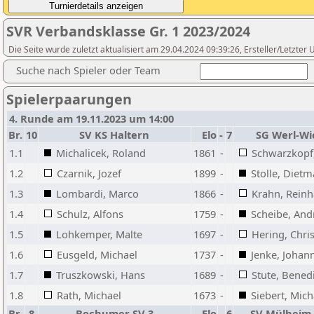
SVR Verbandsklasse Gr. 1 2023/2024
Die Seite wurde zuletzt aktualisiert am 29.04.2024 09:39:26, Ersteller/Letzte
Suche nach Spieler oder Team
Spielerpaarungen
4. Runde am 19.11.2023 um 14:00
Br.
10
SV KS Haltern
Elo
-
7
SG Werl-W
1.1
Michalicek, Roland
1861
-
Schwarzkopf,
1.2
Czarnik, Jozef
1899
-
Stolle, Dietm
1.3
Lombardi, Marco
1866
-
Krahn, Reinh
1.4
Schulz, Alfons
1759
-
Scheibe, And
1.5
Lohkemper, Malte
1697
-
Hering, Chris
1.6
Eusgeld, Michael
1737
-
Jenke, Johan
1.7
Truszkowski, Hans
1689
-
Stute, Bened
1.8
Rath, Michael
1673
-
Siebert, Mich
Br.
8
Bochumer SV 3
Elo
-
6
SV Mülheim