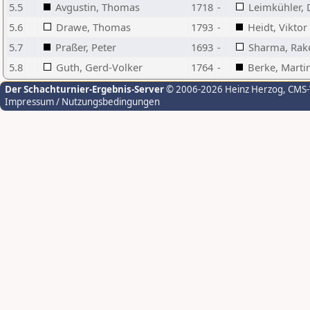
5.5
Avgustin, Thomas
1718
-
Leimkühler, 
5.6
Drawe, Thomas
1793
-
Heidt, Viktor
5.7
Praßer, Peter
1693
-
Sharma, Rak
5.8
Guth, Gerd-Volker
1764
-
Berke, Marti
Der Schachturnier-Ergebnis-Server
© 2006-2026 Heinz Herzog
, CMS
Impressum / Nutzungsbedingungen