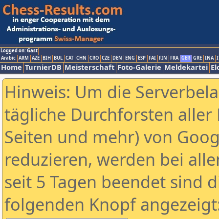
Logged on: Gast
Arabic
ARM
AZE
BIH
BUL
CAT
CHN
CRO
CZE
DEN
ENG
ESP
FAI
FIN
FRA
GER
GRE
INA
I
Home
TurnierDB
Meisterschaft
Foto-Galerie
Meldekartei
El
Hinweis: Um die Serverbel
tägliche Durchforsten aller 
Seiten und mehr) von Goog
reduzieren, werden bei alle
seit 5 Tagen beendet sind d
folgenden Knopf angezeigt