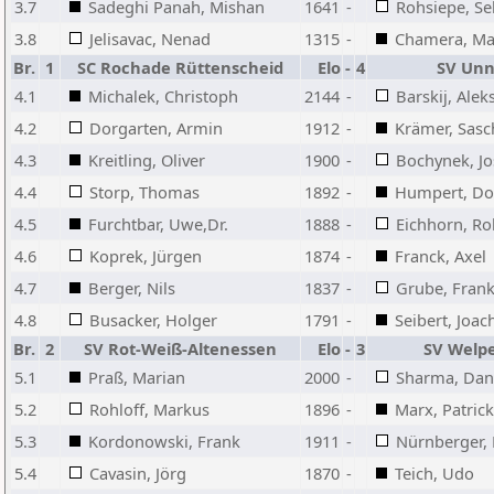
3.7
Sadeghi Panah, Mishan
1641
-
Rohsiepe, Se
3.8
Jelisavac, Nenad
1315
-
Chamera, M
Br.
1
SC Rochade Rüttenscheid
Elo
-
4
SV Un
4.1
Michalek, Christoph
2144
-
Barskij, Alek
4.2
Dorgarten, Armin
1912
-
Krämer, Sasc
4.3
Kreitling, Oliver
1900
-
Bochynek, Jo
4.4
Storp, Thomas
1892
-
Humpert, Do
4.5
Furchtbar, Uwe,Dr.
1888
-
Eichhorn, Ro
4.6
Koprek, Jürgen
1874
-
Franck, Axel
4.7
Berger, Nils
1837
-
Grube, Fran
4.8
Busacker, Holger
1791
-
Seibert, Joa
Br.
2
SV Rot-Weiß-Altenessen
Elo
-
3
SV Welpe
5.1
Praß, Marian
2000
-
Sharma, Dan
5.2
Rohloff, Markus
1896
-
Marx, Patrick
5.3
Kordonowski, Frank
1911
-
Nürnberger, 
5.4
Cavasin, Jörg
1870
-
Teich, Udo