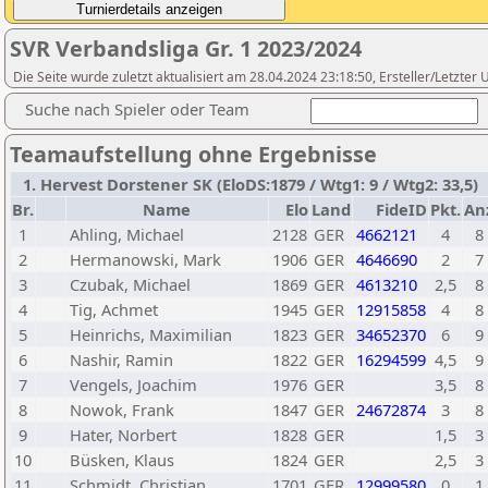
SVR Verbandsliga Gr. 1 2023/2024
Die Seite wurde zuletzt aktualisiert am 28.04.2024 23:18:50, Ersteller/Letzte
Suche nach Spieler oder Team
Teamaufstellung ohne Ergebnisse
1. Hervest Dorstener SK (EloDS:1879 / Wtg1: 9 / Wtg2: 33,5)
Br.
Name
Elo
Land
FideID
Pkt.
An
1
Ahling, Michael
2128
GER
4662121
4
8
2
Hermanowski, Mark
1906
GER
4646690
2
7
3
Czubak, Michael
1869
GER
4613210
2,5
8
4
Tig, Achmet
1945
GER
12915858
4
8
5
Heinrichs, Maximilian
1823
GER
34652370
6
9
6
Nashir, Ramin
1822
GER
16294599
4,5
9
7
Vengels, Joachim
1976
GER
3,5
8
8
Nowok, Frank
1847
GER
24672874
3
8
9
Hater, Norbert
1828
GER
1,5
3
10
Büsken, Klaus
1824
GER
2,5
3
11
Schmidt, Christian
1701
GER
12999580
0
1