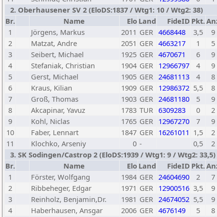
2. Oberhausener SV 2 (EloDS:1837 / Wtg1: 10 / Wtg2: 38)
Br.
Name
Elo
Land
FideID
Pkt.
An
1
Jörgens, Markus
2011
GER
4668448
3,5
9
2
Matzat, Andre
2051
GER
4663217
1
5
3
Seibert, Michael
1925
GER
4670671
6
9
4
Stefaniak, Christian
1904
GER
12966797
4
9
5
Gerst, Michael
1905
GER
24681113
4
8
6
Kraus, Kilian
1909
GER
12986372
5,5
8
7
Groß, Thomas
1903
GER
24681180
5
9
8
Akcapinar, Yavuz
1783
TUR
6309283
0
2
9
Kohl, Niclas
1765
GER
12967270
7
9
10
Faber, Lennart
1847
GER
16261011
1,5
2
11
Klochko, Arseniy
0
-
0,5
2
3. SK Sodingen/Castrop 2 (EloDS:1939 / Wtg1: 9 / Wtg2: 33,5)
Br.
Name
Elo
Land
FideID
Pkt.
An
1
Förster, Wolfgang
1984
GER
24604690
2
7
2
Ribbeheger, Edgar
1971
GER
12900516
3,5
9
3
Reinholz, Benjamin,Dr.
1981
GER
24674052
5,5
9
4
Haberhausen, Ansgar
2006
GER
4676149
5
8