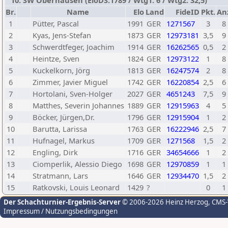
10. SW Oberhausen (EloDS:1789 / Wtg1: 6 / Wtg2: 32,5)
Br.
Name
Elo
Land
FideID
Pkt.
An
1
Pütter, Pascal
1991
GER
1271567
3
8
2
Kyas, Jens-Stefan
1873
GER
12973181
3,5
9
3
Schwerdtfeger, Joachim
1914
GER
16262565
0,5
2
4
Heintze, Sven
1824
GER
12973122
1
8
5
Kuckelkorn, Jörg
1813
GER
16247574
2
8
6
Zimmer, Javier Miguel
1742
GER
16220854
2,5
6
7
Hortolani, Sven-Holger
2027
GER
4651243
7,5
9
8
Matthes, Severin Johannes
1889
GER
12915963
4
5
9
Böcker, Jürgen,Dr.
1796
GER
12915904
1
2
10
Barutta, Larissa
1763
GER
16222946
2,5
7
11
Hufnagel, Markus
1709
GER
1271568
1,5
2
12
Engling, Dirk
1716
GER
34654666
1
2
13
Ciomperlik, Alessio Diego
1698
GER
12970859
1
1
14
Stratmann, Lars
1646
GER
12934470
1,5
2
15
Ratkovski, Louis Leonard
1429
?
0
1
Der Schachturnier-Ergebnis-Server
© 2006-2026 Heinz Herzog
, CMS
Impressum / Nutzungsbedingungen