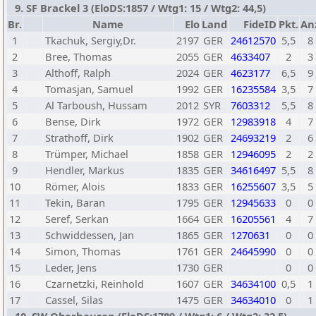
9. SF Brackel 3 (EloDS:1857 / Wtg1: 15 / Wtg2: 44,5)
Br.
Name
Elo
Land
FideID
Pkt.
An
1
Tkachuk, Sergiy,Dr.
2197
GER
24612570
5,5
8
2
Bree, Thomas
2055
GER
4633407
2
3
3
Althoff, Ralph
2024
GER
4623177
6,5
9
4
Tomasjan, Samuel
1992
GER
16235584
3,5
7
5
Al Tarboush, Hussam
2012
SYR
7603312
5,5
8
6
Bense, Dirk
1972
GER
12983918
4
7
7
Strathoff, Dirk
1902
GER
24693219
2
6
8
Trümper, Michael
1858
GER
12946095
2
2
9
Hendler, Markus
1835
GER
34616497
5,5
8
10
Römer, Alois
1833
GER
16255607
3,5
5
11
Tekin, Baran
1795
GER
12945633
0
0
12
Seref, Serkan
1664
GER
16205561
4
7
13
Schwiddessen, Jan
1865
GER
1270631
0
0
14
Simon, Thomas
1761
GER
24645990
0
0
15
Leder, Jens
1730
GER
0
0
16
Czarnetzki, Reinhold
1607
GER
34634100
0,5
1
17
Cassel, Silas
1475
GER
34634010
0
1