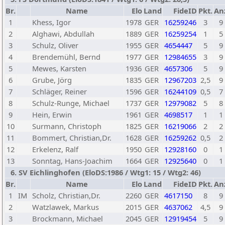
Br.
Name
Elo
Land
FideID
Pkt.
An
1
Khess, Igor
1978
GER
16259246
3
9
2
Alghawi, Abdullah
1889
GER
16259254
1
5
3
Schulz, Oliver
1955
GER
4654447
5
9
4
Brendemühl, Bernd
1977
GER
12984655
3
9
5
Mewes, Karsten
1936
GER
4657306
5
9
6
Grube, Jörg
1835
GER
12967203
2,5
9
7
Schläger, Reiner
1596
GER
16244109
0,5
7
8
Schulz-Runge, Michael
1737
GER
12979082
5
8
9
Hein, Erwin
1961
GER
4698517
1
1
10
Surmann, Christoph
1825
GER
16219066
2
2
11
Bommert, Christian,Dr.
1628
GER
16259262
0,5
2
12
Erkelenz, Ralf
1950
GER
12928160
0
1
13
Sonntag, Hans-Joachim
1664
GER
12925640
0
1
6. SV Eichlinghofen (EloDS:1986 / Wtg1: 15 / Wtg2: 46)
Br.
Name
Elo
Land
FideID
Pkt.
An
1
IM
Scholz, Christian,Dr.
2260
GER
4617150
8
9
2
Watzlawek, Markus
2015
GER
4637062
4,5
9
3
Brockmann, Michael
2045
GER
12919454
5
9