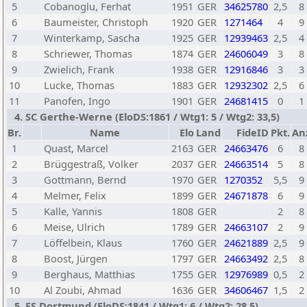
5
Cobanoglu, Ferhat
1951
GER
34625780
2,5
8
6
Baumeister, Christoph
1920
GER
1271464
4
9
7
Winterkamp, Sascha
1925
GER
12939463
2,5
4
8
Schriewer, Thomas
1874
GER
24606049
3
8
9
Zwielich, Frank
1938
GER
12916846
3
3
10
Lucke, Thomas
1883
GER
12932302
2,5
6
11
Panofen, Ingo
1901
GER
24681415
0
1
4. SC Gerthe-Werne (EloDS:1861 / Wtg1: 5 / Wtg2: 33,5)
Br.
Name
Elo
Land
FideID
Pkt.
An
1
Quast, Marcel
2163
GER
24663476
6
8
2
Brüggestraß, Volker
2037
GER
24663514
5
8
3
Gottmann, Bernd
1970
GER
1270352
5,5
9
4
Melmer, Felix
1899
GER
24671878
6
9
5
Kalle, Yannis
1808
GER
2
8
6
Meise, Ulrich
1789
GER
24663107
2
9
7
Löffelbein, Klaus
1760
GER
24621889
2,5
9
8
Boost, Jürgen
1797
GER
24663492
2,5
8
9
Berghaus, Matthias
1755
GER
12976989
0,5
2
10
Al Zoubi, Ahmad
1636
GER
34606467
1,5
2
5. FS Dortmund (EloDS:1841 / Wtg1: 6 / Wtg2: 28,5)