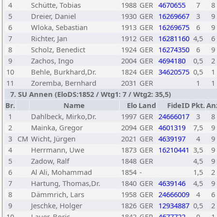
4
Schütte, Tobias
1988
GER
4670655
7
8
5
Dreier, Daniel
1930
GER
16269667
3
9
6
Wloka, Sebastian
1913
GER
16269675
6
9
7
Richter, Jan
1912
GER
16281160
4,5
6
8
Scholz, Benedict
1924
GER
16274350
6
9
9
Zachos, Ingo
2004
GER
4694180
0,5
2
10
Behle, Burkhard,Dr.
1824
GER
34620575
0,5
1
11
Zoremba, Bernhard
2031
GER
1
1
7. SU Annen (EloDS:1852 / Wtg1: 7 / Wtg2: 35,5)
Br.
Name
Elo
Land
FideID
Pkt.
An
1
Dahlbeck, Mirko,Dr.
1997
GER
24666017
3
8
2
Mainka, Gregor
2094
GER
4601319
7,5
9
3
CM
Wicht, Jürgen
2021
GER
4639197
4
9
4
Herrmann, Uwe
1873
GER
16210441
3,5
9
5
Zadow, Ralf
1848
GER
4,5
9
6
Al Ali, Mohammad
1854
-
1,5
2
7
Hartung, Thomas,Dr.
1840
GER
4639146
4,5
9
8
Dämmrich, Lars
1958
GER
24666009
4
6
9
Jeschke, Holger
1826
GER
12934887
0,5
2
10
Lauer, Boris
1842
GER
4677722
0
1