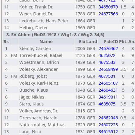
11
Köhler, Frank,Dr.
1759
GER
34650679
1,5
4
12
Weier, Daniel,Dr.
1788
GER
24677566
0
0
13
Leckebusch, Hans Peter
1664
GER
1
2
14
Helbig, Dieter
1569
GER
0
2
8. SV Ahlen (EloDS:1918 / Wtg1: 8 / Wtg2: 34,5)
Br.
Name
Elo
Land
FideID
Pkt.
An
1
Steinle, Carsten
2006
GER
24676462
4
8
2
FM
Torres-Kuckel, Rafael
2125
GER
4625072
6
9
3
Woestmann, Ulrich
1939
GER
4675533
3
7
4
Volesky, Alexander
1999
GER
24658499
3,5
8
5
FM
Rüberg, Jobst
1976
GER
4677501
0
0
6
Volesky, Karl-Heinz
1970
GER
24605107
2
4
7
Busche, Klaus
1948
GER
24604631
5
8
8
Jäger, Niklas
1840
GER
34619011
3
8
9
Starp, Klaus
1874
GER
4685075
3,5
7
10
Völker, Andreas,Dr.
1815
GER
2
6
11
Dreesbach, Harald
1786
GER
24662046
0,5
4
12
Nattermüller, Matthias
1829
GER
24607223
0
1
13
Lang, Nico
1831
GER
34615512
2
2