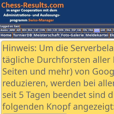
Logged on: Gast
Arabic
ARM
AZE
BIH
BUL
CAT
CHN
CRO
CZE
DEN
ENG
ESP
FAI
FIN
FRA
GER
GRE
INA
I
Home
TurnierDB
Meisterschaft
Foto-Galerie
Meldekartei
El
Hinweis: Um die Serverbel
tägliche Durchforsten aller 
Seiten und mehr) von Goog
reduzieren, werden bei alle
seit 5 Tagen beendet sind d
folgenden Knopf angezeigt