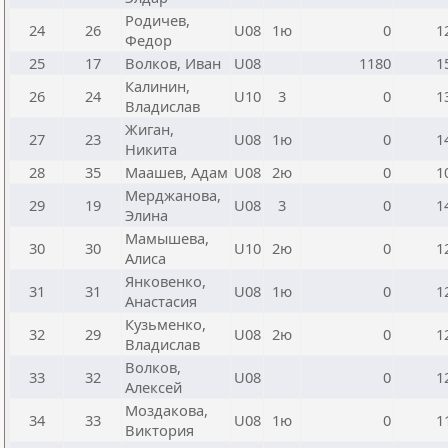
Родичев,
24
26
U08
1ю
0
1
Федор
25
17
Волков, Иван
U08
1180
1
Калинин,
26
24
U10
3
0
1
Владислав
Жиган,
27
23
U08
1ю
0
1
Никита
28
35
Маашев, Адам
U08
2ю
0
1
Мерджанова,
29
19
U08
3
0
1
Элина
Мамышева,
30
30
U10
2ю
0
1
Алиса
Янковенко,
31
31
U08
1ю
0
1
Анастасия
Кузьменко,
32
29
U08
2ю
0
1
Владислав
Волков,
33
32
U08
0
1
Алексей
Моздакова,
34
33
U08
1ю
0
1
Виктория