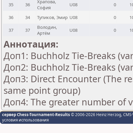
Храпова,
35
36
U08
0
1
София
36
34
Тупиков, Эмир
U08
0
1
Володин,
37
37
U08
0
1
Артём
Аннотация:
Доп1: Buchholz Tie-Breaks (var
Доп2: Buchholz Tie-Breaks (var
Доп3: Direct Encounter (The res
same point group)
Доп4: The greater number of vic
сервер Chess-Tournament-Results
© 2006-2026 Heinz Herzog
, CMS-
условия использования