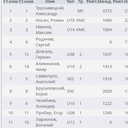
Ст.ном
Ст.ном.
Имя
Тип
Гр
Рейт.Межд.
Рейт.Н
Трускавецкий,
1
1
МС
2272
2
Александр
2
2
Носач, Роман
U10
КМС
1660
2
Иванов,
3
3
U14
КМС
1894
2
Максим
Родичев,
4
9
0
1
Сергей
Довгаль,
5
12
U08
2
1637
1
Герман
Алимжанов,
6
14
U10
2
1413
1
Амир
Саввопуло,
7
5
S65
1
1918
1
Анатолий
Брусиловский,
8
8
S50
2028
1
Борис
Челебиев,
9
6
U10
1
1222
1
Эскендер
10
11
Пробер, Егор
U08
1
1240
1
Ларионов,
11
10
U12
1
0
1
Виталий