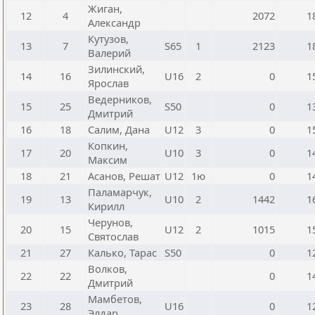
Жиган,
12
4
2072
1
Александр
Кутузов,
13
7
S65
1
2123
1
Валерий
Зилинский,
14
16
U16
2
0
1
Ярослав
Ведерников,
15
25
S50
0
1
Дмитрий
16
18
Салим, Дана
U12
3
0
1
Копкин,
17
20
U10
3
0
1
Максим
18
21
Асанов, Решат
U12
1ю
0
1
Паламарчук,
19
13
U10
2
1442
1
Кирилл
Черунов,
20
15
U12
2
1015
1
Святослав
21
27
Калько, Тарас
S50
0
1
Волков,
22
22
0
1
Дмитрий
Мамбетов,
23
28
U16
0
1
Элдар