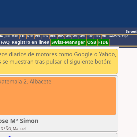
Servert
TA
JPN
MKD
LTU
NED
POL
POR
ROU
RUS
SRB
SVK
SWE
TUR
UKR
VIE
FontSize:11pt
FAQ
Registro en línea
Swiss-Manager
ÖSB
FIDE
aneos diarios de motores como Google o Yahoo,
 se muestran tras pulsar el siguiente botón:
uatemala 2, Albacete
Jose Mª Simon
 SEDEÑO, Manuel