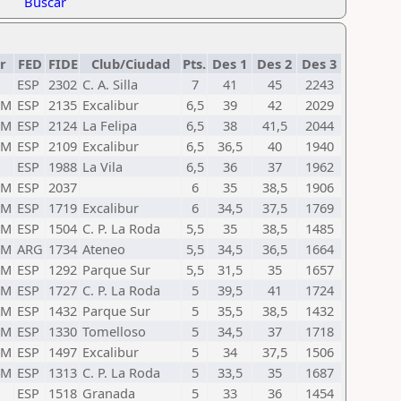
Buscar
r
FED
FIDE
Club/Ciudad
Pts.
Des 1
Des 2
Des 3
ESP
2302
C. A. Silla
7
41
45
2243
TM
ESP
2135
Excalibur
6,5
39
42
2029
TM
ESP
2124
La Felipa
6,5
38
41,5
2044
TM
ESP
2109
Excalibur
6,5
36,5
40
1940
ESP
1988
La Vila
6,5
36
37
1962
TM
ESP
2037
6
35
38,5
1906
TM
ESP
1719
Excalibur
6
34,5
37,5
1769
TM
ESP
1504
C. P. La Roda
5,5
35
38,5
1485
TM
ARG
1734
Ateneo
5,5
34,5
36,5
1664
TM
ESP
1292
Parque Sur
5,5
31,5
35
1657
TM
ESP
1727
C. P. La Roda
5
39,5
41
1724
TM
ESP
1432
Parque Sur
5
35,5
38,5
1432
TM
ESP
1330
Tomelloso
5
34,5
37
1718
TM
ESP
1497
Excalibur
5
34
37,5
1506
TM
ESP
1313
C. P. La Roda
5
33,5
35
1687
ESP
1518
Granada
5
33
36
1454