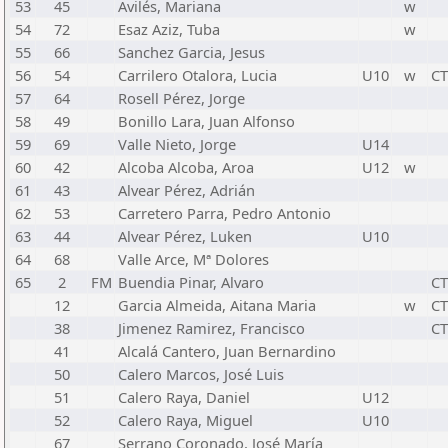
53
45
Avilés, Mariana
w
54
72
Esaz Aziz, Tuba
w
55
66
Sanchez Garcia, Jesus
56
54
Carrilero Otalora, Lucia
U10
w
C
57
64
Rosell Pérez, Jorge
58
49
Bonillo Lara, Juan Alfonso
59
69
Valle Nieto, Jorge
U14
60
42
Alcoba Alcoba, Aroa
U12
w
61
43
Alvear Pérez, Adrián
62
53
Carretero Parra, Pedro Antonio
63
44
Alvear Pérez, Luken
U10
64
68
Valle Arce, Mª Dolores
65
2
FM
Buendia Pinar, Alvaro
C
12
Garcia Almeida, Aitana Maria
w
C
38
Jimenez Ramirez, Francisco
C
41
Alcalá Cantero, Juan Bernardino
50
Calero Marcos, José Luis
51
Calero Raya, Daniel
U12
52
Calero Raya, Miguel
U10
67
Serrano Coronado, José María