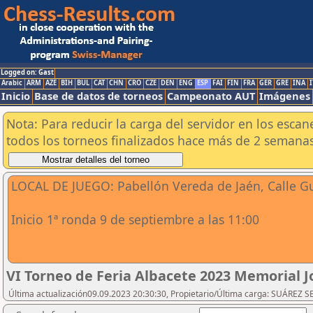
Logged on: Gast
Arabic
ARM
AZE
BIH
BUL
CAT
CHN
CRO
CZE
DEN
ENG
ESP
FAI
FIN
FRA
GER
GRE
INA
I
Inicio
Base de datos de torneos
Campeonato AUT
Imágenes
Nota: Para reducir la carga del servidor en los esc
todos los torneos finalizados hace más de 2 semanas
LOCAL DE JUEGO: Pabellón Vereda de Jaén, Calle G
Inicio 1ª ronda 9 de septiembre a las 11:00
VI Torneo de Feria Albacete 2023 Memorial 
Última actualización09.09.2023 20:30:30, Propietario/Última carga: SUÁREZ