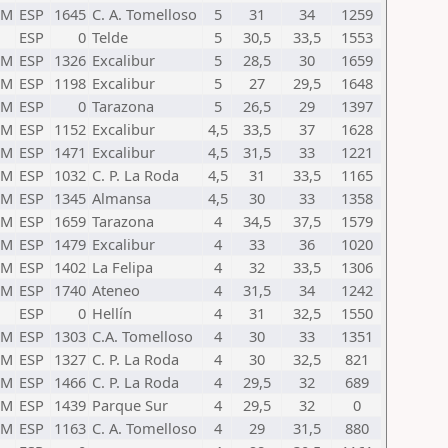
TM
ESP
1645
C. A. Tomelloso
5
31
34
1259
ESP
0
Telde
5
30,5
33,5
1553
TM
ESP
1326
Excalibur
5
28,5
30
1659
TM
ESP
1198
Excalibur
5
27
29,5
1648
TM
ESP
0
Tarazona
5
26,5
29
1397
TM
ESP
1152
Excalibur
4,5
33,5
37
1628
TM
ESP
1471
Excalibur
4,5
31,5
33
1221
TM
ESP
1032
C. P. La Roda
4,5
31
33,5
1165
TM
ESP
1345
Almansa
4,5
30
33
1358
TM
ESP
1659
Tarazona
4
34,5
37,5
1579
TM
ESP
1479
Excalibur
4
33
36
1020
TM
ESP
1402
La Felipa
4
32
33,5
1306
TM
ESP
1740
Ateneo
4
31,5
34
1242
ESP
0
Hellín
4
31
32,5
1550
TM
ESP
1303
C.A. Tomelloso
4
30
33
1351
TM
ESP
1327
C. P. La Roda
4
30
32,5
821
TM
ESP
1466
C. P. La Roda
4
29,5
32
689
TM
ESP
1439
Parque Sur
4
29,5
32
0
TM
ESP
1163
C. A. Tomelloso
4
29
31,5
880