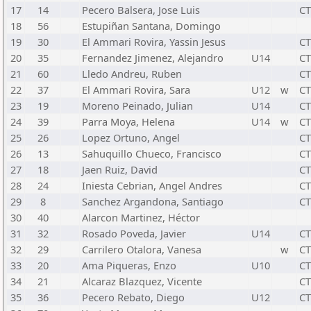
17
14
Pecero Balsera, Jose Luis
C
18
56
Estupiñan Santana, Domingo
19
30
El Ammari Rovira, Yassin Jesus
C
20
35
Fernandez Jimenez, Alejandro
U14
C
21
60
Lledo Andreu, Ruben
C
22
37
El Ammari Rovira, Sara
U12
w
C
23
19
Moreno Peinado, Julian
U14
C
24
39
Parra Moya, Helena
U14
w
C
25
26
Lopez Ortuno, Angel
C
26
13
Sahuquillo Chueco, Francisco
C
27
18
Jaen Ruiz, David
C
28
24
Iniesta Cebrian, Angel Andres
C
29
8
Sanchez Argandona, Santiago
C
30
40
Alarcon Martinez, Héctor
31
32
Rosado Poveda, Javier
U14
C
32
29
Carrilero Otalora, Vanesa
w
C
33
20
Ama Piqueras, Enzo
U10
C
34
21
Alcaraz Blazquez, Vicente
C
35
36
Pecero Rebato, Diego
U12
C