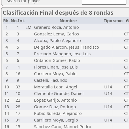
Search for player
Clasificación Final después de 8 rondas
Rk.
No.Ini.
Nombre
Tipo
sexo
G
1
1
IM
Granero Roca, Antonio
2
3
Gonzalez Lema, Carlos
C
3
4
Alcoba, Pablo Alejandro
C
4
5
Delgado Alarcon, Jesus Francisco
C
5
7
Preciado Mangado, Jose Luis
6
6
Ontanon Gomez, Pablo
C
7
11
Flores Linan, Jose Luis
C
8
16
Carrilero Moya, Pablo
C
9
9
Castelli, Facundo
C
10
33
Moratalla Leon, Angel
U14
C
11
10
Clemente Grande, Daniel
U14
C
12
22
Lopez Garijo, Antonio
C
13
28
Gomez Diaz, Rodrigo
U14
C
14
17
Rubio Sureda, Alejandro
C
15
31
Carrilero Moya, Sergio
U14
C
16
15
Sanchez Cano, Manuel Pedro