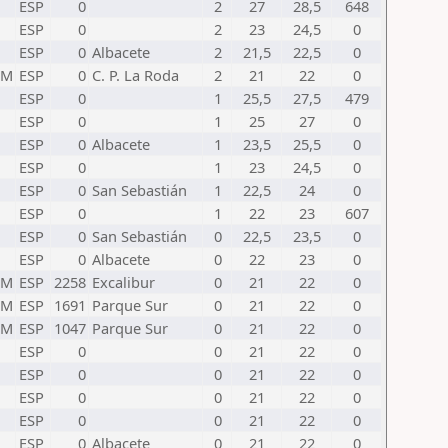
ESP
0
2
27
28,5
648
ESP
0
2
23
24,5
0
ESP
0
Albacete
2
21,5
22,5
0
TM
ESP
0
C. P. La Roda
2
21
22
0
ESP
0
1
25,5
27,5
479
ESP
0
1
25
27
0
ESP
0
Albacete
1
23,5
25,5
0
ESP
0
1
23
24,5
0
ESP
0
San Sebastián
1
22,5
24
0
ESP
0
1
22
23
607
ESP
0
San Sebastián
0
22,5
23,5
0
ESP
0
Albacete
0
22
23
0
TM
ESP
2258
Excalibur
0
21
22
0
TM
ESP
1691
Parque Sur
0
21
22
0
TM
ESP
1047
Parque Sur
0
21
22
0
ESP
0
0
21
22
0
ESP
0
0
21
22
0
ESP
0
0
21
22
0
ESP
0
0
21
22
0
ESP
0
Albacete
0
21
22
0