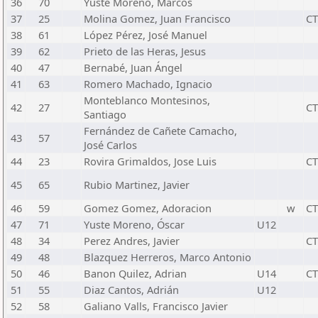
36
70
Yuste Moreno, Marcos
37
25
Molina Gomez, Juan Francisco
C
38
61
López Pérez, José Manuel
39
62
Prieto de las Heras, Jesus
40
47
Bernabé, Juan Ángel
41
63
Romero Machado, Ignacio
Monteblanco Montesinos,
42
27
C
Santiago
Fernández de Cañete Camacho,
43
57
José Carlos
44
23
Rovira Grimaldos, Jose Luis
C
45
65
Rubio Martinez, Javier
46
59
Gomez Gomez, Adoracion
w
C
47
71
Yuste Moreno, Óscar
U12
48
34
Perez Andres, Javier
C
49
48
Blazquez Herreros, Marco Antonio
50
46
Banon Quilez, Adrian
U14
C
51
55
Diaz Cantos, Adrián
U12
52
58
Galiano Valls, Francisco Javier