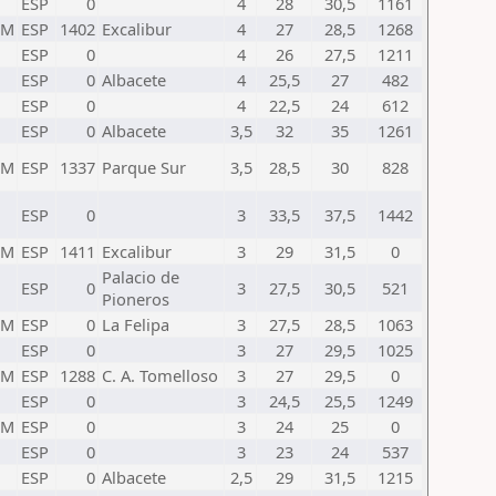
ESP
0
4
28
30,5
1161
TM
ESP
1402
Excalibur
4
27
28,5
1268
ESP
0
4
26
27,5
1211
ESP
0
Albacete
4
25,5
27
482
ESP
0
4
22,5
24
612
ESP
0
Albacete
3,5
32
35
1261
TM
ESP
1337
Parque Sur
3,5
28,5
30
828
ESP
0
3
33,5
37,5
1442
TM
ESP
1411
Excalibur
3
29
31,5
0
Palacio de
ESP
0
3
27,5
30,5
521
Pioneros
TM
ESP
0
La Felipa
3
27,5
28,5
1063
ESP
0
3
27
29,5
1025
TM
ESP
1288
C. A. Tomelloso
3
27
29,5
0
ESP
0
3
24,5
25,5
1249
TM
ESP
0
3
24
25
0
ESP
0
3
23
24
537
ESP
0
Albacete
2,5
29
31,5
1215