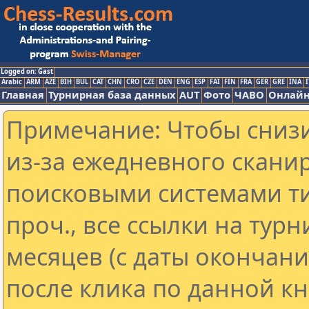
Logged on: Gast
Arabic
ARM
AZE
BIH
BUL
CAT
CHN
CRO
CZE
DEN
ENG
ESP
FAI
FIN
FRA
GER
GRE
INA
I
Главная
Турнирная база данных
AUT
Фото
ЧАВО
Онлайн
Примечание: Чтобы снизи
из-за ежедневного скани
поисковыми системами ти
проч., все ссылки на тур
месяцев (с даты окончан
после клика по данной кн