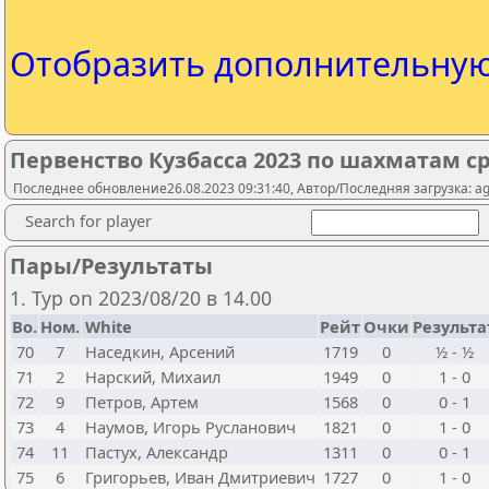
Отобразить дополнительну
Первенство Кузбасса 2023 по шахматам с
Последнее обновление26.08.2023 09:31:40, Автор/Последняя загрузка: ag
Search for player
Пары/Результаты
1. Тур on 2023/08/20 в 14.00
Bo.
Ном.
White
Рейт
Очки
Результа
70
7
Наседкин, Арсений
1719
0
½ - ½
71
2
Нарский, Михаил
1949
0
1 - 0
72
9
Петров, Артем
1568
0
0 - 1
73
4
Наумов, Игорь Русланович
1821
0
1 - 0
74
11
Пастух, Александр
1311
0
0 - 1
75
6
Григорьев, Иван Дмитриевич
1727
0
1 - 0