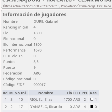
Última actualización17.08.2023 05:40:15, Propietario/Última carga: Circulo de
Información de jugadores
Nombre
DURE, Gabriel
Ranking inicial
4
Elo
1800
Elo nacional
0
Elo internacional
1800
Performance
1670
FIDE elo +/-
0
Puntos
3,5
Puesto
9
Federación
ARG
Código nacional
0
Código FIDE
900017
Rd.
M.
No.Ini.
Nombre
Elo
FED
Pts.
Res.
1
3
10
RIQUEL, Elias
1700
ARG
2
1
2
2
17
D'ANGELO, Ricardo
0
ARG
4
0