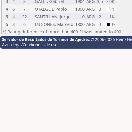
3
4
3
GALLI, Gabriel
1904
ARG
3,5
- 0K
4
6
7
OTAEGUI, Pablo
1800
ARG
3
1
5
4
22
SANTILLAN, Jorge
0
ARG
2
- 1K
6
3
6
LUGONES, Marcelo
1800
ARG
4
½
*) Rating difference of more than 400. It was limited to 400.
Servidor de Resultados de Torneos de Ajedrez
© 2006-2026 Heinz H
Aviso legal/Condiciones de uso