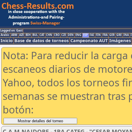
Logged on: Gast
Arabic
ARM
AZE
BIH
BUL
CAT
CHN
CRO
CZE
DEN
ENG
ESP
FAI
FIN
FRA
GER
GRE
INA
I
Inicio
Base de datos de torneos
Campeonato AUT
Imágenes
Nota: Para reducir la carga 
escaneos diarios de motor
Yahoo, todos los torneos f
semanas se muestran tras p
botón:
C.A.M.NAJDORF - 1RA CATEG - "CESAR MOYA