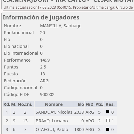
Última actualización17.08.2023 05:40:15, Propietario/Última carga: Circulo de
Información de jugadores
Nombre
MANSILLA, Santiago
Ranking inicial
20
Elo
0
Elo nacional
0
Elo internacional
0
Performance
1499
Puntos
2,5
Puesto
13
Federación
ARG
Código nacional
0
Código FIDE
900002
Rd.
M.
No.Ini.
Nombre
Elo
FED
Pts.
Res.
1
2
2
SANDUAY, Nicolas
2038
ARG
5
0
2
9
13
BRAVO, Luciano
0
ARG
2
1
3
6
7
OTAEGUI, Pablo
1800
ARG
3
0