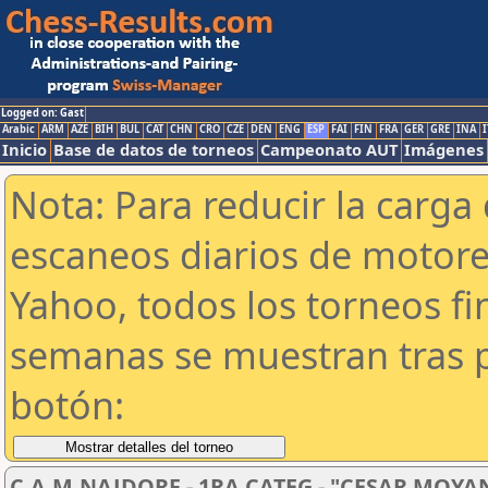
Logged on: Gast
Arabic
ARM
AZE
BIH
BUL
CAT
CHN
CRO
CZE
DEN
ENG
ESP
FAI
FIN
FRA
GER
GRE
INA
I
Inicio
Base de datos de torneos
Campeonato AUT
Imágenes
Nota: Para reducir la carga 
escaneos diarios de motor
Yahoo, todos los torneos f
semanas se muestran tras p
botón:
C.A.M.NAJDORF - 1RA CATEG - "CESAR MOYA