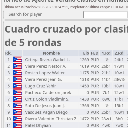
Última actualización28.08.2023 10:47:11, Propietario/Última carga: FEDER
Search for player
Cuadro cruzado por clasi
de 5 rondas
Rk.
Nombre
Elo
FED
1.Rd
2.Rd
1
Ortega Rivera Gadiel L.
1269
PUR
-½
24b1
2
Viera Perez Nestor A.
1619
PUR
26b1
17w1
3
Rosich Lopez Walter
1175
PUR
21b1
10w1
4
Viera Perez Jean G.
1318
PUR
11b1
23w½
5
Lugo Cruz Yahir
1458
PUR
13b1
18w1
6
Pacheco Calderon Jarek
0
PUR
7b1
12w1
7
Ortiz Colon Vladimir S.
1438
PUR
6w0
11b1
8
Soto De Jesus Juan J.
1366
PUR
-½
15b1
9
Vasquez Pagan Diego
0
PUR
25b1
16w1
10
Rivera Valentin Christian Z.
1472
PUR
28w1
3b0
11
Patel Dhyaan
0
PUR
4w0
7w0