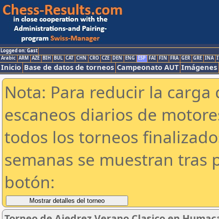
Logged on: Gast
Arabic
ARM
AZE
BIH
BUL
CAT
CHN
CRO
CZE
DEN
ENG
ESP
FAI
FIN
FRA
GER
GRE
INA
I
Inicio
Base de datos de torneos
Campeonato AUT
Imágenes
Nota: Para reducir la carga 
escaneos diarios de motor
todos los torneos finalizad
semanas se muestran tras p
botón:
Torneo de Ajedrez Verano Clasico en Humaca