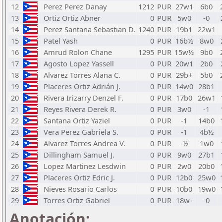
12
Perez Perez Danay
1212
PUR
27w1
6b0
13
Ortiz Ortiz Abner
0
PUR
5w0
-0
14
Perez Santana Sebastian D.
1240
PUR
19b1
22w1
15
Patel Yash
0
PUR
16b½
8w0
16
Amrud Rolon Chane
1295
PUR
15w½
9b0
17
Agosto Lopez Yassell
0
PUR
20w1
2b0
18
Alvarez Torres Alana C.
0
PUR
29b+
5b0
19
Placeres Ortiz Adrián J.
0
PUR
14w0
28b1
20
Rivera Irizarry Denzel F.
0
PUR
17b0
26w1
21
Reyes Rivera Derek R.
0
PUR
3w0
-1
22
Santana Ortiz Yaziel
0
PUR
-1
14b0
23
Vera Perez Gabriela S.
0
PUR
-1
4b½
24
Alvarez Torres Andrea V.
0
PUR
-½
1w0
25
Dillingham Samuel J.
0
PUR
9w0
27b1
26
Lopez Martinez Lesdwin
0
PUR
2w0
20b0
27
Placeres Ortiz Edric J.
0
PUR
12b0
25w0
28
Nieves Rosario Carlos
0
PUR
10b0
19w0
29
Torres Ortiz Gabriel
0
PUR
18w-
-0
Anotación: