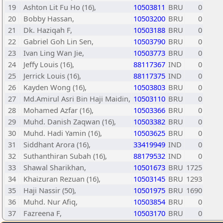
19
Ashton Lit Fu Ho (16),
10503811
BRU
0
20
Bobby Hassan,
10503200
BRU
0
21
Dk. Haziqah F,
10503188
BRU
0
22
Gabriel Goh Lin Sen,
10503790
BRU
0
23
Ivan Ling Wan Jie,
10503773
BRU
0
24
Jeffy Louis (16),
88117367
IND
0
25
Jerrick Louis (16),
88117375
IND
0
26
Kayden Wong (16),
10503803
BRU
0
27
Md.Amirul Asri Bin Haji Maidin,
10503110
BRU
0
28
Mohamed Azfar (16),
10503366
BRU
0
29
Muhd. Danish Zaqwan (16),
10503382
BRU
0
30
Muhd. Hadi Yamin (16),
10503625
BRU
0
31
Siddhant Arora (16),
33419949
IND
0
32
Suthanthiran Subah (16),
88179532
IND
0
33
Shawal Sharikhan,
10501673
BRU
1725
34
Khaizuran Rezuan (16),
10503145
BRU
1293
35
Haji Nassir (50),
10501975
BRU
1690
36
Muhd. Nur Afiq,
10503854
BRU
0
37
Fazreena F,
10503170
BRU
0