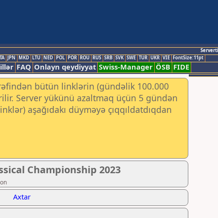
Servert
TA
JPN
MKD
LTU
NED
POL
POR
ROU
RUS
SRB
SVK
SWE
TUR
UKR
VIE
FontSize:11pt
illər
FAQ
Onlayn qeydiyyat
Swiss-Manager
ÖSB
FIDE
rəfindən bütün linklərin (gündəlik 100.000
irilir. Server yükünü azaltmaq üçün 5 gündən
 (linklər) aşağıdakı düyməyə çıqqıldatdıqdan
assical Championship 2023
ion
Axtar