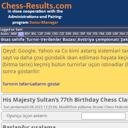
Logged on: Gast
Arabic
ARM
AZE
BIH
BUL
CAT
CHN
CRO
CZE
DEN
ENG
ESP
FAI
FIN
FRA
GER
GRE
INA
I
Əsas səhifə
Turnir-Verilənlər Bazası
Avstriya çempionatı
Şək
Qeyd: Google, Yahoo və Co kimi axtarış sistemləri tə
sayt və daha çox) gündəlik skan edilməsi həyata keç
(bitmə tarixi) keçmiş bütün turnirlər üçün istinadlar
sonra göstərilir:
Turnirin təfərrüatlarını göstər
His Majesty Sultan’s 77th Birthday Chess Cl
Son yeniləmə20.08.2023 12:25:06, Müəllif/Son yükləmə: Brunei Chess Federat
Oyunçu üçün axtarın
Başlanğıc sıralama