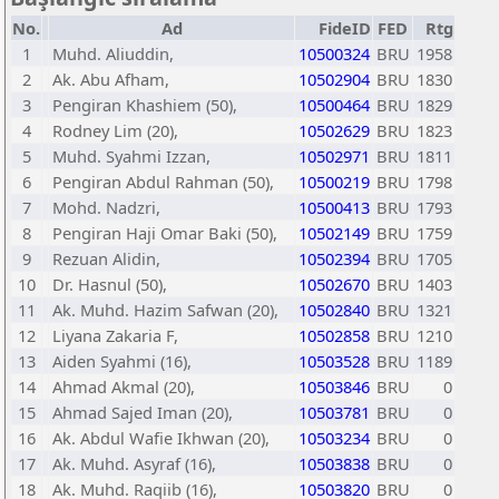
No.
Ad
FideID
FED
Rtg
1
Muhd. Aliuddin,
10500324
BRU
1958
2
Ak. Abu Afham,
10502904
BRU
1830
3
Pengiran Khashiem (50),
10500464
BRU
1829
4
Rodney Lim (20),
10502629
BRU
1823
5
Muhd. Syahmi Izzan,
10502971
BRU
1811
6
Pengiran Abdul Rahman (50),
10500219
BRU
1798
7
Mohd. Nadzri,
10500413
BRU
1793
8
Pengiran Haji Omar Baki (50),
10502149
BRU
1759
9
Rezuan Alidin,
10502394
BRU
1705
10
Dr. Hasnul (50),
10502670
BRU
1403
11
Ak. Muhd. Hazim Safwan (20),
10502840
BRU
1321
12
Liyana Zakaria F,
10502858
BRU
1210
13
Aiden Syahmi (16),
10503528
BRU
1189
14
Ahmad Akmal (20),
10503846
BRU
0
15
Ahmad Sajed Iman (20),
10503781
BRU
0
16
Ak. Abdul Wafie Ikhwan (20),
10503234
BRU
0
17
Ak. Muhd. Asyraf (16),
10503838
BRU
0
18
Ak. Muhd. Raqiib (16),
10503820
BRU
0