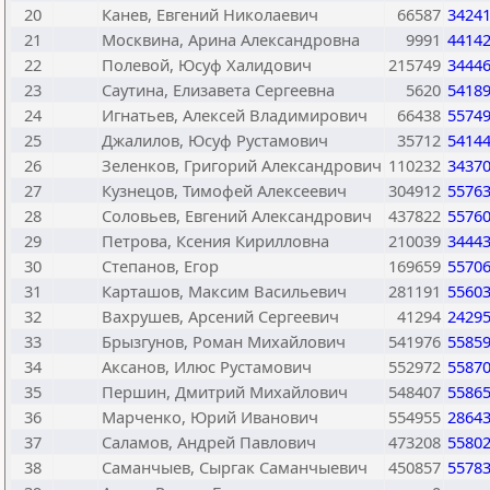
20
Канев, Евгений Николаевич
66587
3424
21
Москвина, Арина Александровна
9991
4414
22
Полевой, Юсуф Халидович
215749
3444
23
Саутина, Елизавета Сергеевна
5620
5418
24
Игнатьев, Алексей Владимирович
66438
5574
25
Джалилов, Юсуф Рустамович
35712
5414
26
Зеленков, Григорий Александрович
110232
3437
27
Кузнецов, Тимофей Алексеевич
304912
5576
28
Соловьев, Евгений Александрович
437822
5576
29
Петрова, Ксения Кирилловна
210039
3444
30
Степанов, Егор
169659
5570
31
Карташов, Максим Васильевич
281191
5560
32
Вахрушев, Арсений Сергеевич
41294
2429
33
Брызгунов, Роман Михайлович
541976
5585
34
Аксанов, Илюс Рустамович
552972
5587
35
Першин, Дмитрий Михайлович
548407
5586
36
Марченко, Юрий Иванович
554955
2864
37
Саламов, Андрей Павлович
473208
5580
38
Саманчыев, Сыргак Саманчыевич
450857
5578