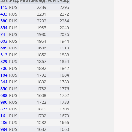
FIDE
ФЕД.
Рейт.Межд.
Рейт.Нац.
9115
RUS
2239
2296
3433
RUS
2201
2272
2580
RUS
2292
2264
7854
RUS
1985
2049
074
RUS
1986
2026
7003
RUS
1964
1944
2689
RUS
1686
1913
6613
RUS
1852
1888
6829
RUS
1867
1854
1706
RUS
1892
1842
5104
RUS
1792
1804
3344
RUS
1802
1789
4850
RUS
1732
1776
9688
RUS
1608
1752
2980
RUS
1722
1733
5823
RUS
1819
1706
616
RUS
1702
1670
1286
RUS
1282
1666
3984
RUS
1632
1660