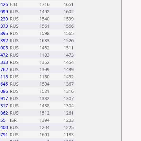
1426
FID
1716
1651
2099
RUS
1492
1602
6230
RUS
1540
1599
9373
RUS
1561
1566
9895
RUS
1598
1565
4892
RUS
1633
1526
0005
RUS
1452
1511
3472
RUS
1183
1473
0333
RUS
1352
1454
3762
RUS
1399
1439
6118
RUS
1130
1432
3645
RUS
1584
1367
5086
RUS
1521
1316
9917
RUS
1332
1307
0317
RUS
1438
1304
5062
RUS
1512
1261
355
ISR
1394
1233
2400
RUS
1204
1225
3791
RUS
1601
1183