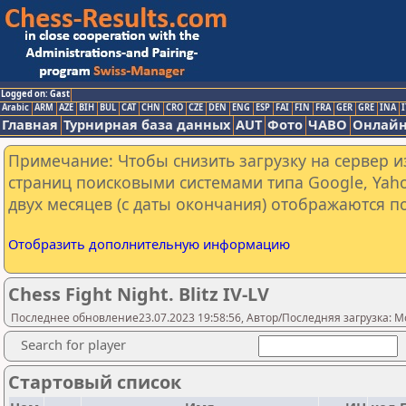
Logged on: Gast
Arabic
ARM
AZE
BIH
BUL
CAT
CHN
CRO
CZE
DEN
ENG
ESP
FAI
FIN
FRA
GER
GRE
INA
I
Главная
Турнирная база данных
AUT
Фото
ЧАВО
Онлайн
Примечание: Чтобы снизить загрузку на сервер и
страниц поисковыми системами типа Google, Yaho
двух месяцев (с даты окончания) отображаются по
Отобразить дополнительную информацию
Chess Fight Night. Blitz IV-LV
Последнее обновление23.07.2023 19:58:56, Автор/Последняя загрузка: Mo
Search for player
Стартовый список