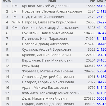
Ном.
Имя
ИН
код 
1
CM
Крылов, Алексей Андреевич
15545
5419
2
IM
Ноздрачев, Леонид Александрович
2384
2411
3
IM
Шух, Николай Сергеевич
12470
2410
4
WFM
Петрова, Елизавета Кирилловна
24305
2422
5
CM
Спичкин, Александр Анатольевич
3123
4144
6
Гохштейн, Павел Михайлович
184596
3434
7
Путинцев, Илья Тарасович
74654
3441
8
Полевой, Давид Алексеевич
215740
3444
9
Сусляков, Андрей Борисович
3523
2412
10
Крюков, Даниил Валерьевич
122498
3418
11
Вершинин, Иван Михайлович
20204
3410
12
Русу, Влад
300617
5562
13
Журавлев, Матвей Романович
284790
5563
14
Литвинов, Дмитрий Сергеевич
6061
3413
15
Назаров, Георгий Максимович
2972
3412
16
Ардат, Максим Бассамович
6796
3414
17
Фомичев, Александр Михайлович
1508
4113
18
Дель, Никита Михайлович
275836
5560
19
Гордов, Александр Георгиевич
344190
5581