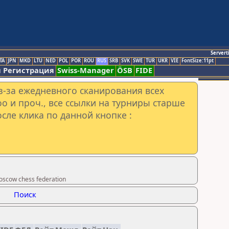
Servert
TA
JPN
MKD
LTU
NED
POL
POR
ROU
RUS
SRB
SVK
SWE
TUR
UKR
VIE
FontSize:11pt
 Регистрация
Swiss-Manager
ÖSB
FIDE
з-за ежедневного сканирования всех
o и проч., все ссылки на турниры старше
сле клика по данной кнопке :
scow chess federation
Поиск