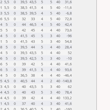
52
5,5
0
39,5
43,5
5
5
40
31,6
01
5,5
0
38,5
41,5
4
5
40
-11,6
43
5,5
0
38,5
39,5
4
5
40
-6,8
26
5,5
0
32
33
4
5
40
72,8
14
5
0
44
46,5
4
5
40
42,4
25
5
0
42
45
4
4
40
73,6
84
5
0
41,5
45
5
3
40
-96
51
5
0
41,5
43
5
3
40
54,8
58
5
0
39,5
44
5
4
40
28,4
14
5
0
39,5
43,5
5
4
40
52
96
5
0
39,5
42,5
5
3
40
-10
46
5
0
39
42
5
4
40
41,6
16
5
0
39
41,5
5
4
40
93,6
74
5
0
36,5
38
4
4
40
-46,4
05
4,5
0
40,5
44
4
2
40
-140,8
73
4,5
0
40
43,5
5
3
40
62
44
4,5
0
40
43
5
3
40
78,4
24
4,5
0
39
42
4
4
40
133,2
11
4,5
0
37
40
4
3
40
41,6
92
4,5
0
36,5
40,5
5
2
40
-160