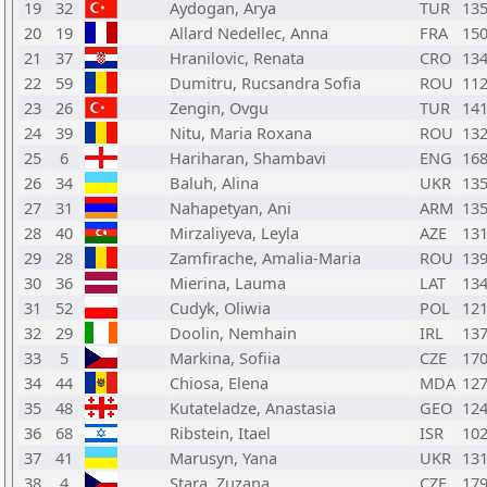
19
32
Aydogan, Arya
TUR
13
20
19
Allard Nedellec, Anna
FRA
15
21
37
Hranilovic, Renata
CRO
13
22
59
Dumitru, Rucsandra Sofia
ROU
11
23
26
Zengin, Ovgu
TUR
14
24
39
Nitu, Maria Roxana
ROU
13
25
6
Hariharan, Shambavi
ENG
16
26
34
Baluh, Alina
UKR
13
27
31
Nahapetyan, Ani
ARM
13
28
40
Mirzaliyeva, Leyla
AZE
13
29
28
Zamfirache, Amalia-Maria
ROU
13
30
36
Mierina, Lauma
LAT
13
31
52
Cudyk, Oliwia
POL
12
32
29
Doolin, Nemhain
IRL
13
33
5
Markina, Sofiia
CZE
17
34
44
Chiosa, Elena
MDA
12
35
48
Kutateladze, Anastasia
GEO
12
36
68
Ribstein, Itael
ISR
10
37
41
Marusyn, Yana
UKR
13
38
4
Stara, Zuzana
CZE
17