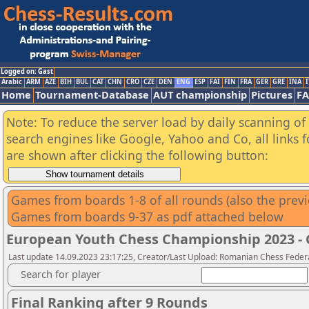
Logged on: Gast
Arabic
ARM
AZE
BIH
BUL
CAT
CHN
CRO
CZE
DEN
ENG
ESP
FAI
FIN
FRA
GER
GRE
INA
I
Home
Tournament-Database
AUT championship
Pictures
F
Note: To reduce the server load by daily scanning of a
search engines like Google, Yahoo and Co, all links 
are shown after clicking the following button:
Games from boards 1-8 of all rounds (also the pre
Games from boards 9-37 as pdf attached below
European Youth Chess Championship 2023 - G
Last update 14.09.2023 23:17:25, Creator/Last Upload: Romanian Chess Federa
Search for player
Final Ranking after 9 Rounds