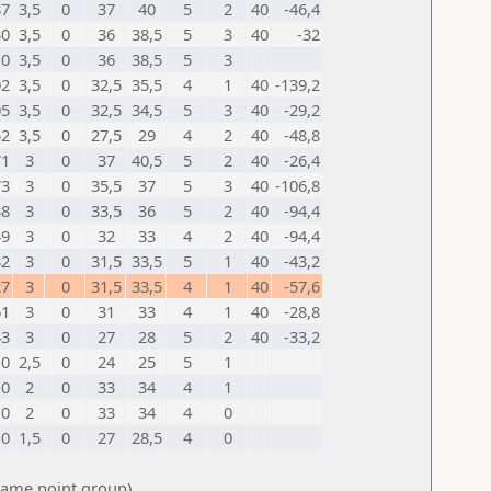
87
3,5
0
37
40
5
2
40
-46,4
30
3,5
0
36
38,5
5
3
40
-32
0
3,5
0
36
38,5
5
3
02
3,5
0
32,5
35,5
4
1
40
-139,2
05
3,5
0
32,5
34,5
5
3
40
-29,2
52
3,5
0
27,5
29
4
2
40
-48,8
71
3
0
37
40,5
5
2
40
-26,4
73
3
0
35,5
37
5
3
40
-106,8
38
3
0
33,5
36
5
2
40
-94,4
49
3
0
32
33
4
2
40
-94,4
82
3
0
31,5
33,5
5
1
40
-43,2
27
3
0
31,5
33,5
4
1
40
-57,6
61
3
0
31
33
4
1
40
-28,8
43
3
0
27
28
5
2
40
-33,2
0
2,5
0
24
25
5
1
0
2
0
33
34
4
1
0
2
0
33
34
4
0
0
1,5
0
27
28,5
4
0
 same point group)