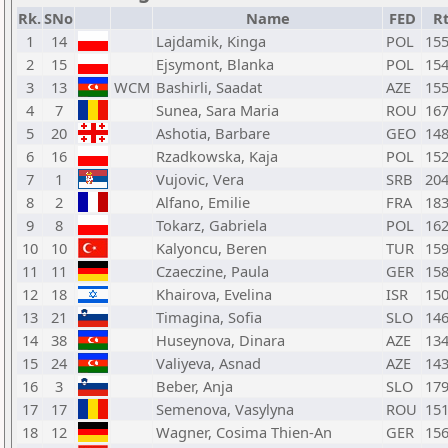
Rk.
SNo
Name
FED
R
1
14
Lajdamik, Kinga
POL
15
2
15
Ejsymont, Blanka
POL
15
3
13
WCM
Bashirli, Saadat
AZE
15
4
7
Sunea, Sara Maria
ROU
16
5
20
Ashotia, Barbare
GEO
14
6
16
Rzadkowska, Kaja
POL
15
7
1
Vujovic, Vera
SRB
20
8
2
Alfano, Emilie
FRA
18
9
8
Tokarz, Gabriela
POL
16
10
10
Kalyoncu, Beren
TUR
15
11
11
Czaeczine, Paula
GER
15
12
18
Khairova, Evelina
ISR
15
13
21
Timagina, Sofia
SLO
14
14
38
Huseynova, Dinara
AZE
13
15
24
Valiyeva, Asnad
AZE
14
16
3
Beber, Anja
SLO
17
17
17
Semenova, Vasylyna
ROU
15
18
12
Wagner, Cosima Thien-An
GER
15