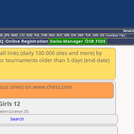
Servert
TA
JPN
MKD
LTU
NED
POL
POR
ROU
RUS
SRB
SVK
SWE
TUR
UKR
VIE
FontSize:11pt
AQ
Online Registration
Swiss-Manager
ÖSB
FIDE
ll links (daily 100.000 sites and more) by
for tournaments older than 5 days (end-date)
vious ones) on www.chess.com
irls 12
tion (Licence 25)
Search