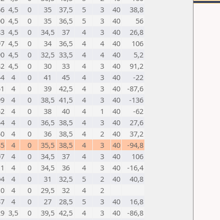
66
4,5
0
35
37,5
5
3
40
38,8
00
4,5
0
35
36,5
5
3
40
56
83
4,5
0
34,5
37
4
3
40
26,8
97
4,5
0
34
36,5
4
4
40
106
90
4,5
0
32,5
33,5
4
4
40
5,2
32
4,5
0
30
33
4
3
40
91,2
44
4
0
41
45
4
3
40
-22
51
4
0
39
42,5
4
3
40
-87,6
99
4
0
38,5
41,5
4
3
40
-136
52
4
0
38
40
4
1
40
-62
54
4
0
36,5
38,5
4
3
40
27,6
50
4
0
36
38,5
4
2
40
37,2
35
4
0
35,5
38,5
4
3
40
-94,8
07
4
0
34,5
37
4
3
40
106
11
4
0
34,5
36
4
3
40
-16,4
04
4
0
31
32,5
5
2
40
40,8
0
4
0
29,5
32
4
2
37
4
0
27
28,5
5
3
40
16,8
29
3,5
0
39,5
42,5
4
3
40
-86,8