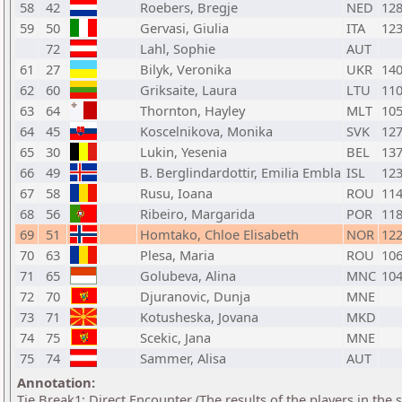
58
42
Roebers, Bregje
NED
12
59
50
Gervasi, Giulia
ITA
12
72
Lahl, Sophie
AUT
61
27
Bilyk, Veronika
UKR
14
62
60
Griksaite, Laura
LTU
11
63
64
Thornton, Hayley
MLT
10
64
45
Koscelnikova, Monika
SVK
12
65
30
Lukin, Yesenia
BEL
13
66
49
B. Berglindardottir, Emilia Embla
ISL
12
67
58
Rusu, Ioana
ROU
11
68
56
Ribeiro, Margarida
POR
11
69
51
Homtako, Chloe Elisabeth
NOR
12
70
63
Plesa, Maria
ROU
10
71
65
Golubeva, Alina
MNC
10
72
70
Djuranovic, Dunja
MNE
73
71
Kotusheska, Jovana
MKD
74
75
Scekic, Jana
MNE
75
74
Sammer, Alisa
AUT
Annotation:
Tie Break1: Direct Encounter (The results of the players in the