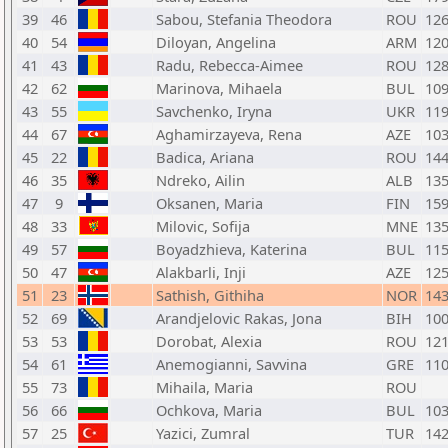
39
46
Sabou, Stefania Theodora
ROU
12
40
54
Diloyan, Angelina
ARM
12
41
43
Radu, Rebecca-Aimee
ROU
12
42
62
Marinova, Mihaela
BUL
10
43
55
Savchenko, Iryna
UKR
11
44
67
Aghamirzayeva, Rena
AZE
10
45
22
Badica, Ariana
ROU
14
46
35
Ndreko, Ailin
ALB
13
47
9
Oksanen, Maria
FIN
15
48
33
Milovic, Sofija
MNE
13
49
57
Boyadzhieva, Katerina
BUL
11
50
47
Alakbarli, Inji
AZE
12
51
23
Sathish, Githiha
NOR
14
52
69
Arandjelovic Rakas, Jona
BIH
10
53
53
Dorobat, Alexia
ROU
12
54
61
Anemogianni, Savvina
GRE
11
55
73
Mihaila, Maria
ROU
56
66
Ochkova, Maria
BUL
10
57
25
Yazici, Zumral
TUR
14