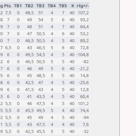
tg
Pts.
TB1
TB2
TB3
TB4
TB5
K
rtg+/-
52
7,5
0
48,5
51
4
7
40
107,2
48
7
0
49
54
5
6
40
93,2
59
7
0
48
51
4
7
40
64,4
70
7
0
47
50,5
4
6
40
53,2
80
7
0
46,5
50,5
4
5
40
89,2
27
6,5
0
43
46,5
5
6
40
72,8
49
6
0
49,5
54,5
4
5
40
-104,8
32
6
0
46,5
50,5
5
5
40
-82
27
6
0
46
49
5
6
40
-21,2
95
6
0
45
48,5
5
5
40
14,8
88
6
0
42,5
47
4
5
40
-25,6
09
6
0
41,5
43
4
5
40
12,8
63
6
0
41
43,5
4
5
40
60,4
42
5,5
0
46
47,5
4
5
40
101,2
35
5,5
0
45,5
49,5
5
4
40
74,4
92
5,5
0
45
49
4
5
40
-94
11
5,5
0
43
47,5
4
4
40
7,6
69
5,5
0
42,5
45,5
5
5
40
-32