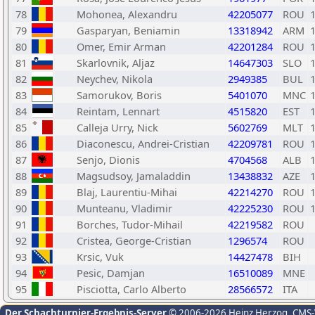
78
Mohonea, Alexandru
42205077
ROU
79
Gasparyan, Beniamin
13318942
ARM
80
Omer, Emir Arman
42201284
ROU
81
Skarlovnik, Aljaz
14647303
SLO
82
Neychev, Nikola
2949385
BUL
83
Samorukov, Boris
5401070
MNC
84
Reintam, Lennart
4515820
EST
85
Calleja Urry, Nick
5602769
MLT
86
Diaconescu, Andrei-Cristian
42209781
ROU
87
Senjo, Dionis
4704568
ALB
88
Magsudsoy, Jamaladdin
13438832
AZE
89
Blaj, Laurentiu-Mihai
42214270
ROU
90
Munteanu, Vladimir
42225230
ROU
91
Borches, Tudor-Mihail
42219582
ROU
92
Cristea, George-Cristian
1296574
ROU
93
Krsic, Vuk
14427478
BIH
94
Pesic, Damjan
16510089
MNE
95
Pisciotta, Carlo Alberto
28566572
ITA
Der Schachturnier-Ergebnis-Server
© 2006-2026 Heinz Herzog
, CMS