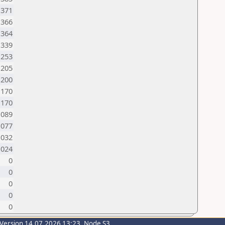
1371
1366
1364
1339
1253
1205
1200
1170
1170
1089
1077
1032
1024
0
0
0
0
0
-Version 14.07.2026 13:23, Node S3