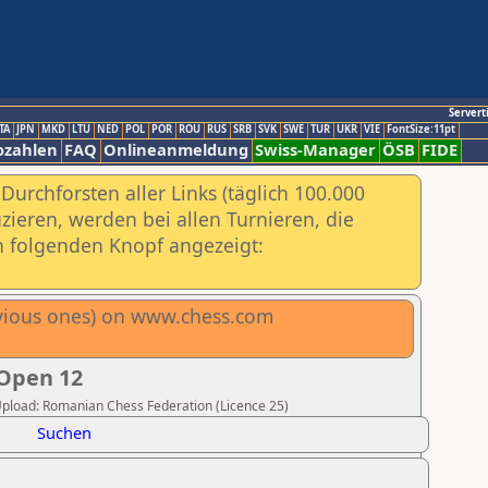
Servert
TA
JPN
MKD
LTU
NED
POL
POR
ROU
RUS
SRB
SVK
SWE
TUR
UKR
VIE
FontSize:11pt
ozahlen
FAQ
Onlineanmeldung
Swiss-Manager
ÖSB
FIDE
urchforsten aller Links (täglich 100.000
ieren, werden bei allen Turnieren, die
ch folgenden Knopf angezeigt:
evious ones) on www.chess.com
 Open 12
r Upload: Romanian Chess Federation (Licence 25)
Suchen