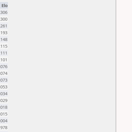
Elo
2306
2300
2261
2193
2148
2115
2111
2101
2076
2074
2073
2053
2034
2029
2018
2015
2004
1978