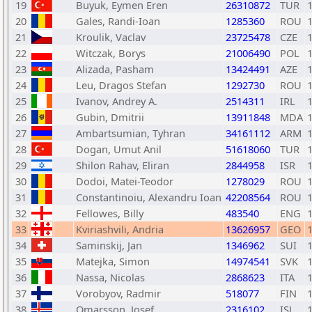
19
Buyuk, Eymen Eren
26310872
TUR
20
Gales, Randi-Ioan
1285360
ROU
21
Kroulik, Vaclav
23725478
CZE
22
Witczak, Borys
21006490
POL
23
Alizada, Pasham
13424491
AZE
24
Leu, Dragos Stefan
1292730
ROU
25
Ivanov, Andrey A.
2514311
IRL
26
Gubin, Dmitrii
13911848
MDA
27
Ambartsumian, Tyhran
34161112
ARM
28
Dogan, Umut Anil
51618060
TUR
29
Shilon Rahav, Eliran
2844958
ISR
30
Dodoi, Matei-Teodor
1278029
ROU
31
Constantinoiu, Alexandru Ioan
42208564
ROU
32
Fellowes, Billy
483540
ENG
33
Kviriashvili, Andria
13626957
GEO
34
Saminskij, Jan
1346962
SUI
35
Matejka, Simon
14974541
SVK
36
Nassa, Nicolas
2868623
ITA
37
Vorobyov, Radmir
518077
FIN
38
Omarsson, Josef
2316102
ISL