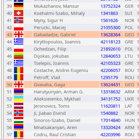
39
Mukazhanov, Mansur
13752324
GER
40
Koehalmi-Szabo, Mihaly
1341863
SUI
41
Myny, Sigur H
1561626
NOR
42
Perucki, Maciej
21055300
POL
43
Gabadadze, Gabriel
13628364
GEO
44
Kiryttopoulos, Ioannis
42118123
GRE
45
Ochedzan, Filip
21892610
POL
46
Dijokas, Jokubas
12840653
LTU
47
Tselepis, Ioannis
42105323
GRE
48
Costache, Andrei Eugeniu
42206057
ROU
49
Petroff, Vlad
1295179
ROU
50
Gvasalia, Gaga
13624431
GEO
51
Harutyunyan, Arman G.
13318632
ARM
52
Alieksieienko, Mykhail
34131752
UKR
53
Jeronovics, Toms
11620811
LAT
54
Ji, Jiabao Eivind
1540882
NOR
55
Sinoros-Szabo, Daniel
17014840
HUN
56
Mnatsakanyan, Aren
13320424
ARM
57
Codru, Raul Cristian
42203996
ROU