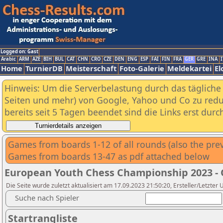
Logged on: Gast
Arabic
ARM
AZE
BIH
BUL
CAT
CHN
CRO
CZE
DEN
ENG
ESP
FAI
FIN
FRA
GER
GRE
INA
I
Home
TurnierDB
Meisterschaft
Foto-Galerie
Meldekartei
El
Hinweis: Um die Serverbelastung durch das tägliche D
Seiten und mehr) von Google, Yahoo und Co zu reduz
bereits seit 5 Tagen beendet sind die Links erst dur
Games from boards 1-12 of all rounds (also the pr
Games from boards 13-47 as pdf attached below
European Youth Chess Championship 2023 -
Die Seite wurde zuletzt aktualisiert am 17.09.2023 21:50:20, Ersteller/Letzte
Suche nach Spieler
Startrangliste