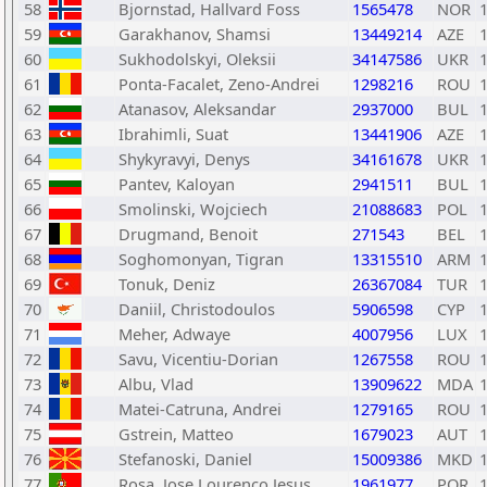
58
Bjornstad, Hallvard Foss
1565478
NOR
59
Garakhanov, Shamsi
13449214
AZE
60
Sukhodolskyi, Oleksii
34147586
UKR
61
Ponta-Facalet, Zeno-Andrei
1298216
ROU
62
Atanasov, Aleksandar
2937000
BUL
63
Ibrahimli, Suat
13441906
AZE
64
Shykyravyi, Denys
34161678
UKR
65
Pantev, Kaloyan
2941511
BUL
66
Smolinski, Wojciech
21088683
POL
67
Drugmand, Benoit
271543
BEL
68
Soghomonyan, Tigran
13315510
ARM
69
Tonuk, Deniz
26367084
TUR
70
Daniil, Christodoulos
5906598
CYP
71
Meher, Adwaye
4007956
LUX
72
Savu, Vicentiu-Dorian
1267558
ROU
73
Albu, Vlad
13909622
MDA
74
Matei-Catruna, Andrei
1279165
ROU
75
Gstrein, Matteo
1679023
AUT
76
Stefanoski, Daniel
15009386
MKD
77
Rosa, Jose Lourenco Jesus
1961977
POR