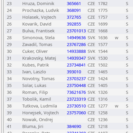
23
Hruza, Dominik
365661
CZE
1782
S
24
Prochazka, Ludvik
368091
CZE
1775
S
25
Holasek, Vojtech
372765
CZE
1757
S
26
Kovarik, David
392855
CZE
1699
S
27
Bulva, Frantisek
23701013
CZE
1668
S
28
Simonova, Stela
14949636
SVK
1636
w
S
29
Zavadil, Tomas
23767286
CZE
1577
S
30
Cuker, Oliver
14933888
SVK
1544
S
31
Krakovsky, Matej
14939347
SVK
1530
S
32
Kubes, Patrik
23734841
CZE
1502
S
33
Ivan, Laszlo
393010
CZE
1465
S
34
Novotny, Tomas
23703237
CZE
1424
S
35
Solar, Lukas
23750448
CZE
1405
S
36
Roman, Filip
73621676
SVK
1326
S
37
Tobolik, Kamil
23723319
CZE
1316
S
38
Tutkova, Ludmila
23730510
CZE
1277
w
S
39
Honejsek, Vojtech
23757060
CZE
1258
S
40
Nowak, Ondrej
CZE
1236
S
41
Bluma, Jiri
384690
CZE
1218
S