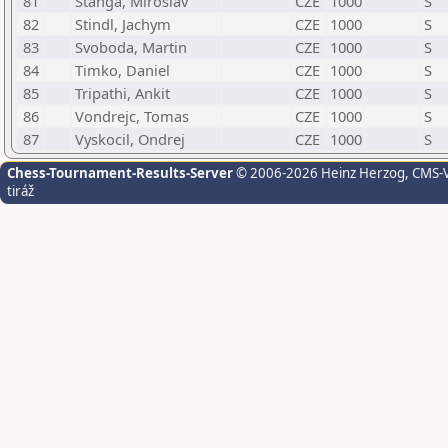
81
Stanga, Miroslav
CZE
1000
S
82
Stindl, Jachym
CZE
1000
S
83
Svoboda, Martin
CZE
1000
S
84
Timko, Daniel
CZE
1000
S
85
Tripathi, Ankit
CZE
1000
S
86
Vondrejc, Tomas
CZE
1000
S
87
Vyskocil, Ondrej
CZE
1000
S
Chess-Tournament-Results-Server
© 2006-2026 Heinz Herzog
, CMS-
tiráž