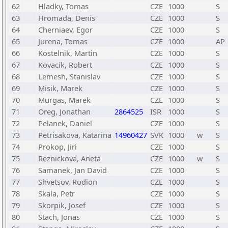
62
Hladky, Tomas
CZE
1000
S
63
Hromada, Denis
CZE
1000
S
64
Cherniaev, Egor
CZE
1000
S
65
Jurena, Tomas
CZE
1000
AP
66
Kostelnik, Martin
CZE
1000
S
67
Kovacik, Robert
CZE
1000
S
68
Lemesh, Stanislav
CZE
1000
S
69
Misik, Marek
CZE
1000
S
70
Murgas, Marek
CZE
1000
S
71
Oreg, Jonathan
2864525
ISR
1000
S
72
Pelanek, Daniel
CZE
1000
S
73
Petrisakova, Katarina
14960427
SVK
1000
w
S
74
Prokop, Jiri
CZE
1000
S
75
Reznickova, Aneta
CZE
1000
w
S
76
Samanek, Jan David
CZE
1000
S
77
Shvetsov, Rodion
CZE
1000
S
78
Skala, Petr
CZE
1000
S
79
Skorpik, Josef
CZE
1000
S
80
Stach, Jonas
CZE
1000
S