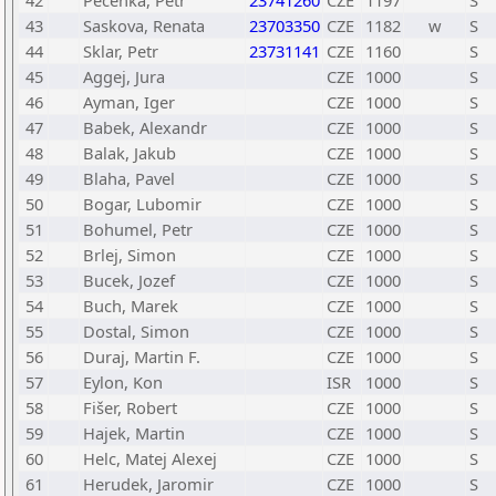
42
Pecenka, Petr
23741260
CZE
1197
S
43
Saskova, Renata
23703350
CZE
1182
w
S
44
Sklar, Petr
23731141
CZE
1160
S
45
Aggej, Jura
CZE
1000
S
46
Ayman, Iger
CZE
1000
S
47
Babek, Alexandr
CZE
1000
S
48
Balak, Jakub
CZE
1000
S
49
Blaha, Pavel
CZE
1000
S
50
Bogar, Lubomir
CZE
1000
S
51
Bohumel, Petr
CZE
1000
S
52
Brlej, Simon
CZE
1000
S
53
Bucek, Jozef
CZE
1000
S
54
Buch, Marek
CZE
1000
S
55
Dostal, Simon
CZE
1000
S
56
Duraj, Martin F.
CZE
1000
S
57
Eylon, Kon
ISR
1000
S
58
Fišer, Robert
CZE
1000
S
59
Hajek, Martin
CZE
1000
S
60
Helc, Matej Alexej
CZE
1000
S
61
Herudek, Jaromir
CZE
1000
S