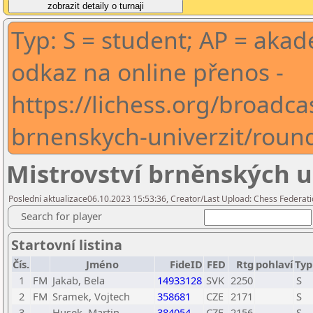
Typ: S = student; AP = aka
odkaz na online přenos -
https://lichess.org/broadcas
brnenskych-univerzit/rou
Mistrovství brněnských u
Poslední aktualizace06.10.2023 15:53:36, Creator/Last Upload: Chess Federati
Search for player
Startovní listina
Čís.
Jméno
FideID
FED
Rtg
pohlaví
Typ
1
FM
Jakab, Bela
14933128
SVK
2250
S
2
FM
Sramek, Vojtech
358681
CZE
2171
S
3
Husek, Martin
384054
CZE
2156
S