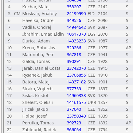
4
Kuchar, Matej
358207
CZE
2142
S
5
CM
Moskvin, Anatoly
24199990
FID
2104
S
6
Havelka, Ondrej
349526
CZE
2096
S
7
Vadila, Ondrej
14944642
SVK
2087
S
8
Ibrahim, Emad Eldin
10617370
EGY
2070
S
9
Durica, Adam
14933233
SVK
1987
S
10
Krena, Bohuslav
329266
CZE
1977
AP
11
Matonoha, Petr
367818
CZE
1941
S
12
Galda, Tomas
390291
CZE
1928
S
13
Jarab, Daniel Costa
23742070
CZE
1915
S
14
Rysanek, Jakub
23706856
CZE
1910
S
15
Batora, Matej
14937182
SVK
1901
S
16
Straka, Vojtech
377759
CZE
1897
S
17
Siska, Kristof
14960338
SVK
1870
S
18
Shelest, Oleksii
14161575
UKR
1857
S
19
Jiricek, Jakub
377040
CZE
1852
S
20
Holba, Josef
23750340
CZE
1839
S
21
Perutka, Tomas
392723
CZE
1832
AP
22
Zabloudil, Radek
366064
CZE
1794
S