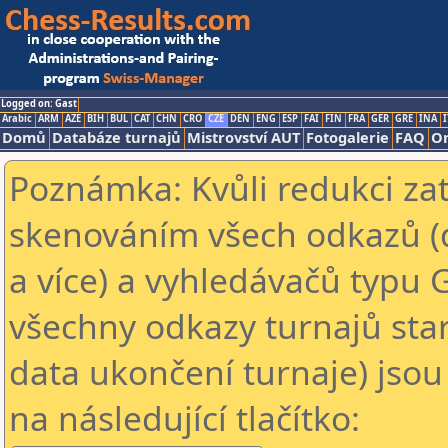
Logged on: Gast
Arabic
ARM
AZE
BIH
BUL
CAT
CHN
CRO
CZE
DEN
ENG
ESP
FAI
FIN
FRA
GER
GRE
INA
I
Domů
Databáze turnajů
Mistrovství AUT
Fotogalerie
FAQ
On
Poznámka: Kvůli redukci za
skenováním všech odkazů (
a více) a vyhledávačů typu 
všechny odkazy turnajů star
data ukončení turnaje) jsou
na následující tlačítko: