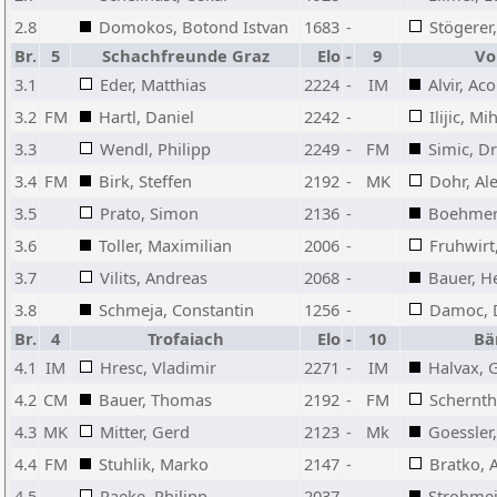
2.8
Domokos, Botond Istvan
1683
-
Stögerer
Br.
5
Schachfreunde Graz
Elo
-
9
Vo
3.1
Eder, Matthias
2224
-
IM
Alvir, Aco
3.2
FM
Hartl, Daniel
2242
-
Ilijic, Mi
3.3
Wendl, Philipp
2249
-
FM
Simic, D
3.4
FM
Birk, Steffen
2192
-
MK
Dohr, Al
3.5
Prato, Simon
2136
-
Boehmer,
3.6
Toller, Maximilian
2006
-
Fruhwirt
3.7
Vilits, Andreas
2068
-
Bauer, H
3.8
Schmeja, Constantin
1256
-
Damoc, 
Br.
4
Trofaiach
Elo
-
10
Bä
4.1
IM
Hresc, Vladimir
2271
-
IM
Halvax, 
4.2
CM
Bauer, Thomas
2192
-
FM
Schernth
4.3
MK
Mitter, Gerd
2123
-
Mk
Goessler
4.4
FM
Stuhlik, Marko
2147
-
Bratko, 
4.5
Raeke, Philipp
2037
-
Strohmeie