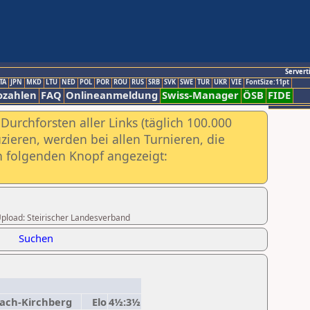
Servert
TA
JPN
MKD
LTU
NED
POL
POR
ROU
RUS
SRB
SVK
SWE
TUR
UKR
VIE
FontSize:11pt
ozahlen
FAQ
Onlineanmeldung
Swiss-Manager
ÖSB
FIDE
urchforsten aller Links (täglich 100.000
ieren, werden bei allen Turnieren, die
ch folgenden Knopf angezeigt:
 Upload: Steirischer Landesverband
Suchen
bach-Kirchberg
Elo
4½:3½