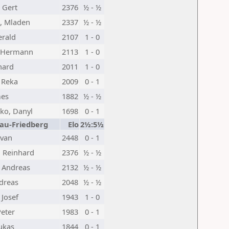
 Gert
2376
½ - ½
c, Mladen
2337
½ - ½
erald
2107
1 - 0
, Hermann
2113
1 - 0
hard
2011
1 - 0
 Reka
2009
0 - 1
mes
1882
½ - ½
ko, Danyl
1698
0 - 1
au-Friedberg
Elo
2½:5½
tvan
2448
0 - 1
 Reinhard
2376
½ - ½
, Andreas
2132
½ - ½
dreas
2048
½ - ½
 Josef
1943
1 - 0
Peter
1983
0 - 1
Lukas
1844
0 - 1