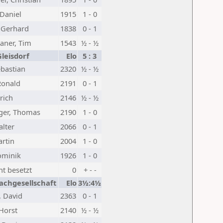
 Daniel
1915
1 - 0
 Gerhard
1838
0 - 1
aner, Tim
1543
½ - ½
Gleisdorf
Elo
5 : 3
ebastian
2320
½ - ½
Ronald
2191
0 - 1
rich
2146
½ - ½
ger, Thomas
2190
1 - 0
alter
2066
0 - 1
artin
2004
1 - 0
ominik
1926
1 - 0
ht besetzt
0
+ - -
achgesellschaft
Elo
3½:4½
, David
2363
0 - 1
Horst
2140
½ - ½