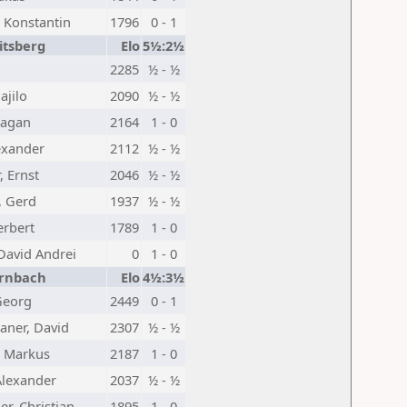
, Konstantin
1796
0 - 1
itsberg
Elo
5½:2½
2285
½ - ½
hajilo
2090
½ - ½
ragan
2164
1 - 0
exander
2112
½ - ½
 Ernst
2046
½ - ½
, Gerd
1937
½ - ½
erbert
1789
1 - 0
David Andrei
0
1 - 0
rnbach
Elo
4½:3½
Georg
2449
0 - 1
aner, David
2307
½ - ½
, Markus
2187
1 - 0
Alexander
2037
½ - ½
r, Christian
1895
1 - 0