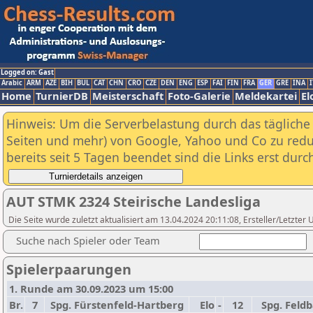
Logged on: Gast
Arabic
ARM
AZE
BIH
BUL
CAT
CHN
CRO
CZE
DEN
ENG
ESP
FAI
FIN
FRA
GER
GRE
INA
I
Home
TurnierDB
Meisterschaft
Foto-Galerie
Meldekartei
El
Hinweis: Um die Serverbelastung durch das tägliche D
Seiten und mehr) von Google, Yahoo und Co zu reduz
bereits seit 5 Tagen beendet sind die Links erst dur
AUT STMK 2324 Steirische Landesliga
Die Seite wurde zuletzt aktualisiert am 13.04.2024 20:11:08, Ersteller/Letzter
Suche nach Spieler oder Team
Spielerpaarungen
1. Runde am 30.09.2023 um 15:00
Br.
7
Spg. Fürstenfeld-Hartberg
Elo
-
12
Spg. Feld