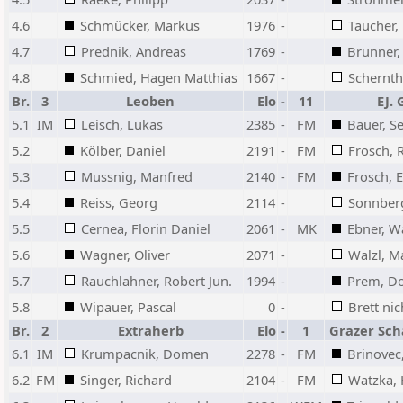
4.6
Schmücker, Markus
1976
-
Taucher,
4.7
Prednik, Andreas
1769
-
Brunner,
4.8
Schmied, Hagen Matthias
1667
-
Schernth
Br.
3
Leoben
Elo
-
11
EJ. 
5.1
IM
Leisch, Lukas
2385
-
FM
Bauer, S
5.2
Kölber, Daniel
2191
-
FM
Frosch, 
5.3
Mussnig, Manfred
2140
-
FM
Frosch, E
5.4
Reiss, Georg
2114
-
Sonnber
5.5
Cernea, Florin Daniel
2061
-
MK
Ebner, W
5.6
Wagner, Oliver
2071
-
Walzl, M
5.7
Rauchlahner, Robert Jun.
1994
-
Prem, D
5.8
Wipauer, Pascal
0
-
Brett nic
Br.
2
Extraherb
Elo
-
1
Grazer Sch
6.1
IM
Krumpacnik, Domen
2278
-
FM
Brinovec
6.2
FM
Singer, Richard
2104
-
FM
Watzka, 