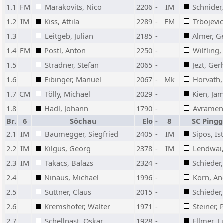
1.1
FM
Marakovits, Nico
2206
-
IM
Schnider,
1.2
IM
Kiss, Attila
2289
-
FM
Trbojevi
1.3
Leitgeb, Julian
2185
-
Almer, G
1.4
FM
Postl, Anton
2250
-
Wilfling
1.5
Stradner, Stefan
2065
-
Jezt, Ger
1.6
Eibinger, Manuel
2067
-
Mk
Horvath,
1.7
CM
Tölly, Michael
2029
-
Kien, Ja
1.8
Hadl, Johann
1790
-
Avramen
Br.
6
Söchau
Elo
-
8
SC Pingg
2.1
IM
Baumegger, Siegfried
2405
-
IM
Sipos, Is
2.2
IM
Kilgus, Georg
2378
-
IM
Lendwai,
2.3
IM
Takacs, Balazs
2324
-
Schieder
2.4
Ninaus, Michael
1996
-
Korn, An
2.5
Suttner, Claus
2015
-
Schieder,
2.6
Kremshofer, Walter
1971
-
Steiner, 
2.7
Schellnast, Oskar
1928
-
Ellmer, 