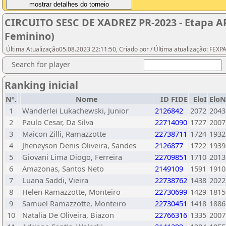
CIRCUITO SESC DE XADREZ PR-2023 - Etapa 
Feminino)
Última Atualização05.08.2023 22:11:50, Criado por / Última atualização: FEX
Search for player
Ranking inicial
Nº.
Nome
ID FIDE
EloI
EloN
1
Wanderlei Lukachewski, Junior
2126842
2072
2043
2
Paulo Cesar, Da Silva
22714090
1727
2007
3
Maicon Zilli, Ramazzotte
22738711
1724
1932
4
Jheneyson Denis Oliveira, Sandes
2126877
1722
1939
5
Giovani Lima Diogo, Ferreira
22709851
1710
2013
6
Amazonas, Santos Neto
2149109
1591
1910
7
Luana Saddi, Vieira
22738762
1438
2022
8
Helen Ramazzotte, Monteiro
22730699
1429
1815
9
Samuel Ramazzotte, Monteiro
22730451
1418
1886
10
Natalia De Oliveira, Biazon
22766316
1335
2007