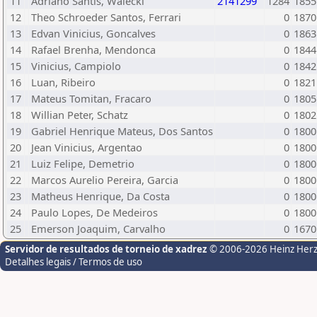
11
Adriano Santis, Walecki
2141299
1284
1855
12
Theo Schroeder Santos, Ferrari
0
1870
13
Edvan Vinicius, Goncalves
0
1863
14
Rafael Brenha, Mendonca
0
1844
15
Vinicius, Campiolo
0
1842
16
Luan, Ribeiro
0
1821
17
Mateus Tomitan, Fracaro
0
1805
18
Willian Peter, Schatz
0
1802
19
Gabriel Henrique Mateus, Dos Santos
0
1800
20
Jean Vinicius, Argentao
0
1800
21
Luiz Felipe, Demetrio
0
1800
22
Marcos Aurelio Pereira, Garcia
0
1800
23
Matheus Henrique, Da Costa
0
1800
24
Paulo Lopes, De Medeiros
0
1800
25
Emerson Joaquim, Carvalho
0
1670
Servidor de resultados de torneio de xadrez
© 2006-2026 Heinz Her
Detalhes legais / Termos de uso