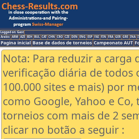
Logged on: Gast
Arabic
ARM
AZE
BIH
BUL
CAT
CHN
CRO
CZE
DEN
ENG
ESP
FAI
FIN
FRA
GER
GRE
INA
I
Pagina inicial
Base de dados de torneios
Campeonato AUT
F
Nota: Para reduzir a carga 
verificação diária de todos 
100.000 sites e mais) por 
como Google, Yahoo e Co, t
torneios com mais de 2 se
clicar no botão a seguir :