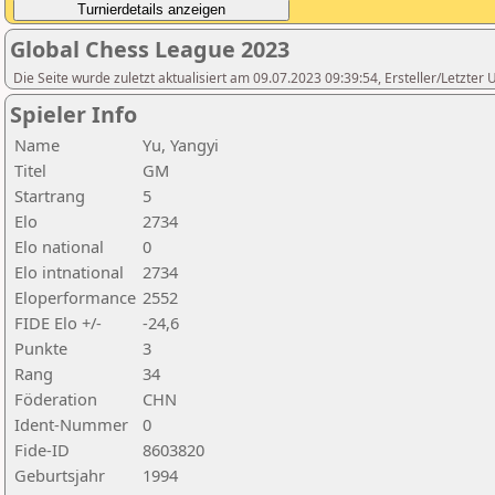
Global Chess League 2023
Die Seite wurde zuletzt aktualisiert am 09.07.2023 09:39:54, Ersteller/Letzte
Spieler Info
Name
Yu, Yangyi
Titel
GM
Startrang
5
Elo
2734
Elo national
0
Elo intnational
2734
Eloperformance
2552
FIDE Elo +/-
-24,6
Punkte
3
Rang
34
Föderation
CHN
Ident-Nummer
0
Fide-ID
8603820
Geburtsjahr
1994