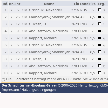
Rd.
Br.
Snr
Name
Elo
Land
Pkt.
Erg.
1
2
6
GM
Grischuk, Alexander
2716
RUS
6
0
2
2
26
GM
Mamedyarov, Shakhriyar
2694
AZE
6,5
½
3
2
12
GM
Gukesh, D
2629
IND
2
1
4
2
9
GM
Abdusattorov, Nodirbek
2703
UZB
7
0
5
2
32
GM
Rapport, Richard
2761
ROU
5,5
½
6
2
6
GM
Grischuk, Alexander
2716
RUS
6
½
7
2
26
GM
Mamedyarov, Shakhriyar
2694
AZE
6,5
0
8
2
12
GM
Gukesh, D
2629
IND
2
0
9
2
9
GM
Abdusattorov, Nodirbek
2703
UZB
7
½
10
2
32
GM
Rapport, Richard
2761
ROU
5,5
0
*) Die ELodifferenz beträgt mehr als 400 Punkte. Sie wurde auf 
Der Schachturnier-Ergebnis-Server
© 2006-2026 Heinz Herzog
, CMS
Impressum / Nutzungsbedingungen