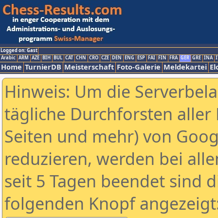
Logged on: Gast
Arabic
ARM
AZE
BIH
BUL
CAT
CHN
CRO
CZE
DEN
ENG
ESP
FAI
FIN
FRA
GER
GRE
INA
I
Home
TurnierDB
Meisterschaft
Foto-Galerie
Meldekartei
El
Hinweis: Um die Serverbel
tägliche Durchforsten aller 
Seiten und mehr) von Goog
reduzieren, werden bei alle
seit 5 Tagen beendet sind d
folgenden Knopf angezeigt