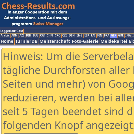
Logged on: Gast
Arabic
ARM
AZE
BIH
BUL
CAT
CHN
CRO
CZE
DEN
ENG
ESP
FAI
FIN
FRA
GER
GRE
INA
I
Home
TurnierDB
Meisterschaft
Foto-Galerie
Meldekartei
El
Hinweis: Um die Serverbel
tägliche Durchforsten aller 
Seiten und mehr) von Goog
reduzieren, werden bei alle
seit 5 Tagen beendet sind d
folgenden Knopf angezeigt