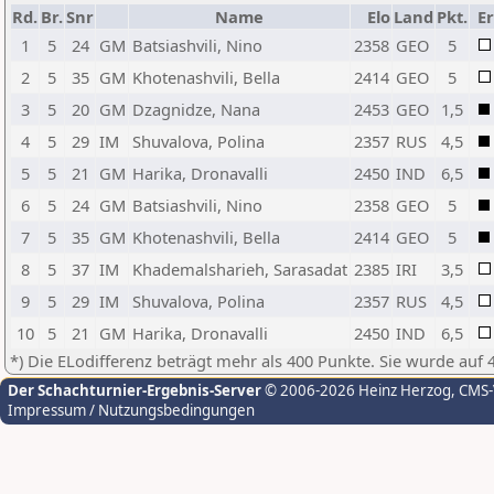
Rd.
Br.
Snr
Name
Elo
Land
Pkt.
Er
1
5
24
GM
Batsiashvili, Nino
2358
GEO
5
2
5
35
GM
Khotenashvili, Bella
2414
GEO
5
3
5
20
GM
Dzagnidze, Nana
2453
GEO
1,5
4
5
29
IM
Shuvalova, Polina
2357
RUS
4,5
5
5
21
GM
Harika, Dronavalli
2450
IND
6,5
6
5
24
GM
Batsiashvili, Nino
2358
GEO
5
7
5
35
GM
Khotenashvili, Bella
2414
GEO
5
8
5
37
IM
Khademalsharieh, Sarasadat
2385
IRI
3,5
9
5
29
IM
Shuvalova, Polina
2357
RUS
4,5
10
5
21
GM
Harika, Dronavalli
2450
IND
6,5
*) Die ELodifferenz beträgt mehr als 400 Punkte. Sie wurde auf 
Der Schachturnier-Ergebnis-Server
© 2006-2026 Heinz Herzog
, CMS
Impressum / Nutzungsbedingungen