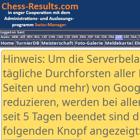
Logged on: Gast
Arabic
ARM
AZE
BIH
BUL
CAT
CHN
CRO
CZE
DEN
ENG
ESP
FAI
FIN
FRA
GER
GRE
INA
I
Home
TurnierDB
Meisterschaft
Foto-Galerie
Meldekartei
El
Hinweis: Um die Serverbel
tägliche Durchforsten aller 
Seiten und mehr) von Goog
reduzieren, werden bei alle
seit 5 Tagen beendet sind d
folgenden Knopf angezeigt