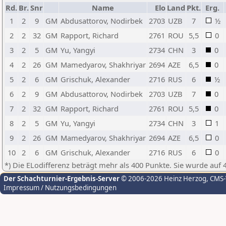
Rd.
Br.
Snr
Name
Elo
Land
Pkt.
Erg.
1
2
9
GM
Abdusattorov, Nodirbek
2703
UZB
7
½
2
2
32
GM
Rapport, Richard
2761
ROU
5,5
0
3
2
5
GM
Yu, Yangyi
2734
CHN
3
0
4
2
26
GM
Mamedyarov, Shakhriyar
2694
AZE
6,5
0
5
2
6
GM
Grischuk, Alexander
2716
RUS
6
½
6
2
9
GM
Abdusattorov, Nodirbek
2703
UZB
7
0
7
2
32
GM
Rapport, Richard
2761
ROU
5,5
0
8
2
5
GM
Yu, Yangyi
2734
CHN
3
1
9
2
26
GM
Mamedyarov, Shakhriyar
2694
AZE
6,5
0
10
2
6
GM
Grischuk, Alexander
2716
RUS
6
0
*) Die ELodifferenz beträgt mehr als 400 Punkte. Sie wurde auf 
Der Schachturnier-Ergebnis-Server
© 2006-2026 Heinz Herzog
, CMS
Impressum / Nutzungsbedingungen