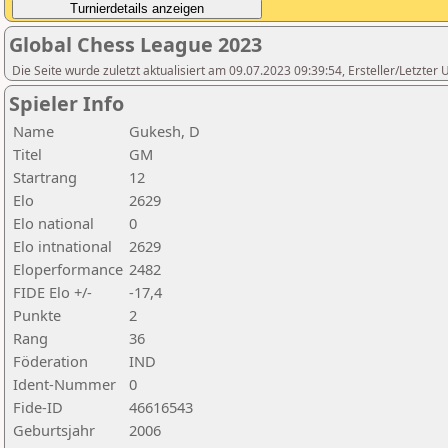
Global Chess League 2023
Die Seite wurde zuletzt aktualisiert am 09.07.2023 09:39:54, Ersteller/Letzte
Spieler Info
Name
Gukesh, D
Titel
GM
Startrang
12
Elo
2629
Elo national
0
Elo intnational
2629
Eloperformance
2482
FIDE Elo +/-
-17,4
Punkte
2
Rang
36
Föderation
IND
Ident-Nummer
0
Fide-ID
46616543
Geburtsjahr
2006