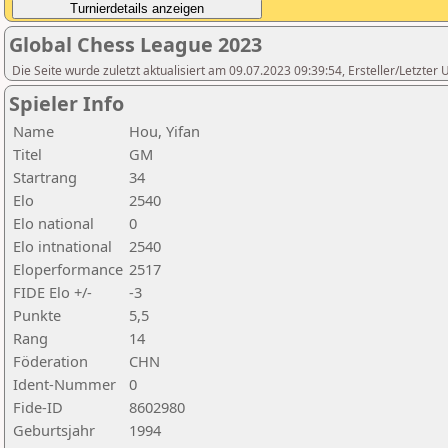
Global Chess League 2023
Die Seite wurde zuletzt aktualisiert am 09.07.2023 09:39:54, Ersteller/Letzte
Spieler Info
Name
Hou, Yifan
Titel
GM
Startrang
34
Elo
2540
Elo national
0
Elo intnational
2540
Eloperformance
2517
FIDE Elo +/-
-3
Punkte
5,5
Rang
14
Föderation
CHN
Ident-Nummer
0
Fide-ID
8602980
Geburtsjahr
1994