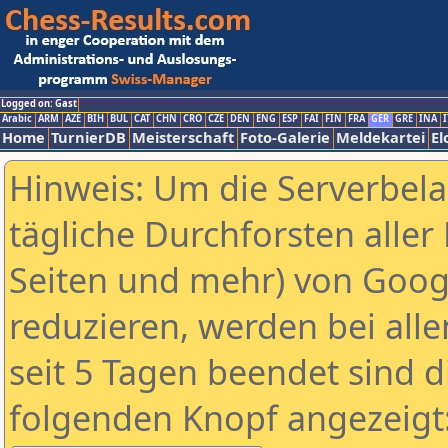
Logged on: Gast
Arabic
ARM
AZE
BIH
BUL
CAT
CHN
CRO
CZE
DEN
ENG
ESP
FAI
FIN
FRA
GER
GRE
INA
I
Home
TurnierDB
Meisterschaft
Foto-Galerie
Meldekartei
El
Hinweis: Um die Serverbel
tägliche Durchforsten aller 
Seiten und mehr) von Goog
reduzieren, werden bei alle
seit 5 Tagen beendet sind d
folgenden Knopf angezeigt