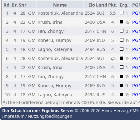
Rd.
Br.
Snr
Name
Elo
Land
Pkt.
Erg.
PG
1
4
28
GM
Kosteniuk, Alexandra
2524
SUI
5,5
1
PG
2
4
22
GM
Krush, Irina
2400
USA
4
½
PG
3
4
17
GM
Tan, Zhongyi
2517
CHN
6
0
PG
4
4
19
GM
Koneru, Humpy
2469
IND
5
½
PG
5
4
18
GM
Lagno, Kateryna
2494
RUS
4
1
PG
6
4
28
GM
Kosteniuk, Alexandra
2524
SUI
5,5
½
PG
7
4
22
GM
Krush, Irina
2400
USA
4
1
PG
8
4
17
GM
Tan, Zhongyi
2517
CHN
6
½
PG
9
4
19
GM
Koneru, Humpy
2469
IND
5
0
PG
10
4
18
GM
Lagno, Kateryna
2494
RUS
4
½
PG
*) Die ELodifferenz beträgt mehr als 400 Punkte. Sie wurde auf 
Der Schachturnier-Ergebnis-Server
© 2006-2026 Heinz Herzog
, CMS
Impressum / Nutzungsbedingungen