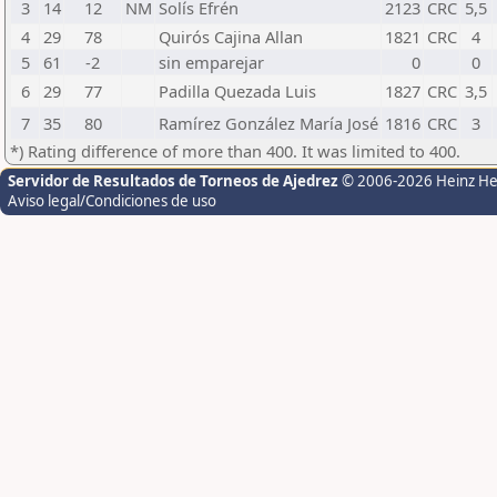
3
14
12
NM
Solís Efrén
2123
CRC
5,5
4
29
78
Quirós Cajina Allan
1821
CRC
4
5
61
-2
sin emparejar
0
0
6
29
77
Padilla Quezada Luis
1827
CRC
3,5
7
35
80
Ramírez González María José
1816
CRC
3
*) Rating difference of more than 400. It was limited to 400.
Servidor de Resultados de Torneos de Ajedrez
© 2006-2026 Heinz H
Aviso legal/Condiciones de uso