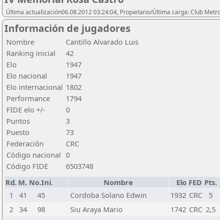
Última actualización06.08.2012 03:24:04, Propietario/Última carga: Club Metr
Información de jugadores
Nombre
Cantillo Alvarado Luis
Ranking inicial
42
Elo
1947
Elo nacional
1947
Elo internacional
1802
Performance
1794
FIDE elo +/-
0
Puntos
3
Puesto
73
Federación
CRC
Código nacional
0
Código FIDE
6503748
Rd.
M.
No.Ini.
Nombre
Elo
FED
Pts.
1
41
45
Cordoba Solano Edwin
1932
CRC
5
2
34
98
Siu Araya Mario
1742
CRC
2,5