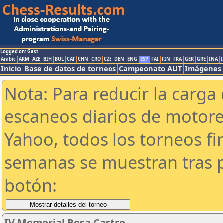
Logged on: Gast
Arabic
ARM
AZE
BIH
BUL
CAT
CHN
CRO
CZE
DEN
ENG
ESP
FAI
FIN
FRA
GER
GRE
INA
I
Inicio
Base de datos de torneos
Campeonato AUT
Imágenes
Nota: Para reducir la carga 
escaneos diarios de motor
Yahoo, todos los torneos f
semanas se muestran tras p
botón:
IV Memorial Rosa Castro