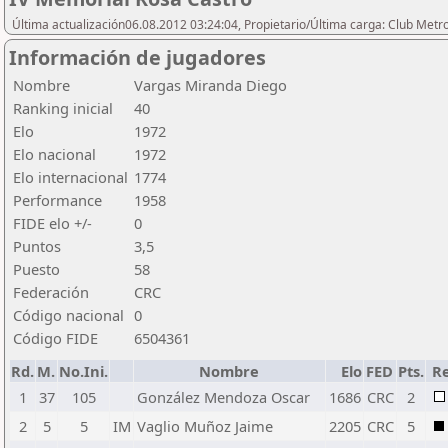
Última actualización06.08.2012 03:24:04, Propietario/Última carga: Club Metr
Información de jugadores
Nombre
Vargas Miranda Diego
Ranking inicial
40
Elo
1972
Elo nacional
1972
Elo internacional
1774
Performance
1958
FIDE elo +/-
0
Puntos
3,5
Puesto
58
Federación
CRC
Código nacional
0
Código FIDE
6504361
Rd.
M.
No.Ini.
Nombre
Elo
FED
Pts.
Re
1
37
105
González Mendoza Oscar
1686
CRC
2
2
5
5
IM
Vaglio Muñoz Jaime
2205
CRC
5