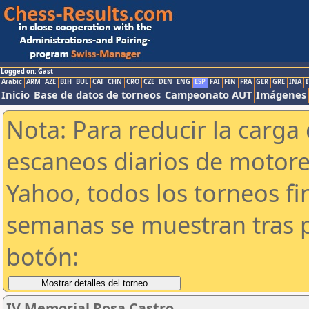
Logged on: Gast
Arabic
ARM
AZE
BIH
BUL
CAT
CHN
CRO
CZE
DEN
ENG
ESP
FAI
FIN
FRA
GER
GRE
INA
I
Inicio
Base de datos de torneos
Campeonato AUT
Imágenes
Nota: Para reducir la carga 
escaneos diarios de motor
Yahoo, todos los torneos f
semanas se muestran tras p
botón:
IV Memorial Rosa Castro