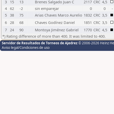
3
15
13
Brenes Salgado Juan C
2117
CRC
4,5
4
62
-2
sin emparejar
0
0
-
5
38
75
Arias Chaves Marco Aurelio
1832
CRC
3,5
6
28
68
Chaves Godínez Daniel
1851
CRC
3,5
7
24
90
Montoya Jiménez Gabriel
1770
CRC
4,5
*) Rating difference of more than 400. It was limited to 400.
Servidor de Resultados de Torneos de Ajedrez
© 2006-2026 Heinz H
Aviso legal/Condiciones de uso