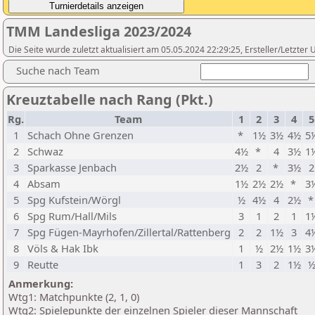
TMM Landesliga 2023/2024
Die Seite wurde zuletzt aktualisiert am 05.05.2024 22:29:25, Ersteller/Letzter
Suche nach Team
Kreuztabelle nach Rang (Pkt.)
Rg.
Team
1
2
3
4
5
1
Schach Ohne Grenzen
*
1½
3½
4½
5
2
Schwaz
4½
*
4
3½
1
3
Sparkasse Jenbach
2½
2
*
3½
2
4
Absam
1½
2½
2½
*
3
5
Spg Kufstein/Wörgl
½
4½
4
2½
6
Spg Rum/Hall/Mils
3
1
2
1
1
7
Spg Fügen-Mayrhofen/Zillertal/Rattenberg
2
2
1½
3
4
8
Völs & Hak Ibk
1
½
2½
1½
3
9
Reutte
1
3
2
1½
Anmerkung:
Wtg1: Matchpunkte (2, 1, 0)
Wtg2: Spielepunkte der einzelnen Spieler dieser Mannschaft