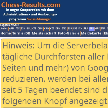
Logged on: Gast
Arabic
ARM
AZE
BIH
BUL
CAT
CHN
CRO
CZE
DEN
ENG
ESP
FAI
FIN
FRA
GER
GRE
INA
I
Home
TurnierDB
Meisterschaft
Foto-Galerie
Meldekartei
El
Hinweis: Um die Serverbel
tägliche Durchforsten aller 
Seiten und mehr) von Goog
reduzieren, werden bei alle
seit 5 Tagen beendet sind d
folgenden Knopf angezeigt