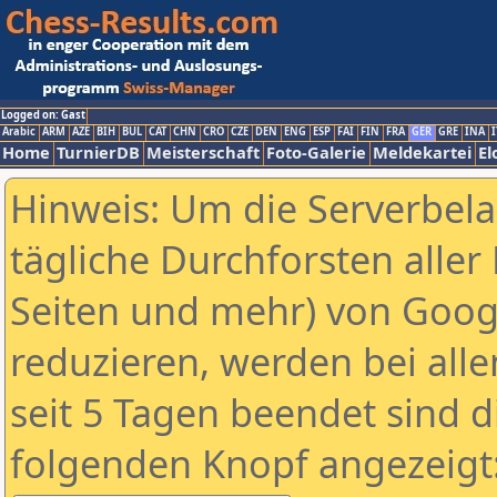
Logged on: Gast
Arabic
ARM
AZE
BIH
BUL
CAT
CHN
CRO
CZE
DEN
ENG
ESP
FAI
FIN
FRA
GER
GRE
INA
I
Home
TurnierDB
Meisterschaft
Foto-Galerie
Meldekartei
El
Hinweis: Um die Serverbel
tägliche Durchforsten aller 
Seiten und mehr) von Goog
reduzieren, werden bei alle
seit 5 Tagen beendet sind d
folgenden Knopf angezeigt