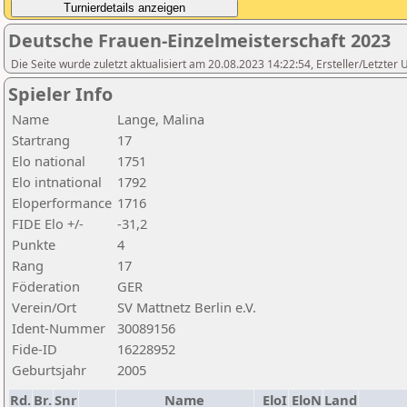
Deutsche Frauen-Einzelmeisterschaft 2023
Die Seite wurde zuletzt aktualisiert am 20.08.2023 14:22:54, Ersteller/Letzter
Spieler Info
Name
Lange, Malina
Startrang
17
Elo national
1751
Elo intnational
1792
Eloperformance
1716
FIDE Elo +/-
-31,2
Punkte
4
Rang
17
Föderation
GER
Verein/Ort
SV Mattnetz Berlin e.V.
Ident-Nummer
30089156
Fide-ID
16228952
Geburtsjahr
2005
Rd.
Br.
Snr
Name
EloI
EloN
Land