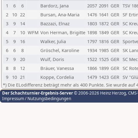
1
6
6
Bardorz, Jana
2057
2091
GER
TSV 186
2
10
22
Bursan, Ana-Maria
1476
1641
GER
SF Erti
3
9
14
Bazzazi, Elnaz
1803
1872
GER
SC Kreu
4
7
10
WFM
Von Herman, Brigitte
1898
1849
GER
SC Kreu
5
9
16
Walker, Julia
1797
1816
GER
Sportv
6
6
8
Gröschel, Karoline
1934
1985
GER
SK Lan
7
9
20
Wulf, Doris
1522
1525
GER
SC Mec
8
8
12
Bräuer, Vanessa
1866
1899
GER
SC Rote
9
10
21
Koppe, Cordelia
1479
1423
GER
SV "Glü
*) Die ELodifferenz beträgt mehr als 400 Punkte. Sie wurde auf 
Der Schachturnier-Ergebnis-Server
© 2006-2026 Heinz Herzog
, CMS
Impressum / Nutzungsbedingungen