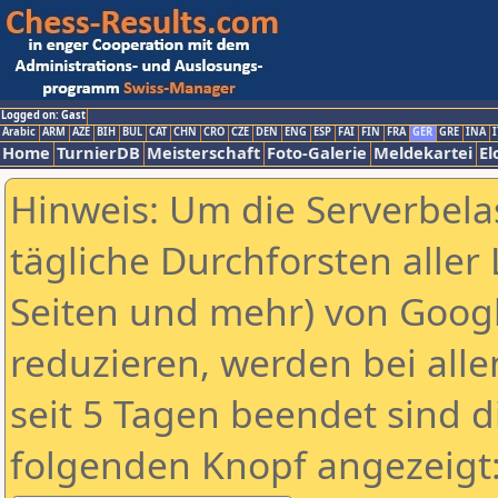
Logged on: Gast
Arabic
ARM
AZE
BIH
BUL
CAT
CHN
CRO
CZE
DEN
ENG
ESP
FAI
FIN
FRA
GER
GRE
INA
I
Home
TurnierDB
Meisterschaft
Foto-Galerie
Meldekartei
El
Hinweis: Um die Serverbela
tägliche Durchforsten aller 
Seiten und mehr) von Goog
reduzieren, werden bei alle
seit 5 Tagen beendet sind d
folgenden Knopf angezeigt