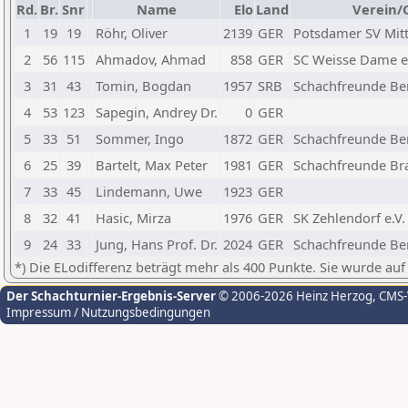
Rd.
Br.
Snr
Name
Elo
Land
Verein/
1
19
19
Röhr, Oliver
2139
GER
Potsdamer SV Mitt
2
56
115
Ahmadov, Ahmad
858
GER
SC Weisse Dame e
3
31
43
Tomin, Bogdan
1957
SRB
Schachfreunde Berl
4
53
123
Sapegin, Andrey Dr.
0
GER
5
33
51
Sommer, Ingo
1872
GER
Schachfreunde Berl
6
25
39
Bartelt, Max Peter
1981
GER
Schachfreunde Bra
7
33
45
Lindemann, Uwe
1923
GER
8
32
41
Hasic, Mirza
1976
GER
SK Zehlendorf e.V.
9
24
33
Jung, Hans Prof. Dr.
2024
GER
Schachfreunde Berl
*) Die ELodifferenz beträgt mehr als 400 Punkte. Sie wurde auf
Der Schachturnier-Ergebnis-Server
© 2006-2026 Heinz Herzog
, CMS
Impressum / Nutzungsbedingungen