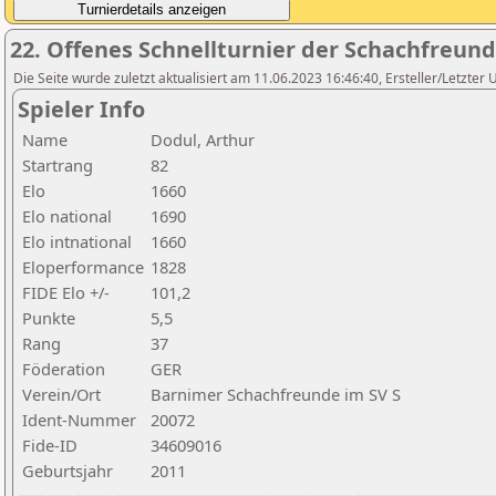
22. Offenes Schnellturnier der Schachfreund
Die Seite wurde zuletzt aktualisiert am 11.06.2023 16:46:40, Ersteller/Letzter
Spieler Info
Name
Dodul, Arthur
Startrang
82
Elo
1660
Elo national
1690
Elo intnational
1660
Eloperformance
1828
FIDE Elo +/-
101,2
Punkte
5,5
Rang
37
Föderation
GER
Verein/Ort
Barnimer Schachfreunde im SV S
Ident-Nummer
20072
Fide-ID
34609016
Geburtsjahr
2011