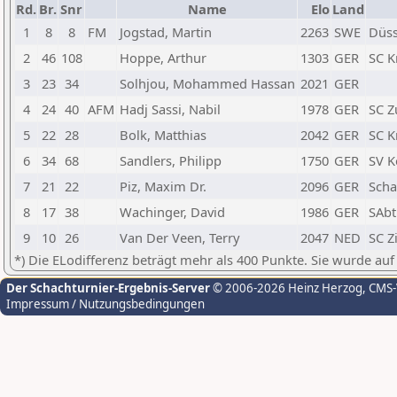
Rd.
Br.
Snr
Name
Elo
Land
1
8
8
FM
Jogstad, Martin
2263
SWE
Düss
2
46
108
Hoppe, Arthur
1303
GER
SC K
3
23
34
Solhjou, Mohammed Hassan
2021
GER
4
24
40
AFM
Hadj Sassi, Nabil
1978
GER
SC Z
5
22
28
Bolk, Matthias
2042
GER
SC K
6
34
68
Sandlers, Philipp
1750
GER
SV K
7
21
22
Piz, Maxim Dr.
2096
GER
Scha
8
17
38
Wachinger, David
1986
GER
SAbt
9
10
26
Van Der Veen, Terry
2047
NED
SC Z
*) Die ELodifferenz beträgt mehr als 400 Punkte. Sie wurde auf
Der Schachturnier-Ergebnis-Server
© 2006-2026 Heinz Herzog
, CMS
Impressum / Nutzungsbedingungen