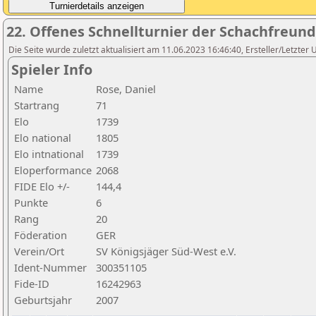
22. Offenes Schnellturnier der Schachfreund
Die Seite wurde zuletzt aktualisiert am 11.06.2023 16:46:40, Ersteller/Letzter
Spieler Info
Name
Rose, Daniel
Startrang
71
Elo
1739
Elo national
1805
Elo intnational
1739
Eloperformance
2068
FIDE Elo +/-
144,4
Punkte
6
Rang
20
Föderation
GER
Verein/Ort
SV Königsjäger Süd-West e.V.
Ident-Nummer
300351105
Fide-ID
16242963
Geburtsjahr
2007