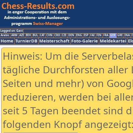
Logged on: Gast
Arabic
ARM
AZE
BIH
BUL
CAT
CHN
CRO
CZE
DEN
ENG
ESP
FAI
FIN
FRA
GER
GRE
INA
I
Home
TurnierDB
Meisterschaft
Foto-Galerie
Meldekartei
El
Hinweis: Um die Serverbela
tägliche Durchforsten aller 
Seiten und mehr) von Goog
reduzieren, werden bei alle
seit 5 Tagen beendet sind d
folgenden Knopf angezeigt