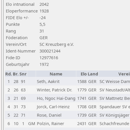
Elo intnational
2042
Eloperformance
1928
FIDE Elo +/-
-24
Punkte
5,5
Rang
31
Föderation
GER
Verein/Ort
SC Kreuzberg e.V.
Ident-Nummer
300021244
Fide-ID
12977616
Geburtsjahr
1972
Rd.
Br.
Snr
Name
Elo
Land
Verei
1
28
91
Seth, Aakrit
1588
GER
SC Weisse Dame
2
26
63
Winter, Patrick Dr.
1779
GER
SV Neustadt/Al
3
21
69
Ho, Ngoc Hai-Dang
1741
GER
SV Mattnetz Ber
4
31
73
Jorck, Carl-Heinz
1708
GER
Spandauer SV e
5
22
71
Rose, Daniel
1739
GER
SV Königsjäger
6
10
1
GM
Polzin, Rainer
2431
GER
Schachfreunde 