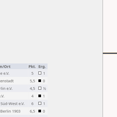
n/Ort
Pkt.
Erg.
 e.V.
5
1
tenstadt
5,5
0
lin e.V.
4,5
½
.V.
4
1
 Süd-West e.V.
6
1
Berlin 1903
6,5
0