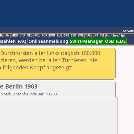
Servert
TA
JPN
MKD
LTU
NED
POL
POR
ROU
RUS
SRB
SVK
SWE
TUR
UKR
VIE
FontSize:11pt
ozahlen
FAQ
Onlineanmeldung
Swiss-Manager
ÖSB
FIDE
urchforsten aller Links (täglich 100.000
ieren, werden bei allen Turnieren, die
ch folgenden Knopf angezeigt:
e Berlin 1903
 Upload: Schachfreunde Berlin 1903