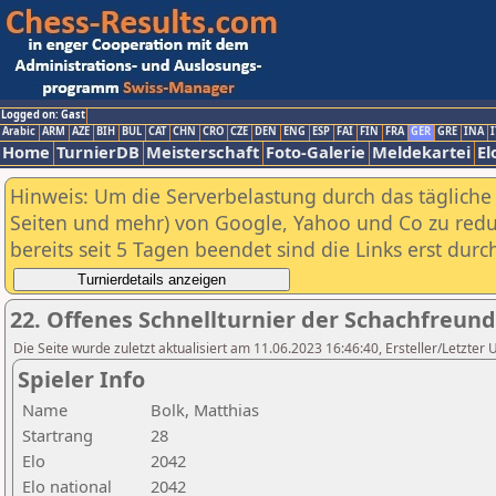
Logged on: Gast
Arabic
ARM
AZE
BIH
BUL
CAT
CHN
CRO
CZE
DEN
ENG
ESP
FAI
FIN
FRA
GER
GRE
INA
I
Home
TurnierDB
Meisterschaft
Foto-Galerie
Meldekartei
El
Hinweis: Um die Serverbelastung durch das tägliche D
Seiten und mehr) von Google, Yahoo und Co zu reduz
bereits seit 5 Tagen beendet sind die Links erst dur
22. Offenes Schnellturnier der Schachfreund
Die Seite wurde zuletzt aktualisiert am 11.06.2023 16:46:40, Ersteller/Letzter
Spieler Info
Name
Bolk, Matthias
Startrang
28
Elo
2042
Elo national
2042