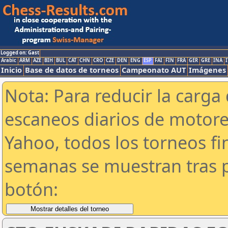
Logged on: Gast
Arabic
ARM
AZE
BIH
BUL
CAT
CHN
CRO
CZE
DEN
ENG
ESP
FAI
FIN
FRA
GER
GRE
INA
I
Inicio
Base de datos de torneos
Campeonato AUT
Imágenes
Nota: Para reducir la carga 
escaneos diarios de motor
Yahoo, todos los torneos f
semanas se muestran tras p
botón: