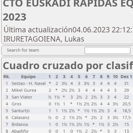
CTO EUSKADI RAPIDAS EQ
2023
Última actualización04.06.2023 22:12:
IRURETAGOIENA, Lukas
Search for team
Cuadro cruzado por clasif
Rk.
Equipo
1
2
3
4
5
6
7
8
9
10
Des 
1
Sestao - H. Naval
*
2
3½
4
3
3½
3
4
4
4
31
2
Mikel Gurea
2
*
2½
2½
3
4
4
4
4
3
29
3
San Viator
½
1½
*
3
2½
2
2½
3
3
4
22
4
Gros
0
1½
1
*
1½
2½
2½
4
4
3½
20,5
5
Santurtzi
1
1
1½
2½
*
1½
1½
2½
3
4
18,5
6
Calasanz
½
0
2
1½
2½
*
2½
2
3
3½
17,5
7
Bidasoa
1
0
1½
1½
2½
1½
*
1½
3
2½
15
8
Abadiño
0
0
1
0
1½
2
2½
*
3
3
13