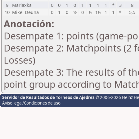
9
Marlaxka
0
0
1
0
1
1
1
1
*
3
8
10
Mikel Deuna
0
1
0
½
0
½
1½
1
1
*
5,5
Anotación:
Desempate 1: points (game-poi
Desempate 2: Matchpoints (2 fo
Losses)
Desempate 3: The results of t
point group according to Matc
Servidor de Resultados de Torneos de Ajedrez
© 2006-2026 Heinz H
Aviso legal/Condiciones de uso