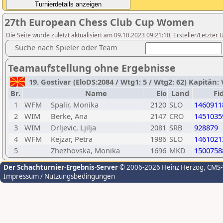
27th European Chess Club Cup Women
Die Seite wurde zuletzt aktualisiert am 09.10.2023 09:21:10, Ersteller/Letzter U
Suche nach Spieler oder Team
Teamaufstellung ohne Ergebnisse
19. Gostivar (EloDS:2084 / Wtg1: 5 / Wtg2: 62) Kapitän:
Br.
Name
Elo
Land
Fi
1
WFM
Spalir, Monika
2120
SLO
1460911
2
WIM
Berke, Ana
2147
CRO
1451035
3
WIM
Drljevic, Ljilja
2081
SRB
928879
4
WFM
Kejzar, Petra
1986
SLO
1461021
5
Zhezhovska, Monika
1696
MKD
1500758
Der Schachturnier-Ergebnis-Server
© 2006-2026 Heinz Herzog
, CMS
Impressum / Nutzungsbedingungen