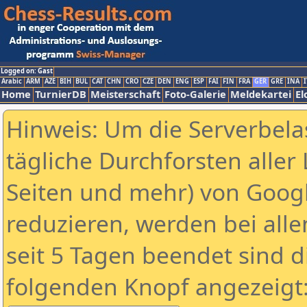
Logged on: Gast
Arabic
ARM
AZE
BIH
BUL
CAT
CHN
CRO
CZE
DEN
ENG
ESP
FAI
FIN
FRA
GER
GRE
INA
I
Home
TurnierDB
Meisterschaft
Foto-Galerie
Meldekartei
El
Hinweis: Um die Serverbela
tägliche Durchforsten aller 
Seiten und mehr) von Goog
reduzieren, werden bei alle
seit 5 Tagen beendet sind d
folgenden Knopf angezeigt