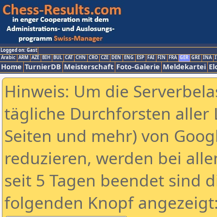
Logged on: Gast
Arabic
ARM
AZE
BIH
BUL
CAT
CHN
CRO
CZE
DEN
ENG
ESP
FAI
FIN
FRA
GER
GRE
INA
I
Home
TurnierDB
Meisterschaft
Foto-Galerie
Meldekartei
El
Hinweis: Um die Serverbela
tägliche Durchforsten aller 
Seiten und mehr) von Goog
reduzieren, werden bei alle
seit 5 Tagen beendet sind d
folgenden Knopf angezeigt