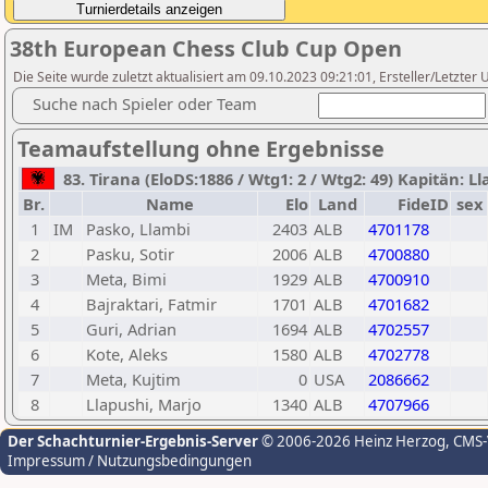
38th European Chess Club Cup Open
Die Seite wurde zuletzt aktualisiert am 09.10.2023 09:21:01, Ersteller/Letzter U
Suche nach Spieler oder Team
Teamaufstellung ohne Ergebnisse
83. Tirana (EloDS:1886 / Wtg1: 2 / Wtg2: 49) Kapitän: L
Br.
Name
Elo
Land
FideID
sex
1
IM
Pasko, Llambi
2403
ALB
4701178
2
Pasku, Sotir
2006
ALB
4700880
3
Meta, Bimi
1929
ALB
4700910
4
Bajraktari, Fatmir
1701
ALB
4701682
5
Guri, Adrian
1694
ALB
4702557
6
Kote, Aleks
1580
ALB
4702778
7
Meta, Kujtim
0
USA
2086662
8
Llapushi, Marjo
1340
ALB
4707966
Der Schachturnier-Ergebnis-Server
© 2006-2026 Heinz Herzog
, CMS
Impressum / Nutzungsbedingungen