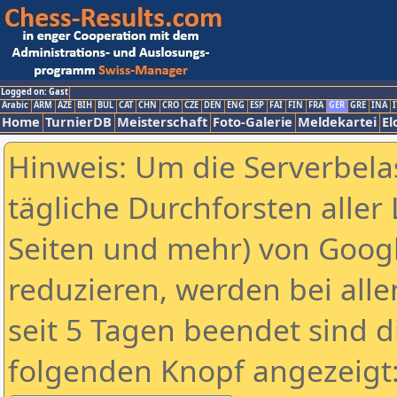
Logged on: Gast
Arabic
ARM
AZE
BIH
BUL
CAT
CHN
CRO
CZE
DEN
ENG
ESP
FAI
FIN
FRA
GER
GRE
INA
I
Home
TurnierDB
Meisterschaft
Foto-Galerie
Meldekartei
El
Hinweis: Um die Serverbela
tägliche Durchforsten aller 
Seiten und mehr) von Goog
reduzieren, werden bei alle
seit 5 Tagen beendet sind d
folgenden Knopf angezeigt