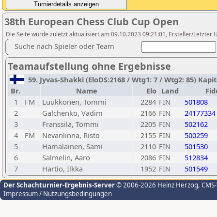
38th European Chess Club Cup Open
Die Seite wurde zuletzt aktualisiert am 09.10.2023 09:21:01, Ersteller/Letzter U
Suche nach Spieler oder Team
Teamaufstellung ohne Ergebnisse
59. Jyvas-Shakki (EloDS:2168 / Wtg1: 7 / Wtg2: 85) Kapi
Br.
Name
Elo
Land
Fid
1
FM
Luukkonen, Tommi
2284
FIN
501808
2
Galchenko, Vadim
2166
FIN
24177334
3
Franssila, Tommi
2205
FIN
502162
4
FM
Nevanlinna, Risto
2155
FIN
500259
5
Hamalainen, Sami
2110
FIN
501530
6
Salmelin, Aaro
2086
FIN
512834
7
Hartio, Ilkka
1952
FIN
501549
Der Schachturnier-Ergebnis-Server
© 2006-2026 Heinz Herzog
, CMS
Impressum / Nutzungsbedingungen