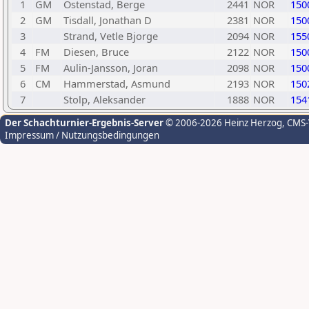
1
GM
Ostenstad, Berge
2441
NOR
150
2
GM
Tisdall, Jonathan D
2381
NOR
150
3
Strand, Vetle Bjorge
2094
NOR
155
4
FM
Diesen, Bruce
2122
NOR
150
5
FM
Aulin-Jansson, Joran
2098
NOR
150
6
CM
Hammerstad, Asmund
2193
NOR
150
7
Stolp, Aleksander
1888
NOR
154
Der Schachturnier-Ergebnis-Server
© 2006-2026 Heinz Herzog
, CMS
Impressum / Nutzungsbedingungen