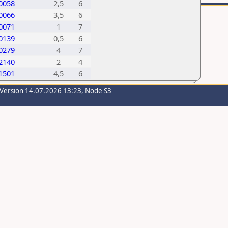
0058
2,5
6
0066
3,5
6
0071
1
7
0139
0,5
6
0279
4
7
2140
2
4
1501
4,5
6
-Version 14.07.2026 13:23, Node S3