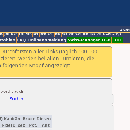
Servert
TA
JPN
MKD
LTU
NED
POL
POR
ROU
RUS
SRB
SVK
SWE
TUR
UKR
VIE
FontSize:11pt
ozahlen
FAQ
Onlineanmeldung
Swiss-Manager
ÖSB
FIDE
urchforsten aller Links (täglich 100.000
ieren, werden bei allen Turnieren, die
ch folgenden Knopf angezeigt:
pload: biagioli
Suchen
5) Kapitän: Bruce Diesen
FideID
sex
Pkt.
Anz