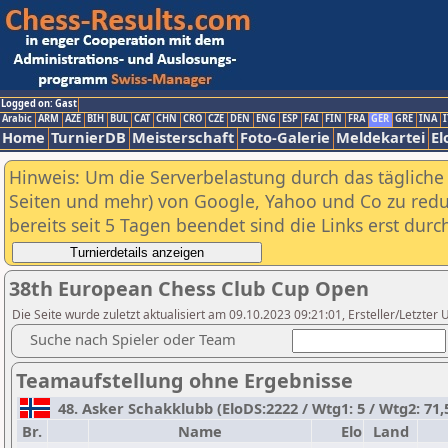
Logged on: Gast
Arabic
ARM
AZE
BIH
BUL
CAT
CHN
CRO
CZE
DEN
ENG
ESP
FAI
FIN
FRA
GER
GRE
INA
I
Home
TurnierDB
Meisterschaft
Foto-Galerie
Meldekartei
El
Hinweis: Um die Serverbelastung durch das tägliche D
Seiten und mehr) von Google, Yahoo und Co zu reduz
bereits seit 5 Tagen beendet sind die Links erst dur
38th European Chess Club Cup Open
Die Seite wurde zuletzt aktualisiert am 09.10.2023 09:21:01, Ersteller/Letzter U
Suche nach Spieler oder Team
Teamaufstellung ohne Ergebnisse
48. Asker Schakklubb (EloDS:2222 / Wtg1: 5 / Wtg2: 71,
Br.
Name
Elo
Land