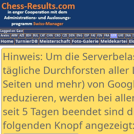
Logged on: Gast
Arabic
ARM
AZE
BIH
BUL
CAT
CHN
CRO
CZE
DEN
ENG
ESP
FAI
FIN
FRA
GER
GRE
INA
I
Home
TurnierDB
Meisterschaft
Foto-Galerie
Meldekartei
El
Hinweis: Um die Serverbela
tägliche Durchforsten aller 
Seiten und mehr) von Goog
reduzieren, werden bei alle
seit 5 Tagen beendet sind d
folgenden Knopf angezeigt