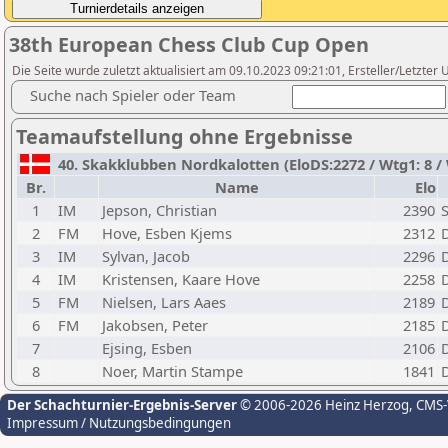
38th European Chess Club Cup Open
Die Seite wurde zuletzt aktualisiert am 09.10.2023 09:21:01, Ersteller/Letzter U
Suche nach Spieler oder Team
Teamaufstellung ohne Ergebnisse
40. Skakklubben Nordkalotten (EloDS:2272 / Wtg1: 8 /
Br.
Name
Elo
1
IM
Jepson, Christian
2390
2
FM
Hove, Esben Kjems
2312
3
IM
Sylvan, Jacob
2296
4
IM
Kristensen, Kaare Hove
2258
5
FM
Nielsen, Lars Aaes
2189
6
FM
Jakobsen, Peter
2185
7
Ejsing, Esben
2106
8
Noer, Martin Stampe
1841
Der Schachturnier-Ergebnis-Server
© 2006-2026 Heinz Herzog
, CMS
Impressum / Nutzungsbedingungen