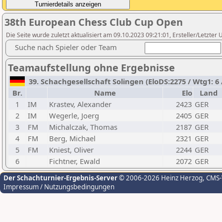
38th European Chess Club Cup Open
Die Seite wurde zuletzt aktualisiert am 09.10.2023 09:21:01, Ersteller/Letzter U
Suche nach Spieler oder Team
Teamaufstellung ohne Ergebnisse
39. Schachgesellschaft Solingen (EloDS:2275 / Wtg1: 6 /
Br.
Name
Elo
Land
1
IM
Krastev, Alexander
2423
GER
2
IM
Wegerle, Joerg
2405
GER
3
FM
Michalczak, Thomas
2187
GER
4
FM
Berg, Michael
2321
GER
5
FM
Kniest, Oliver
2244
GER
6
Fichtner, Ewald
2072
GER
Der Schachturnier-Ergebnis-Server
© 2006-2026 Heinz Herzog
, CMS
Impressum / Nutzungsbedingungen