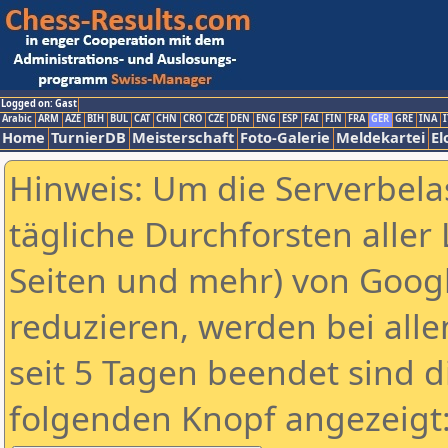
Logged on: Gast
Arabic
ARM
AZE
BIH
BUL
CAT
CHN
CRO
CZE
DEN
ENG
ESP
FAI
FIN
FRA
GER
GRE
INA
I
Home
TurnierDB
Meisterschaft
Foto-Galerie
Meldekartei
El
Hinweis: Um die Serverbela
tägliche Durchforsten aller 
Seiten und mehr) von Goog
reduzieren, werden bei alle
seit 5 Tagen beendet sind d
folgenden Knopf angezeigt