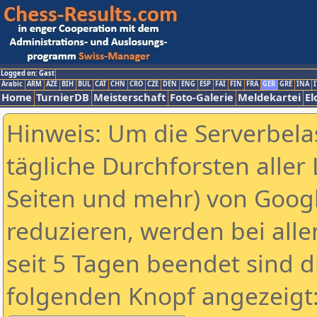
Logged on: Gast
Arabic
ARM
AZE
BIH
BUL
CAT
CHN
CRO
CZE
DEN
ENG
ESP
FAI
FIN
FRA
GER
GRE
INA
I
Home
TurnierDB
Meisterschaft
Foto-Galerie
Meldekartei
El
Hinweis: Um die Serverbela
tägliche Durchforsten aller 
Seiten und mehr) von Goog
reduzieren, werden bei alle
seit 5 Tagen beendet sind d
folgenden Knopf angezeigt