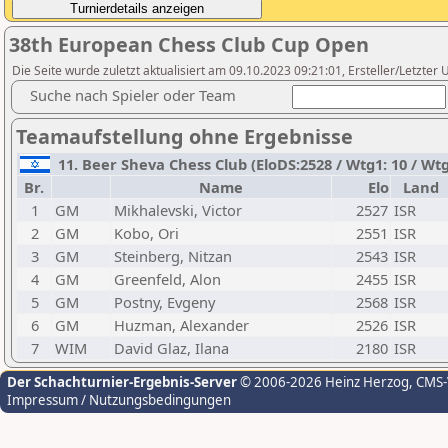
38th European Chess Club Cup Open
Die Seite wurde zuletzt aktualisiert am 09.10.2023 09:21:01, Ersteller/Letzter U
Suche nach Spieler oder Team
Teamaufstellung ohne Ergebnisse
11. Beer Sheva Chess Club (EloDS:2528 / Wtg1: 10 / Wtg
Br.
Name
Elo
Land
1
GM
Mikhalevski, Victor
2527
ISR
2
GM
Kobo, Ori
2551
ISR
3
GM
Steinberg, Nitzan
2543
ISR
4
GM
Greenfeld, Alon
2455
ISR
5
GM
Postny, Evgeny
2568
ISR
6
GM
Huzman, Alexander
2526
ISR
7
WIM
David Glaz, Ilana
2180
ISR
Der Schachturnier-Ergebnis-Server
© 2006-2026 Heinz Herzog
, CMS
Impressum / Nutzungsbedingungen