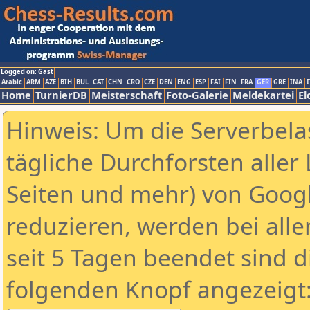
Logged on: Gast
Arabic
ARM
AZE
BIH
BUL
CAT
CHN
CRO
CZE
DEN
ENG
ESP
FAI
FIN
FRA
GER
GRE
INA
I
Home
TurnierDB
Meisterschaft
Foto-Galerie
Meldekartei
El
Hinweis: Um die Serverbela
tägliche Durchforsten aller 
Seiten und mehr) von Goog
reduzieren, werden bei alle
seit 5 Tagen beendet sind d
folgenden Knopf angezeigt